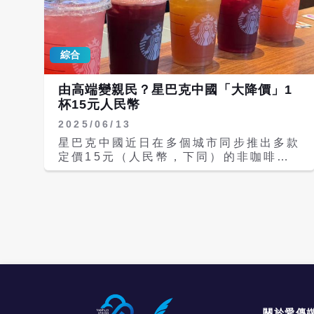
連續第三季實現正成長，當季年增7%。
值得注意的是，這一增長主要由5%的交
易量提升與2%的客單價上漲共同驅動，
綜合
說明客流回升成為核心動力。 然而，在
亮麗營收背後，星巴克淨利潤卻年減
62%至2.93億美元，增收不增利的矛盾
由高端變親民？星巴克中國「大降價」1
依然明顯；北美市場營業利潤率下跌480
杯15元人民幣
個基點至11.9%，原料成本、人力投入
2025/06/13
及關稅壓力持續侵蝕利潤空間。 財報發
佈次日，星巴克股價盤中上漲近8%，市
星巴克中國近日在多個城市同步推出多款
場對新任CEO倪睿安（Brian Niccol）
定價15元（人民幣，下同）的非咖啡類
推行的「重返星巴克」改革初見成效給予
飲品，並在北京、上海、成都、武漢等門
認可。 據大陸自媒體「快消夜談」分
店大量張貼「15元入夏」的宣傳海報，
析，星巴克在中國更深層的變化正在醞
顯示其正式啟動一場價格重塑行動。這場
釀：2025年11月官宣的博裕資本入股交
被外界稱為「史上最大規模降價」的策
易預計將於2026年春季完成，進入中國
略，標誌著星巴克在中國市場從高端精品
26年的星巴克將首次讓出本土業務控股
路線，轉向價格親民化、迎戰新式茶飲品
權，轉而押注「下沉市場」（三、四線城
牌的重大轉型。 星巴克中國官方說明，
市）以尋求第二增長曲線。 據分析，星
這波降價主力產品包括果茶、氣泡飲、奶
巴克中國市場增長的背後，是產品、體驗
蓋系列等非咖啡飲品，價格從原本的25
與管道的協同發力，據星巴克財報，「太
元至35元區間，下調至15元左右。部分
妃榛果拿鐵」推出無糖及甜度可選版本
城市還同步推出季節限定活動，消費者可
關於愛傳