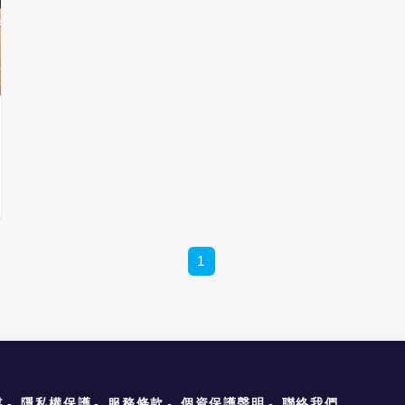
行品牌授權並分享未來收益。 星巴克預
估，完整計算股權與未來授權收入後，大
陸零售業務總估值可達130億美元。 星
巴克執行長倪睿安（Brian Niccol）表
示，博裕的本地市場能力將「加速星巴克
在中小城市及新興地區的拓展」。 星巴
克官方公告，新合資公司的營運重點包
括：總部設於上海、維持原團隊、保留既
有夥伴（員工）制度、管理全大陸超過
8,000家門市，設定中長期目標擴張至
20,000家門店。這代表星巴克有望進一
步觸及二、三線與縣域城市。 博裕資本
投資合夥人黃宇鉦表示，星巴克在大陸打
造深厚品牌忠誠度，雙方合作可望「融合
1
星巴克全球咖啡能力與本地市場洞察」，
帶來更多創新。 博裕過去投資多在科
技、醫療與大型零售領域，包括SKP購
物中心等，這次入主星巴克被視為正式跨
入餐飲與消費品牌版圖。 交易傳聞最早
於2024年底浮現，星巴克於2024年11
月首次承認正在「探索中國市場策略選
項」。 其後多家投資人參與競標，歷時
媒
隱私權保護
服務條款
個資保護聲明
聯絡我們