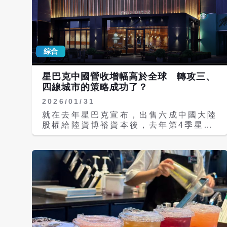
綜合
星巴克中國營收增幅高於全球 轉攻三、
四線城市的策略成功了？
2026/01/31
就在去年星巴克宣布，出售六成中國大陸
股權給陸資博裕資本後，去年第4季星巴
克的中國營收年增11%，高於全球增速
的6%；市場初步解讀，是星巴克轉攻中
國三、四線城市下沉市場的策略收效，但
實際情況並非如此單純。 紐約時間1月
28日，星巴克發佈2026財年第1季
（2025年10至12月）財報，交出與博
裕資本達成合作協會後的首份成績單；當
季全球營收99億美元，年增6%；中國市
場表現更為突出，營收達8.234億美元，
年增11%；星巴克全球同店銷售額也是