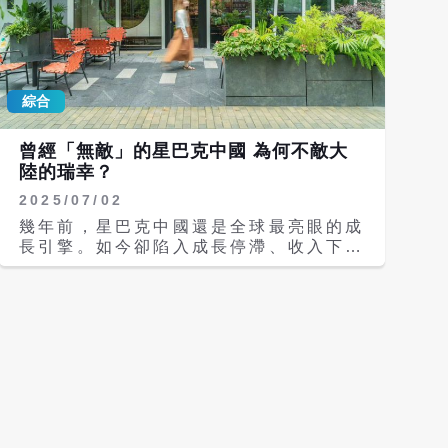
綜合
曾經「無敵」的星巴克中國 為何不敵大
陸的瑞幸？
2025/07/02
幾年前，星巴克中國還是全球最亮眼的成
長引擎。如今卻陷入成長停滯、收入下
滑，甚至傳出可能回「賣身」給大陸財
團。 據騰訊網《超政經》報導，高瓴資
本、方源資本等正參與對星巴克中國業務
的併購談判，星巴克正從「自營擴張」轉
向「尋求合作經營」，為的正是挽救這個
一度「無敵」的咖啡王國。 星巴克自
1999年進入大陸，在上海開設第一家門
店以來，就以「高端、社交、第三空間」
為品牌核心，快速獲得中產階級青睞。星
巴克中國財報指出，2017年到2020