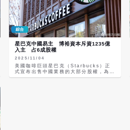
綜合
星巴克中國易主 博裕資本斥資1235億
入主 占6成股權
2025/11/04
美國咖啡巨頭星巴克（Starbucks）正
式宣布出售中國業務的大部分股權，為其
進入中國大陸26年來最重大的一次結構
調整。根據星巴克官方4日公告，公司將
以約40億美元（合約1235億元新台幣）
出售大陸業務60%股權 給大陸本土投資
機構博裕資本（Boyu Capital），雙方
將成立新合資企業，未來將共同推動品牌
在大陸市場的長期發展。 此次交易並非
「完全撤出」。星巴克強調，公司將保留
合資公司40%股權，繼續擔任品牌與知
識產權（IP）擁有者，並對合資公司進