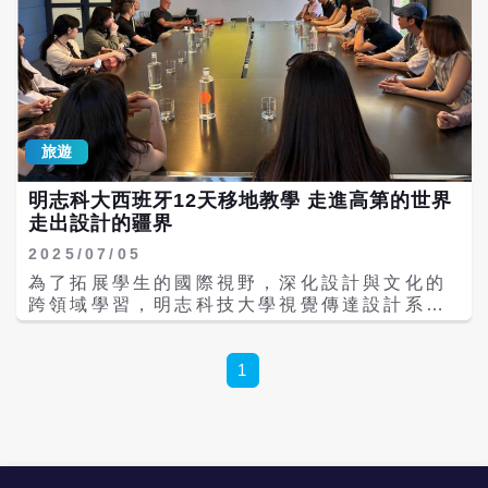
旅遊
明志科大西班牙12天移地教學 走進高第的世界
走出設計的疆界
2025/07/05
為了拓展學生的國際視野，深化設計與文化的
跨領域學習，明志科技大學視覺傳達設計系今
年6月特別舉辦為期12天的西班牙移地教學課
程，主題為「現代設計與古典設計相遇」。本
次課程獲得校方大力支持，鼓勵學生走出台
1
灣、親身體驗異國文化，結合學術與實地觀
察，從經典建築、城市圖騰、在地藝術中汲取
靈感，轉化為未來設計能量。 課程由明志科技
大學視覺傳達設計系的李昌國老師與工業設計
系江潤華主任共同帶領。李教授旅居西班牙多