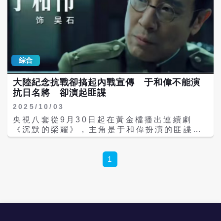
綜合
大陸紀念抗戰卻搞起內戰宣傳 于和偉不能演
抗日名將 卻演起匪諜
2025/10/03
央視八套從9月30日起在黃金檔播出連續劇
《沉默的榮耀》，主角是于和偉扮演的匪諜、
國防部中將參謀次長吳石；去年一部紀念衡陽
保衛戰80週年的電影《援軍明日到達》，因為
主角國軍第10軍軍長方先覺被大陸網友批成
1
「投降主義」而遭到禁播，方先覺也是于和偉
扮演。 今年是兩岸共同歡慶抗戰勝利80週年
的好日子，沒想到在大陸，紀念國軍抗戰的電
影不能播出，頌揚內戰的電視劇卻在央視的黃
金檔大播特播。 《沉默的榮耀》的宣傳稿突出
吳石、中共華東局女間諜朱楓（朱諶之）在台