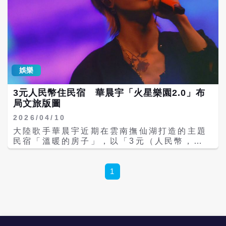
娛樂
3元人民幣住民宿 華晨宇「火星樂園2.0」布
局文旅版圖
2026/04/10
大陸歌手華晨宇近期在雲南撫仙湖打造的主題
民宿「溫暖的房子」，以「3元（人民幣，下
同）入住」引爆關注。外界初看認為是「虧本
寵粉」，但隨著其「火星樂園2.0」計畫逐步
曝光，這場看似反商業操作的實驗，正被視為
1
一次結合演唱會與文旅產業的商業模式創新。
根據公開資訊，「溫暖的房子」共設9間客
房，皆以華晨宇代表歌曲命名，如《風之
海》、《向陽而生》、《瘋人院》等。入住資
格需憑2026年5月1日至5日火星演唱會門票參