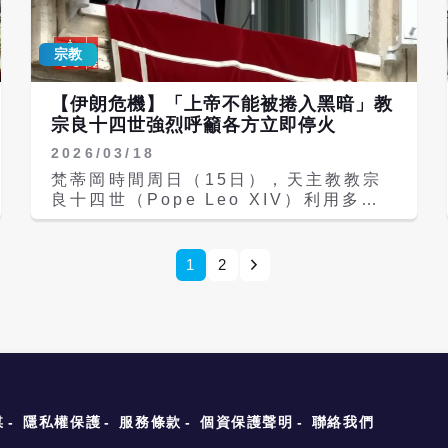
進多元社會的和平共存，並讓天主教會在
Gospel in order to change history
美國得以蓬勃發展。 在談到天主教徒在
for a better world. Vatican News
公共生活中的角色時，良十四世強調，信
宗教
(@VaticanNews) June 6, 2026 綜
仰不會削弱公民責任，反而會強化它。
合美聯社與《英國廣播公司》（BBC）
「作為教會忠實的兒女」，天主教徒應將
報導，良十四世上周六（6日）抵達馬德
【伊朗危機】「上帝不能被捲入黑暗」教
基督的愛融入生活的各個面向，在日常環
里後，隨即在王宮與國王費利佩六世
宗良十四世強烈呼籲各方立即停火
境中活出福音。他指出，教會長期透過教
（King Felipe VI）及王后萊蒂西亞
育、醫療及服務公益，為美國社會做出貢
2026/03/18
（Queen Letizia）會面，公開讚揚西
獻。 良十四世引用前教宗良十三世
班牙政府「積極致力於和平與各民族團
梵蒂岡時間周日（15日），天主教教宗
（Pope Leo XIII）的通諭
結」，並肯定其「忠實遵守國際法與多邊
良十四世（Pope Leo XIV）利用多個
《Sapientiae Christianae》，重申
主義」。他特別提及西班牙反對戰爭的立
公開場合，包括《三鐘經》（the
「沒有比銘記自身責任的基督徒更好的公
場，以及對移民的人道支持，這被視為對
Angelus）祈禱、堂區彌撒講道以及其
民」。他表示，信仰非但不與公民責任對
左派總理桑切斯（Pedro Sanchez）政
道德權威的份量，強烈要求結束伊朗戰
1
2
立，反而為追求正義、和平與公益注入新
策的間接肯定。 桑切斯政府在伊朗議題
爭。這是自美以聯軍2周前發動對伊朗攻
活力，並使造物主賦予的自然恩賜臻於完
上與美國總統川普（Donald Trump）
擊以來，首位美國籍教宗最強硬的譴責聲
美。 教宗也重申每個人類生命皆由天主
意見相左，也在加薩戰爭問題上與以色列
明。 《良十四世來信》（Letters from
賦予不可侵犯的尊嚴，值得敬重、保護與
立場不同。良十四世強調，和平訊息「在
Leo）報導，良十四世周日早晨從俯瞰聖
照顧。「充分理解這一尊嚴，將引導我們
當前或許被某些人視為天真，也被其他人
伯多祿廣場的宗座公寓窗口，向聚集的
從受孕開始到自然死亡，始終保護人類生
視為對抗」，但應受到歡迎，而非被意識
《三鐘經》群眾發表講話。他指出：「中
命，並建立一個讓弱勢者、受苦者與被遺
形態所封閉。 訪問期間，良十四世將會
東人民已連續2周遭受戰爭的殘酷暴
忘者都能獲得同情、團結與愛的社會」。
見天主教會性侵受害者，並與照顧移民福
力」，隨後直接向衝突負責人喊話：「立
媒
隱私權保護
服務條款
個資保護聲明
聯絡我們
良十四世進一步指出，捍衛生命也意味著
利的團體會面。西班牙政府與教會今年
即停火，讓對話之門重新開啟」。 On