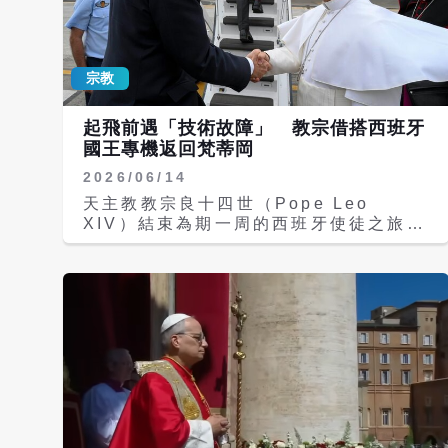
that was core to Anthropics
schism with the Pentagon earlier
this year https://t.co/gaxnV6Rcth
宗教
The Wall Street Journal (@WSJ)
July 6, 2026 《華爾街日報》（The
Wall Street Journal）報導，古特雷
起飛前遇「技術故障」 教宗借搭西班牙
斯表示，「機器在沒有人類控制與判斷的
國王專機返回梵蒂岡
情況下，自主選擇並攻擊目標、奪取生
2026/06/14
命，這在道德上令人反感」，「讓我們直
呼其名：殺手機器人。」他呼籲國際社會
天主教教宗良十四世（Pope Leo
盡快行動，「不要等到悲劇發生才採取措
XIV）結束為期一周的西班牙使徒之旅
施。有些決定必須永遠由人類做出，尤其
後，原定搭乘西班牙國家航空
是剝奪他人生命的決定。」 I am here
（IBERIA）執飛的教宗專機，於特內里
at the Global Dialogue on AI
費島（Tenerife）起飛時遭遇技術故
Governance and my message is
障，引擎疑似因強風無法啟動，導致返程
clear: the future of AI must be
延誤。 西班牙國王費利佩六世（King
shaped by human oversight and
Felipe VI）隨即提供皇家獵鷹噴射機
effective governance. Together,
（Falcon jet），協助教宗及部分隨行
lets ensure that AI is developed
人員返回梵蒂岡。 Pope Leo XIV
safely, fairly, and benefitting of
flies back to the Vatican aboard
all humanity.
an aircraft provided by King
pic.twitter.com/7T0rP76CSC
Felipe of Spain, following a