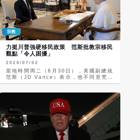
宗教
力挺川普強硬移民政策 范斯批教宗移民
觀點「令人困擾」
2026/07/02
當地時間周二（6月30日），美國副總統
范斯（JD Vance）表示，他不同意梵蒂
岡在移民議題上的立場，形容這些觀點
「令人不安」。 US VP Vance says
the Vaticans views on
immigration are troubling
https://t.co/THl1gt3ZXj
https://t.co/THl1gt3ZXj Reuters
(@Reuters) July 1, 2026 此番發言
正當首位美籍教宗良十四世（Pope Leo
XIV）多次公開表達對川普政府移民打擊
行動的不滿。良十四世呼籲美國社會對移