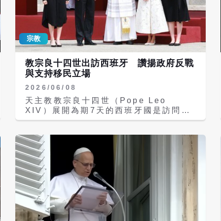
tradition of welcoming immigrants
pic.twitter.com/wHSKhGKs0D
Visegrd 24 (@visegrad24) July 5,
宗教
2026 《梵蒂岡新聞》（Varican
News）報導，這位出生於美國的教宗在
信中回顧了過去兩個半世紀塑造美國的原
教宗良十四世出訪西班牙 讚揚政府反戰
則，特別是宗教自由與人類尊嚴。他將這
與支持移民立場
一「半千年紀」
2026/06/08
（semiquincentennial）視為美國歷
史上的重要里程碑，指出《獨立宣言》為
天主教教宗良十四世（Pope Leo
自由、平等、追求幸福、正義與民主自治
XIV）展開為期7天的西班牙國是訪問，
等理想提供了持久的聲音。 良十四世觀
一抵達馬德里即獲得熱烈歡迎，周日（7
察到，250年來，一代又一代美國人透過
日）更有超過百萬民眾聚集，參與以花毯
犧牲、服務、創新與公民參與，不斷推動
鋪設的宗教遊行與彌撒，展現西班牙深厚
這些原則的實踐。他認為，這次的周年不
的天主教傳統。 Meeting with young
僅是慶祝國家非凡旅程的時刻，更是反思
Spaniards for a prayer vigil in
美國人對彼此及對後代所負責任的機會。
Madrid, Pope Leo XIV offered
良十四世特別強調，宗教自由是美國最珍
words of encouragement and
視的原則之一，「是每個人根據良心崇拜
hope. In his question and answer
並公開實踐信仰的權利，不受脅迫或恐
dialogue with the youth
懼」。他表示，這一原則長期以來是「美
representatives, he called on
國承諾的核心」，既保護個人尊嚴，也促
them to be missionaries of the