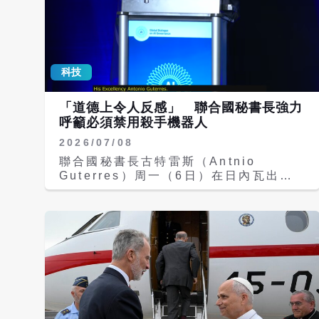
科技
「道德上令人反感」 聯合國秘書長強力
呼籲必須禁用殺手機器人
2026/07/08
聯合國秘書長古特雷斯（Antnio
Guterres）周一（6日）在日內瓦出席
《全球人工智慧治理對話》（Global
Dialogue on AI Governance）發表
演說時，強烈呼籲透過國際法全面禁止致
命自主武器系統（lethal autonomous
weapons），即俗稱的「殺手機器人」
（killer robots）。 The United
Nationss chief called for lethal
autonomous weapons to be
banned by international law,
resurfacing an AI-safety dispute