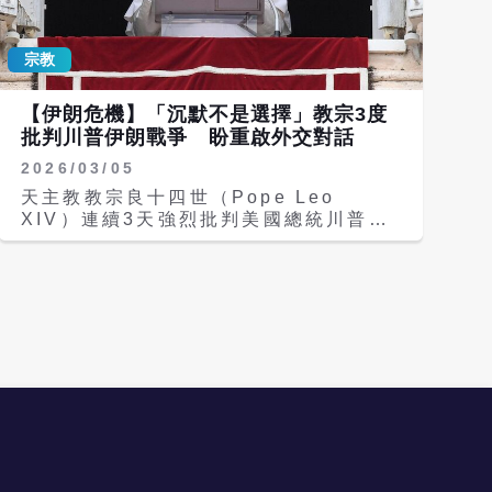
與以色列對伊朗發動軍事行動引發的伊朗
talks about fear of the Trump
戰爭，並近日讚揚華盛頓與德黑蘭達成的
Administration, but doesnt
臨時協議，期盼該協議能結束衝突。 美
宗教
mention the FEAR that the
國與梵蒂岡的分歧，凸顯川普政府強硬移
Catholic Church, and all other
民路線與天主教會傳統人道立場之間的緊
Christian Organizations, had
【伊朗危機】「沉默不是選擇」教宗3度
張關係。
during COVID when they were
批判川普伊朗戰爭 盼重啟外交對話
arresting priests, ministers, and
2026/03/05
everybody Commentary: Trump
Truth Social Posts On X
天主教教宗良十四世（Pope Leo
(@TrumpTruthOnX) April 13, 2026
XIV）連續3天強烈批判美國總統川普
《衛報》（The Guardian）報導，川
（Donald Trump）對伊朗發動的軍事
普從佛羅里達返回華盛頓途中，先在個人
行動，呼籲立即停止暴力螺旋，轉向外交
社群發文批評，隨後在停機坪接受記者提
對話以避免中東陷入「不可挽回的深
問時繼續砲火猛烈。他直言：「我不是教
淵」。 綜合英國《獨立報》（The
宗良十四世的粉絲（Im not a fan of
Independent）與《美國線上》
Pope Leo）。」他還表示：「我不想要
（AOL）報導，自2025年5月當選為首
一個認為伊朗可以擁有核武的教宗。」
位美國出生的教宗以來，良十四世便將
這場衝突的導火線，是良十四世上周在梵
「和平」作為其任內最核心的信息。他在
蒂岡聖伯多祿大教堂主持和平祈禱晚禱
上任初期即多次公開批評川普政府的軍事
時，批評「全能妄想」（delusion of
政策，包括譴責委內瑞拉行動中的「好戰
omnipotence）正在助長美國與以色列
熱情」、質疑對古巴的強硬姿態，並在去
對伊朗的戰爭。教宗雖未直接點名川普或
年6月首輪對伊朗打擊時懇求各方透過外