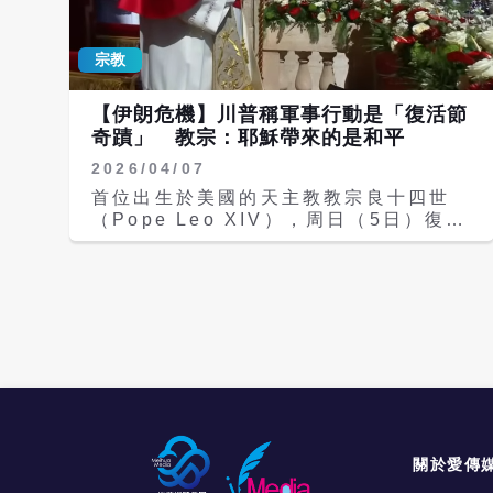
Antnio Guterres
technical issue that prevented the
(@antonioguterres) July 6, 2026
original plane from departing
此呼籲再度凸顯AI安全議題的緊張對
宗教
from Tenerifes Los Rodeos
立。今年（2026年）初，美國AI公司
airport. Pope Leo XIV will return
Anthropic與五角大廈（Pentagon）因
to Rome aboard an aircraft
【伊朗危機】川普稱軍事行動是「復活節
AI模型是否可用於自主武器系統而爆發
graciously made
奇蹟」 教宗：耶穌帶來的是和平
嚴重衝突。Anthropic要求五角大廈保
pic.twitter.com/pjs9Lg1tfn Vatican
證其AI不會用於國內監控或自主武器，
2026/04/07
News (@VaticanNews) June 12,
但遭拒絕，雙方目前仍在法庭上爭執。
2026 路透報導，西班牙政府表示，這架
首位出生於美國的天主教教宗良十四世
天主教教宗良十四世（Pope Leo
原供國王使用的空軍專機已搭載教宗及代
（Pope Leo XIV），周日（5日）復活
XIV）今年春天也在通諭中呼籲禁止AI控
表團部分成員飛往羅馬，其餘團員與媒體
節（Easter）在聖伯多祿廣場發表《致
制武器，警告此類系統可能「降低戰爭的
記者則搭乘另一架從馬德里緊急調派的飛
羅馬城與世界》（Urbi et Orbi）祝福
政治成本」，讓擁有先進AI的國家更容
機返回。教宗原已登機並接受國王等西班
詞時，強烈呼籲「有武器者放下武器」，
易發動戰爭，並「正常化反人類的視
牙要人送行，後因故障被國王親自陪同返
並敦促「有能力發動戰爭者選擇和平」。
野」。 隨著AI系統與晶片從民用領域快
回航廈。伊比利亞航空證實飛機出現技術
同一日，美國總統川普卻以宗教語言將美
速應用到戰場與軍事指揮中心，關於何時
問題，已安排替補機完成任務。 此意外
軍在伊朗境內的救援行動形容為「復活節
應由AI主導、何時需人類介入，以及界
插曲為教宗良十四世首次重大歐洲之行劃
奇蹟」，並以粗口威脅伊朗重開荷姆茲海
線該如何劃分的辯論日益激烈。支持自主
下句點，但未能減損此行的重要性。 教
峽，兩者形成鮮明對比，引發外界對宗教
武器的國防業者認為，AI能讓指揮官以
宗良十四世本月（6月）6日至12日的西
與戰爭界線的廣泛討論與批評。 綜合路
更高精度與速度作戰，且仍會保持人類最
班牙之行，是他就任後首趟重要歐洲使徒
透與《梵蒂岡新聞》（The Vatican
終控制；反對者則指出，AI容易出錯，
之旅，也是自2011年以來教宗再次造訪
News）報導，現年70歲、生於芝加哥
關於愛傳
在戰場高壓環境下將控制權讓給機器極其
西班牙，具有高度象徵意義。他在馬德里
的良十四世在陽台上向數萬信眾表示，世