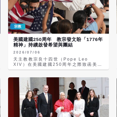
宗教
美國建國250周年 教宗發文盼「1776年
精神」持續啟發希望與團結
2026/07/06
天主教教宗良十四世（Pope Leo
XIV）在美國建國250周年之際致函美國
民眾，表達祈禱與祝福。上周六（4日）
適逢美國《獨立宣言》（Declaration
of Independence）簽署250周年，良
十四世在信中表示，希望「1776年精神
繼續啟發希望與團結，伴隨美利堅合眾國
邁向未來」。 People Leo sends a
message on the 250th
anniversary of U.S.
independence. In the message,
he stressed the countrys long