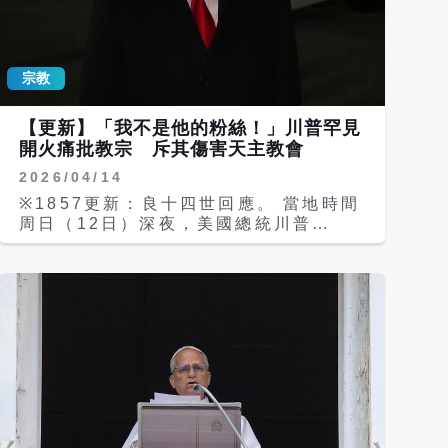
民待遇進行「深刻反思」，批評川普政府
對移民「極度不尊重」，並譴責所謂「不
人道」的待遇。 路透報導，身為天主教
宗教
徒的范斯在《福斯新聞》（Fox
News）《英格拉罕角度》（The
Ingraham Angle）節目中表示：「我
【更新】「我不是他的粉絲！」川普罕見
認為梵蒂岡在移民問題上的一些發言特別
開火痛批教宗 斥其傷害天主教會
令人不安，我最終不同意這些立場。」他
2026/04/14
進一步指出，當他與反對政府移民政策的
天主教領袖對話時，並不會採取敵對態
※1857更新：良十四世回應。 當地時間
度，而是邀請對方進行討論，同時提醒他
周日（12日）深夜，美國總統川普
們「大規模移民也會產生受害者」。 川
（Donald Trump）對天主教會領袖、
普政府推行強硬的移民打擊與驅逐行動，
首位美國出生的教宗良十四世（Pope
人權團體指責此舉侵犯言論自由與正當法
Leo XIV）發動罕見且猛烈的公開攻
律程序，尤其對少數族裔造成不安全環
擊。 川普在個人社群發表長文，痛批教
境，並引發種族歸納的疑慮。川普本人也
宗「對犯罪軟弱」（WEAK on
曾批評良十四世，他強調其移民政策旨在
Crime），外交政策「糟糕透頂」
提升國內安全並遏止非法移民。 良十四
（terrible for Foreign Policy），並
世曾對川普政府的其他政策提出批評。梵
指責其「迎合激進左派」，要求教宗「別
蒂岡已拒絕加入川普提出的加薩「和平委
再搞政治，專心當個偉大的教宗」。
員會」（Board of Peace）倡議。教
Pope Leo is WEAK on Crime, and
宗還批評今年（2026年）2月28日美國
terrible for Foreign Policy. He