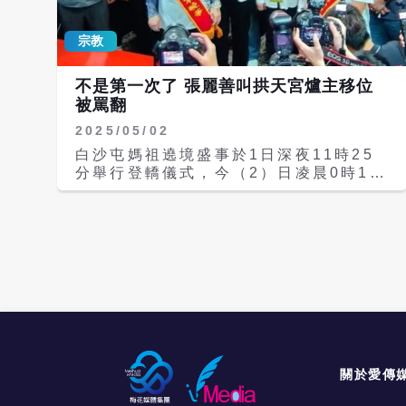
宗教
不是第一次了 張麗善叫拱天宮爐主移位
被罵翻
2025/05/02
白沙屯媽祖遶境盛事於1日深夜11時25
分舉行登轎儀式，今（2）日凌晨0時10
分正式起駕，展開10天9夜的進香之旅；
不過，現場卻傳出插曲，參香過程中，雲
林縣長張麗善竟叫站在前方的拱天宮爐主
移位，整個過程都被拍下，不少網友湧入
張麗善臉書開罵「沒禮貌」、「不尊重媽
祖」；稍早，張麗善對自己叫爐主移位的
行為表示歉意，但稱是無心之舉。 事發
當時，白沙屯媽祖尚未起駕，拱天宮除了
聚集大量信徒外，也有許多政治人物前來
參香，其中包含張麗善、台中市長盧秀
燕、苗栗縣長鍾東錦等人，但原本拱天宮
關於愛傳
爐主站在張麗善正前方，隨後張麗善不知