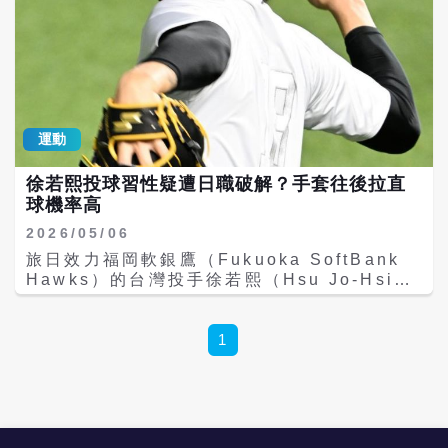
運動
徐若熙投球習性疑遭日職破解？手套往後拉直
球機率高
2026/05/06
旅日效力福岡軟銀鷹（Fukuoka SoftBank
Hawks）的台灣投手徐若熙（Hsu Jo-Hsi）
日前在日職一軍再度遭遇震撼教育，4日對西
武獅（Saitama Seibu Lions）先發僅投4局
便被敲14安，包括2發全壘打，狂失7分，連續
1
兩場先發遭對手重擊，球團隨後決定將他下放
二軍，進行無限期調整。 徐若熙自4月中旬面
對歐力士猛牛（Orix Buffaloes）遭提前打退
場後，原盼藉由重返一軍止跌回升，未料再次
遭西武打線全面鎖定，表現與過去在中職展現