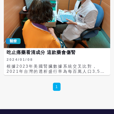
研究趨勢與推動國內微菌健康產業發展。 在腸
腎軸研究平台中，Indoxyl Sulfate（IS）與
p-Cresyl Sulfate（PCS）等親蛋白尿毒素
為腎臟惡化危險因子，在過去30年因為沒有精
準便利可供臨床診斷用途的工具，加上治療對
策的侷限性，因此曾經面臨治療上瓶頸。直到
近年因為體外診斷試劑技術突破和腸道菌-尿毒
素相關證據力受到國際腎臟醫學會議關注，逐
醫療
漸成為重要議題。相關文獻持續探討其生成途
徑、代謝過程以及與腸道菌相之間的關聯性，
吃止痛藥看清成分 這款藥會傷腎
並累積成臨床管理對策的研究成果。 標準生技
指出，旗下知名品牌 Renobiome益朵清功能
2024/01/08
乳酸菌及精準醫學尿毒素檢測試劑都是平台生
根據2023年美國腎臟數據系統交叉比對，
態系重要研發成果之一。公司表示，要做為腸
2021年台灣的透析盛行率為每百萬人口3,546
腎軸科研領域的領導品牌，未來將持續深化腎
人，排名位居第一。依據2022年中央健康保險
臟醫學專家在微生物組科學、營養研究跨領域
署統計資料，急性腎衰竭及慢性腎臟疾病為健
合作，並將陸續推出一系列次世代益菌生態系
保支出首位。導致這種情況的相關原因，除了
1
產品。透過持續投入台灣臨床實驗研究與創新
慢性病人口增長，不正確的用藥習慣也是重要
發展，累積更多研究成果與合作經驗，為台灣
因素。 成大醫院藥劑部王豪謙藥師表示，中央
微生物組產業發展注入更多研發能量並接軌國
健保署為此於2013年建立「末期腎臟病前期病
際市場的拓展。
人照護與衛教計畫」，成大醫院也成立跨科部
團隊照護，結合醫師、個管師及營養師等各職