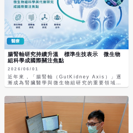
醫療
腸腎軸研究持續升溫 標準生技表示 微生物
組科學成國際關注焦點
2026/06/01
近年來，「腸腎軸（GutKidney Axis）」逐
漸成為腎臟醫學與微生物組研究的重要領域。
隨著腸道菌相、代謝物與人體生理機制之間的
關聯性受到更多關注，國際相關研究持續累
積，也帶動國內腎臟醫學專家在腸道微生物組
科學和疾病營養領域的研究發展。 標準生技表
示，公司積極投入腸腎軸、微生物組及腸源性
代謝物等高端科研領域，並開發相關研究資源
與學術交流平台。透過整合微生物組科學、精
準營養研究及跨領域國際合作資源，持續關注