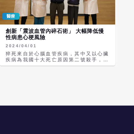
文化與「看牠可愛就餵」的習慣難以戒
液回流，但因為瓣膜關閉，所以血液不會
除；年長或行動不便的貓咪，也很難透過
逆流回心臟。若是主動脈瓣膜在心臟舒張
運動消耗熱量。正因如此，藥物介入被視
醫療
時未關閉，血液灌回心臟，長久下來就會
為一條「看起來很誘人」的新路徑。 不
增加心臟壓力及負擔，進而導致心臟日益
只大陸華東醫藥，國際藥企也開始重新盤
漲大、衰竭。 楊凱文醫師說明：「根部
創新「震波血管內碎石術」 大幅降低慢
點這塊市場。2025年底，大陸復星醫藥
的主動脈瘤因為鄰近主動脈瓣，當主動脈
性病患心梗風險
公告，將旗下口服GLP-1小分子藥物的
根部擴大的時候，原本緊密貼合的瓣膜葉
全球開發與商業化權利授予輝瑞，授權範
2024/04/01
片因為形狀改變，無法緊密貼合，就會導
圍罕見涵蓋「人類與動物所有適應症」，
致逆流。過去的研究報告指出大約50至
猝死來自於心腦血管疾病，其中又以心臟
市場解讀，這象徵跨國藥廠已將寵物肥胖
80％的主動脈根部瘤患者會有某種程度
疾病為我國十大死亡原因第二號殺手，近
正式納入長期布局。 在美國，生技新創
的主動脈瓣逆流。」產生主動脈瘤的原因
年來明顯出現年輕化趨勢，顯然已成為不
Okava也啟動貓用GLP-1藥物
包含動脈粥狀硬化、高血壓、基因遺傳、
可忽視的國病。亞東紀念醫院經皮冠狀動
「MEOW-1」臨床試驗，甚至計畫開發
先天性雙葉主動脈瓣等，可是無論是主動
脈介入治療團隊發表全新「震波血管內碎
可植入體內、長效釋放的裝置，目標在
脈瘤或是重度以下的主動脈瓣逆流病人大
石術（Shockwave intravascular
2028年前上市。從研發節奏來看，「貓
多一開始都不會有明顯症狀，而臨床上則
lithotripsy）」手術方式，成功替兩位
咪減肥藥」正逐步從概念走向現實。 不
是建議主動脈瘤要是大到5.5公分就要進
病患緩解心絞痛與呼吸急促症狀，大幅改
過，這條路並非沒有爭議。部分飼主與獸
行手術，在特定的病患（包括馬凡氏症候
善改善其生活品質，同時也降低了未來發
醫對「讓貓打減肥針」仍心存疑慮，認為
群及其他遺傳性主動脈病變，或者本身就
生心肌梗塞之風險。 擊碎鈣化病灶
肥胖多半源於不當餵食與生活型態，藥物
因為主動脈瓣膜病變要接受心臟手術的病
「震波血管內碎石術」創新治療方式 近
可能只是「治標不治本」；也有人擔心，
患）甚至在4.5公分便可建議接受手術。
年來，醫界發展了創新的治療方式「震波
長期干預荷爾蒙與食慾機制，是否會對動
在過去，主動脈根部瘤合併主動脈瓣逆流
血管內碎石術」，利用震波球囊發出的超
物健康造成未知影響。 多數獸醫仍強
多會以置換主動脈瓣的方式來治療，病人
聲壓力波引發鈣化組織的碎裂，以完成斑