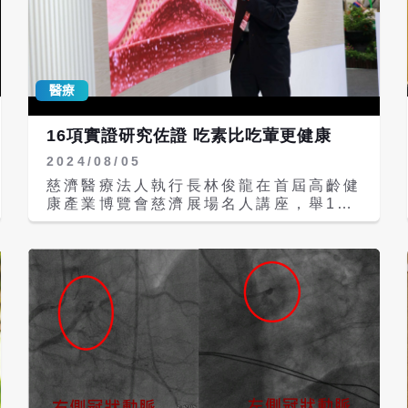
誘發心血管疾病發作。邱俊杰主任強調，
民眾在天冷時，特別應注意以下健康控制
與生活習慣，血壓監測為首要，需注意的
就是血壓的控制與量測。 警惕不當飲食
習慣，冬天因天氣寒冷，許多人可能為了
醫療
進補，吃到一些高油、高鹽的食物，以及
高刺激性的食物。這類飲食不僅會造成消
16項實證研究佐證 吃素比吃葷更健康
化道的不適，也會導致血壓的偏高，是冬
2024/08/05
季控制血壓的重要面向。 長者「慢起」
原則，針對年長且有心血管疾病的患者，
慈濟醫療法人執行長林俊龍在首屆高齡健
早上起床時需要學習慢慢地起來。建議可
康產業博覽會慈濟展場名人講座，舉16
以在床上賴床15到20分鐘，然後再慢慢
項醫學實證研究結果表示：養生就是做身
地起身，以避免如果突然起床時，容易誘
體的環保，從「食」開始，透過避免毒素
發心血管疾病發作。 邱俊杰主任說，雖
與吃乾淨的食物，可以降低十項疾病風
然這段期間病人很多，急診經常處於滿床
險，顯示素食者比葷食者更健康！ 台灣
狀態，但醫院方面會積極且精準地調配床
素食營養學會榮譽理事長林俊龍也是心臟
位，目的是讓病人可以快速地住院，減少
內科名醫，他表示，四十多年前心臟血管
塞床的機會。 如果出現頭暈的症狀，或
疾病與冠狀動脈疾病的臨床治療方式只有
者是出現呼吸困難、胸口不適的症狀，建
吃藥跟開刀兩種方式，但是只要從飲食著
議要儘早就醫，以免發生嚴重併發症，造
手，就能避免心血管疾病。林俊龍指出，
成不良後果。邱主任總結，在寒冷天氣
通常醫學界會把高血壓、糖尿病、高膽固
中，民眾應做好自我健康管理。若遇到上
醇、肥胖與抽菸視為健康的危險因子，而