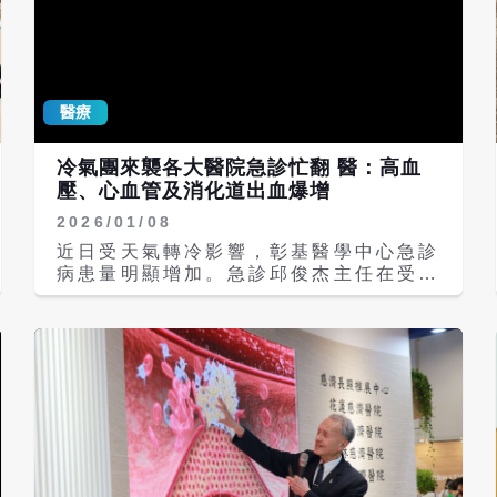
醫療
冷氣團來襲各大醫院急診忙翻 醫：高血
壓、心血管及消化道出血爆增
2026/01/08
近日受天氣轉冷影響，彰基醫學中心急診
病患量明顯增加。急診邱俊杰主任在受訪
時表示，自元月6日至8日，因天冷因
素，醫院急診的病患人數在多個方面呈現
上升趨勢。 邱俊杰主任指出，急診量增
加的病患主要集中在以下幾類：高血壓族
群及其併發症患者，這是最主要的族群，
包括單純的高血壓患者，以及因高血壓疾
病所引發的併發症，例如頭暈、心血管疾
病和中風等。另外消化道出血患者，這一
類病患亦有明顯的增加。 心血管疾病年
長患者，早上起床時，若突然起身，容易