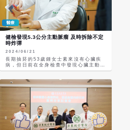
人用爆款減肥藥「替爾泊肽」相近，同樣
採用GLP-1與GIP雙靶點作用機制，但
研發團隊強調，藥物是「為貓量身打
醫療
造」，考量其代謝特性與食慾調控模式，
而非人藥簡單縮小劑量。 從試驗數據來
看，效果相當「吸睛」。根據華東醫藥公
健檢發現5.3公分主動脈瘤 及時拆除不定
布的臨床三期試驗，在連續給藥6周後，
時炸彈
受試肥胖貓平均體重下降約9%，超過七
2024/06/21
成個體減重幅度達5%以上，且未出現嚴
重不良反應。這樣的結果，也讓「貓咪瘦
長期抽菸的53歲鍾女士素來沒有心臟疾
身針」迅速成為寵物圈與投資圈的共同話
病，但日前在全身檢查中發現心臟主動脈
題。 事實上，藥廠之所以盯上貓貓，背
根部居然有顆大達5.3公分的主動脈瘤，
後有著龐大的現實需求。公開資料顯示，
於是來到台北慈濟醫院心臟血管外科楊凱
大陸寵物數量近年快速成長，2024年城
文醫師的診間。進一步檢查後，發現鍾女
鎮寵物貓數量已超過7100萬隻。《中國
士除了有主動脈瘤外，還伴隨主動脈瓣逆
寵物行業白皮書》指出，國內寵物貓肥胖
流的問題，於是楊凱文醫師替她施行主動
率高達28%，幾乎每三隻就有一隻「體
脈根部瓣膜保留置換術，免除主動脈瘤不
重超標」。獸醫指出，肥胖不僅影響活動
定時破裂的死亡風險外，未來鍾女士也不
力，還顯著提高糖尿病、關節退化與心血
用煩惱心臟因長時間逆流而衰竭的可能。
管疾病風險，已成為寵物慢性病的重要誘
主動脈是人體重要的大血管，心臟有三片
因。 然而，現實中的「幫貓減肥」並不
主動脈瓣，正常的情況下，心臟收縮時瓣
容易。飲食控制需要飼主高度配合，零食
膜會打開，將血液輸送到全身，舒張時血