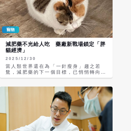
寵物
減肥藥不光給人吃 藥廠新戰場鎖定「胖
貓經濟」
2025/12/30
當人類世界還在為「一針瘦身」趨之若
鶩，減肥藥的下一個目標，已悄悄轉向家
中那隻越來越圓的貓。 近年GLP-1類減
肥藥席捲全球，從糖尿病治療一路延伸至
體重管理，市值與話題熱度同步飆升。如
今，這股「瘦身科技」風潮，正跨越物種
界線，開始進軍寵物醫療市場。大陸華東
醫藥近日宣布，其研發的貓用減肥新藥
「普瑞泊肽注射液」已獲大陸農業農村部
受理上市註冊，主打「成年肥胖貓體重管
理」，也被視為國內首個正式叩關市場的
貓用減肥藥。 這款新藥的設計概念，與