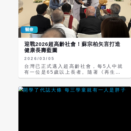
醫療
迎戰2026超高齡社會！蘇宗柏矢言打造
健康長壽藍圖
2026/03/05
台灣已正式邁入超高齡社會，每5人中就
有一位是65歲以上長者。隨著《再生醫
療雙法》全面施行，大眾對於健康的追求
已經從被動的「治癒疾病」轉向主動的
「機能優化」。看準預防醫學商機，致力
於慢老新顯學的瑞柏再生醫學中心
（Reborn Medical Center）今天（5
日）宣告正式開幕，瑞柏再生醫學中心院
長蘇宗柏表示，該中心斥資引進國際頂尖
「心、腦、血」無創養護設備，並結合外
泌體再生技術，為高齡族群與熟齡世代打
造專屬的健康長壽藍圖。 蘇宗柏於開幕