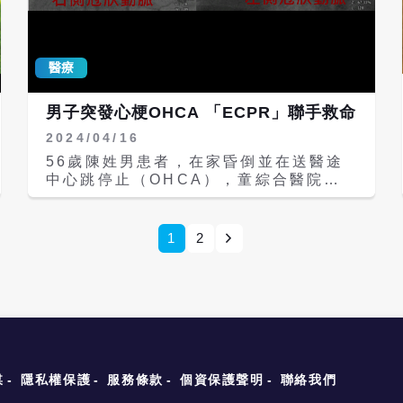
述症狀，應迅速就醫，切勿拖延，確保身
2001年的「蛋奶素食者與葷食者的血管
體健康與安全。 彰基體系發言人、心臟
擴張功能之對比」，的一項里程碑研究，
血管內科陳美綾醫師另外強調，低溫對心
通過非侵入性超音波方法，評估素食與葷
臟血管是一個很大的考驗。因為低溫會讓
食各十位男女的血管擴張功能，結論為：
醫療
血管收縮，使血壓上升，增加心肌梗塞和
素食者內皮細胞功能較葷食者好，素食越
中風的風險。因此，有心臟病、高血壓的
久內皮細胞功能越好。 從里程碑研究開
男子突發心梗OHCA 「ECPR」聯手救命
朋友一定要特別注意，在寒冷時注意保
始，林俊龍透過不同疾病別的研究也發
暖，出門時帽子、圍巾一定要記得戴著。
2024/04/16
現：台灣的素食飲食，可保護人們降低糖
最重要的是，一定要定期測量血壓、心
尿病及空腹血糖異常的罹病率。對台灣
56歲陳姓男患者，在家昏倒並在送醫途
跳，且藥物一定要定期服用，才能保護自
人，持續素食及由葷轉素食，都可以有效
中心跳停止（OHCA），童綜合醫院急
己的心血管健康。如果出現任何胸悶、胸
預防(非因BMI過高、肥胖導致的)糖尿
診室收到通報後，提前通知葉克膜團隊到
痛、呼吸喘或全身不適的狀況，一定要立
病。素食飲食，以豆類食物取代肉類和魚
急診待命，當患者送到急診並確認病況
即就醫。 每天刷牙還蛀牙？原來少了
類，及用全穀類食物代替精製碳水化合
後，除施以心肺復甦術（CPR）外，也
1
2
「氟化物」 寒冬泡湯防心梗 眉角底加
物，可能與BMI造成的非酒精性脂肪肝病
即刻在急診室裝設葉克膜（ECMO），
啦！ 鎦-177-PSMA治療攝護腺癌 放射
呈負相關。素食者可以預防膽結石，而不
待患者甦醒後，再進行冠狀動脈繞道手
治療邁入新里程碑 9歲童仍會尿床 就醫
受基線高膽固醇血症的影響。非素食飲食
術，術後恢復良好，住院19天後即返家
檢出天生「單腎」 婦人心臟主血管阻塞
和高膽固醇血症可能會增加女性膽結石風
休養。 這名患者是農曆年前於家中客廳
北慈冠狀動脈重建搶救心肌
險。台灣的素食飲食與痛風風險降低有
突然暈倒失去意識，幸好妻子及時發現求
關，在「慈濟健康世代研究資料庫」中，
援，然而救護車載送患者到急診室途中失
奶蛋素食者的尿酸濃度最低，其次是純素
去呼吸心跳，緊急救護技術員除了進行
食者，然後是非素食者。 林俊龍執行長
CPR搶救外，也通報童綜合醫院急診
媒
隱私權保護
服務條款
個資保護聲明
聯絡我們
表示，中風是全世界最常見的死亡和殘疾
室。急診室接獲消息後，立即聯繫心臟外