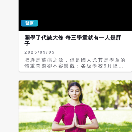
致詞時指出，2026年是台灣健康的關鍵
轉折點，高齡海嘯帶來的不再只是醫療負
擔，更是生活品質的挑戰。瑞柏再生醫學
醫療
中心的成立，正是為了回應現代人「未病
先防」的急迫需求。他表示：「我們不只
要延續生命的長度，更要透過科學數據，
開學了代誌大條 每三學童就有一人是胖
優化生命的厚度！在再生醫療技術普及的
子
今天，健康長壽不應是少數人的奢侈品，
2025/09/05
而是每個人都能掌握的生活標配。」 蘇
宗柏說，現代人長期處於高壓、睡眠不足
肥胖是萬病之源，但是國人尤其是學童的
的亞健康狀態，往往是心腦血管疾病的溫
體重問題卻不容樂觀；各級學校9月陸續
床。瑞柏再生醫學中心特別引進高階自律
開學，彰化基督教醫院（以下簡稱彰基）
神經與動脈硬化檢測儀，民眾僅需3分鐘
營養部與彰化基督長老教會，於開學前夕
即可透過無痛感測，精準解碼個人壓力指
舉辦「兒童青少年健康體位營養DIY」活
數與血管年齡。透過數據化的即時報告，
動，近40位學童及25位家長參與。現場
專業醫師團隊能協助患者在疾病發生前及
透過動畫認識食物五大類、有獎徵答增添
早介入。 另針對高壓族群最關注的器官
趣味，並親手製作新鮮水果加含益生菌無
衰退問題，瑞柏再生醫學中心首次公開其
糖優格與燕麥餅的優格杯，將正確飲食觀
「心、腦、血」黃金養護方案，其中包括
念帶回家。 營養部主任陳美櫻指出，依
針對代謝不佳族群、被譽為心血管「深層
衛福部國健署調查，712歲、1315歲、
馬拉松」的EECP心臟體外反搏設備；以
1618歲兒少過重與肥胖率分別為
及針對腦力疲勞及失眠、利用磁刺激技術
26.7%、30.6%、28.9%，平均每三人