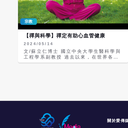
活化神經元的rTMS腦神經調節療程。此
就有一人過重或肥胖。兒童肥胖不僅提高
外，ILIB半導體靜脈雷射則以低能量雷
糖尿病、心血管疾病等慢性病風險，亦影
射淨化血液，猶如為細胞「日光浴」，全
響骨骼、呼吸、內分泌及社交功能。她強
面提升細胞含氧量並調節免疫。 蘇宗柏
調：「開學不只要收心，也要收飲食。」
宗教
說，適逢《再生醫療雙法》元年，中心更
此次特別邀請家長共學，讓健康飲食從每
引進備受國際矚目的外泌體技術。外泌體
日三餐與課後點心開始，並致贈玻璃優格
【禪與科學】禪定有助心血管健康
是細胞間的奈米級傳訊使者，能從源頭優
杯，鼓勵學童返家練習健康點心搭配。
化肌底微環境。瑞柏再生醫學中心將先進
2024/05/14
高梅芳營養師提醒家長，體位管理可從三
的細胞保養概念融入日常療程，開啟再生
面向著手： 1.健康飲食：多蔬果、全
文/蘇立仁博士 國立中央大學生醫科學與
醫學在預防性抗老應用上的新紀元。
穀、豆類，減少精緻澱粉與含糖飲品。
工程學系副教授 過去以來，在世界各國
2.規律活動：建立每日身體活動與固定運
的流行病學統計上，心血管疾病一向是全
動習慣。 3.充足睡眠：幫助成長與荷爾
球常見的死亡原因之一；在台灣，它也是
蒙調節。 她也建議參考地中海型飲食，
除了癌症以外，位居死亡率排名的前兩
以高蔬果、全穀及豆類增加飽足感、促進
名，在這些死亡案例中，有超過一半以上
代謝並提供抗氧化營養素，有助維持良好
的人，是罹患與冠狀動脈相關的疾病或中
循環與身體機能，降低肥胖與過敏風險。
風。 冠狀動脈是位於心臟外層的血管，
新生兒皮膚佈滿紅疹 竟是罕見色素失調
肩負提供心臟肌肉細胞所需的營養與氣體
症 拇趾外翻痛又難看 拖太久竟致足趾
交換的輸送功能。根據近年統計，冠狀動
變形 男子肚脹三天無法進食 竟是5公分
脈最常罹患的疾病就是硬化。 中風又分
腫瘤阻塞腸道 食道癌第四期逆轉勝非首
為出血性中風與阻塞性中風，前者是一般
例 醫師揭密多科治療是關鍵 四個月大女
俗稱的腦溢血，因為撞擊或外傷而造成血
關於愛傳
嬰心臟衰竭 醫師巧手動脈導管手術救命
管破裂，腦壓增加，以致細胞壞死。後者