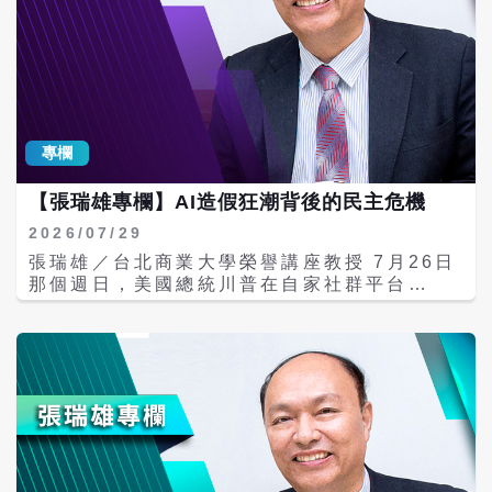
專欄
【張瑞雄專欄】AI造假狂潮背後的民主危機
2026/07/29
張瑞雄／台北商業大學榮譽講座教授 7月26日
那個週日，美國總統川普在自家社群平台
Truth Social上，以不到六小時的時間連續張
貼超過43張AI生成圖像。圖像內容包羅萬象，
他幻想自己親手駕駛美國海軍艦艇、奪取伊朗
油輪、轟炸波斯灣要地卡爾格島，還有他與已
故甘迺迪總統的虛假合影，以及反覆出現的
「Trump 2028」字樣。白宮官方X帳號隨後
更跟進，發布以《瑞克與莫蒂》（美國動畫影
集，故事充滿黑色幽默、科幻梗、虛無主義哲
學，以及對流行文化的大量諷刺）為題材的AI