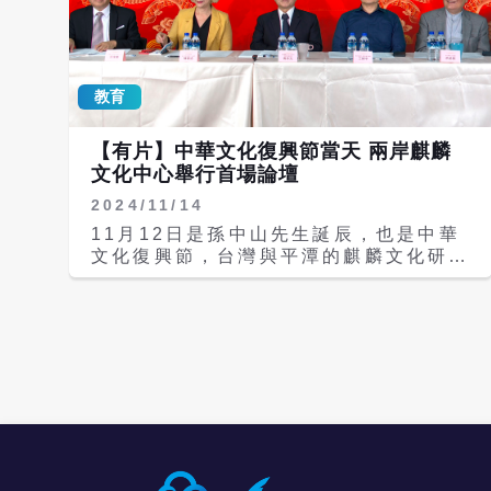
教育
【有片】中華文化復興節當天 兩岸麒麟
文化中心舉行首場論壇
2024/11/14
11月12日是孫中山先生誕辰，也是中華
文化復興節，台灣與平潭的麒麟文化研究
中心特別選擇這一天舉行首場論壇，共論
「中華文化復興與麒麟文化」。 台灣麒
麟文化中心執行長高永光開場致詞時指
出，麒麟是中國神話「四靈獸」之首，這
是因為麒麟有仁愛之心，連花草樹木都不
忍踐踏，每當祂出現的時候，就代表和平
時代的到來，兩岸都追求和平發展的目
標，探討麒麟文化所體現的「和平」精神
正是台灣麒麟文化研究中心成立的宗旨。
平潭麒麟文化研究中心主任鄭興則指出，