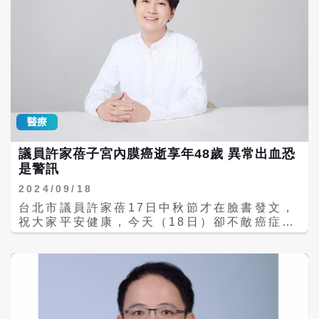
子宮內膜亦可能發生異常增生，雖然尚未達到
血，必須臥床安胎長達34週。她苦撐至今年2
宮的方式以根除病灶。術後吳女士不再受異常
惡性程度但仍需積極手術處理；惡性原因則以
月順利產下寶寶，新生兒雖一度出現肺部浸
出血困擾，生活品質大幅提升。 根據衛福部國
子宮內膜癌最為常見，其他還包括子宮頸癌、
潤，幸有兒科醫師即時處置，最終健康出院。
健署最新資料顯示，女性癌症「子宮體癌」發
卵巢癌、陰道或外陰癌。 如果民眾屬子宮內膜
經歷3年重重考驗，她和老公終於圓夢抱得健
生人數擠下胰臟癌，成為「國人前十大癌症排
癌的高風險群，包括初經早或停經晚、長期月
康寶寶，也順利治療癌症。 隨著醫療科技進步
行」中第十名。「子宮體癌」又細分為「惡性
經不規則、肥胖、糖尿病、代謝症候群、曾具
及社會對晚育與少子化的重視，臺中榮總生殖
子宮肉瘤」及「子宮內膜癌」，而其中「子宮
多囊卵巢症候群病史、不曾懷孕、使用荷爾蒙
醫學中心持續推動癌症病友的生育保存計畫。
內膜癌」佔九成以上。子宮壁的外層到內層是
治療等狀況，建議應定期接受婦科檢查。停經
根據統計，2012年至今已協助87位女癌友進
由漿膜層、平滑肌肉層及內膜層三層組織構
醫療
後子宮內膜癌的患者有90%都會出現陰道出血
行生育保存，其中2012年至2022年間，共有
成，當子宮最內層的內膜層長出惡性腫瘤，即
的症狀，更年期後若有不正常出血，不論出血
42名乳癌患者於治療前接受凍卵、冷凍胚胎或
為「子宮內膜癌」，好發於50歲前後停經的女
議員許家蓓子宮內膜癌逝享年48歲 異常出血恐
天數或血量，一定要盡快就醫檢查，才不會錯
凍存卵巢組織等生育保留措施，成功活產率高
性，以及肥胖、糖尿病、多囊性卵巢症候群
是警訊
過治療時機。 學校一別三十年後重逢 病人竟
達63.2%。相關成果已於2025年發表在《台
者。 其病因目前醫學上並無確切說法，但是若
是當年的老師 腥紅熱好發5至15歲 高燒草苺
灣醫學會雜誌》（Journal of the
內膜層接受到過多雌激素荷爾蒙刺激，就會大
2024/09/18
舌是染病癥 膝關節退化新療法 自體軟骨再生
Formosan Medical Association）。 癌症
幅增加病變機率。邵芷萱醫師指出，子宮內膜
台北市議員許家蓓17日中秋節才在臉書發文，
修復手術不用換關節 常感覺心臟亂亂跳？慎防
治療常需使用放射線或化學藥物，這些療程可
癌主要症狀為不正常出血，但有些患者可能無
祝大家平安健康，今天（18日）卻不敵癌症病
突發中風或心梗 幽門螺旋桿菌作祟 壯男被胃
能影響病患免疫系統，也可能對卵巢功能造成
明顯症狀，且近年有年輕化的趨勢，部分原因
逝，享年48歲。根據國健署癌症登記報告，
痛折磨數年
損害。臺中榮總生殖醫學中心易瑜嶠主任表
與飲食西化、環境荷爾蒙有關。 此外，邵芷萱
110年子宮體癌居台灣女性癌症發生率第5位，
示，許多年輕女性在確診癌症時，不僅要面對
醫師提醒，女性愛用的營養品如膠原蛋白、胎
其中92％為子宮內膜癌。子宮內膜癌好發於50
治療的壓力，也會對未來生育感到徬徨無助，
盤素等，部分可能因含有雌激素或是會刺激雌
至59歲停經後婦女，近年有年輕化的趨勢，常
甚至來不及做準備。 為此，中榮建構生殖醫學
激素的成分，食用後易導致荷爾蒙過剩，進而
見症狀包含停經後出血、經期不規則、經血變
與婦癌治療團隊的無縫接軌機制，另考量癌症
造成內膜病變，甚至增加罹癌風險。因此，在
多等異常出血，和持續性陰道出血或紅色分泌
發生率有逐漸年輕化趨勢，今年起攜手跨部科
補充營養品的同時，更需審慎留意成份來源。