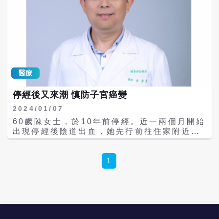
物，貧血、倦怠，下腹疼痛等症狀。惟目前國
陸續建置「綠色通道」，讓有生育保存需求的
邵芷萱醫師指出，由於缺乏類似子宮頸抹片的
際科學實證子宮內膜癌並無有效之篩檢工具，
癌症患者能快速完成諮詢、評估與取卵療程。
普及篩檢方法，子宮內膜癌的診斷較為困難，
更高居台灣婦女癌症死因第10位。 據悉，許
同時也與健康管理中心合作，推動AMH（抗穆
目前多使用「子宮內膜抽吸術」或是「子宮內
家蓓於今年5月確診子宮內膜癌，癌細胞擴散
勒氏管荷爾蒙）檢測，提升民眾對卵巢功能與
膜搔刮術」進行子宮內膜的採樣，並將檢體送
至骨頭與其他臟器，她仍以樂觀態度接受療
生育保存的認知，協助更多患者預先保留生育
至病理化驗，再進一步評估。「子宮內膜抽吸
程，在馬偕醫院積極接受治療。許家蓓原規劃
機會。 易瑜嶠指出，小珍正是生育保存成功的
術」是可以於門診進行的簡單方式，在不用麻
康復後投入抗癌公益活動，擔任志工等，希冀
最佳例證，證明了生育保存對癌症病友的重要
醉的情形下，醫師會將一支細管從受檢者的陰
能推動癌症防治，未料上周病情急轉直下，陷
性。目前在政府與醫療單位攜手努力下，生育
道進入，並經由子宮頸進入子宮內，抽取少量
醫療
入昏迷，撐過中秋節後，於今天（18日）凌晨
保存已不再遙不可及，也讓癌症患者面對未來
子宮內膜組織；而「內膜搔刮術」則須於手術
2時25分病逝。 許家蓓的父親許富男為民進黨
有更多選擇與支持，為未來多留一份可能。台
室中進行，在受檢者全身麻醉或是局部麻醉的
停經後又來潮 慎防子宮癌變
團創黨元老，她跟隨父親的腳步，在20歲時就
中市政府於2025年推出生育保存補助，針對癌
狀態下，醫師會使用器具將子宮頸擴張至適當
2024/01/07
加入民進黨，現任北市議會民進黨團總召。許
症患者提供供經費支持，凍卵最高補助5萬
寬度，再將刮匙伸入子宮內刮取內膜組織，相
家蓓病逝消息讓民進黨北市黨部主委張茂楠難
元、凍精最高8千元，展現對生育力保存議題
較之下採集的範圍會較全面。臨床上會依據內
60歲陳女士，於10年前停經。近一兩個月開始
過不捨，直言北市第三選區痛失一名戰將。 許
的高度重視。 鐵皮屋變殺手 醫示警：熱傷害
膜增生情況、病灶嚴重程度及病人臨床狀況如
出現停經後陰道出血，她先行前往住家附近的
家蓓2014年以21444票之第二高票當選北市
不處理恐致命 婦人中風竟是心臟作怪 心房內
體力等決定採樣方式。若經過病理檢驗確定為
婦產科診所進行檢查，醫師幫陳女士檢查超音
松山信義區議員，成為該選區當時最年輕的議
黏液瘤引發血栓 台大醫院創食道癌治療新指引
內膜癌，治療則主要會以手術為主，輔以放射
波，發現她的子宮內膜厚度達1公分，於是建
員，之後又在2018、2022年三度當選議員，
先放主動脈支架晚期仍有救 走路常跌倒？小心
治療、化療及標靶治療等方式移除病灶。該病
議陳女士前往大醫院就診。經國泰綜合醫院黃
1
打破以往對政二代的印象，交出亮眼成績。 張
「肌少症」 胰臟囊腫有癌化可能 及早治療預
早期五年存活率可高達90%，晚期則大幅減半
家彥醫師幫陳女士進行子宮內膜切片，病理報
茂楠一早受訪，對許家蓓辭世的消息感到訝異
防惡化
至30%以下，因此及早發現可以及早治療。 邵
告呈現惡性，即所謂的子宮內膜癌。經過電腦
與不捨。他提到，許家蓓認真問政，是相當務
芷萱醫師表示，預防勝於治療，民眾平時應養
斷層及核磁共振檢查後，判斷為早期子宮內膜
實的政治人物，性格又隨和、不與人爭，在黨
成健康生活方式，維持適當體重，避免肥胖，
癌。黃醫師幫陳女士進行內視鏡微創手術，所
內人緣很不錯。張茂楠說自己也是前兩個月才
並採取健康飲食，如多攝取天然食材和原型食
幸術後的病理報告確認為第一期(早期)的子宮
知道許家蓓身體抱恙須進出醫院，卻沒想到病
物，減少高油、高鹽及人工添加劑的攝入。規