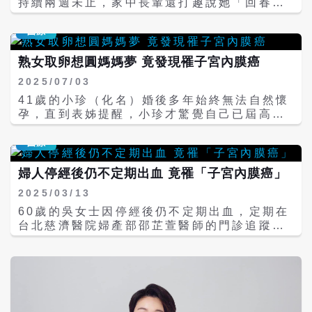
持續兩週未止，家中長輩還打趣說她「回春
了」！李小姐說，自己停經多年，早忘了生理
期是怎樣的感覺，幸好姪女是護理師，一聽到
醫療
情況就察覺異常，建議她儘快就醫。 起初李小
姐至診所，超音波檢查發現子宮內膜增厚，先
熟女取卵想圓媽媽夢 竟發現罹子宮內膜癌
服藥物治療，但出血未改善，轉診至臺中榮
2025/07/03
總，切片診斷為子宮內膜癌，須手術切除子
宮、卵巢及骨盆淋巴腺治療。 李小姐說，得知
41歲的小珍（化名）婚後多年始終無法自然懷
要手術時，臺中榮總達文西手術可提供多孔或
孕，直到表姊提醒，小珍才驚覺自己已屆高齡
單孔的選擇，「我怕痛，所以選擇只有一個傷
產婦，決定到臺中榮總嘗試試管嬰兒療程。然
口的方式，恢復得很快。」她說，手術後不到
而在生殖檢查過程中意外發現罹患子宮內膜
醫療
24小時即可下床行走，目前持續門診追蹤中。
癌，原本滿懷期待的求子之路，瞬間成為生育
回想整個經過，李小姐笑說，這次異常出血剛
與治療的艱難抉擇。 「一路就像在闖關，關關
婦人停經後仍不定期出血 竟罹「子宮內膜癌」
好發生在參加土地公福宴的隔天，或許是土地
難過卻有神助！」小珍說，在臺中榮總生殖醫
2025/03/13
公的庇佑，讓她能及時發現病灶；也感謝家人
學團隊與婦癌團隊的聯合照護下，先接受黃體
貼心陪伴，以及臺中榮總專業的治療與照護，
素治療，讓她得以保留子宮，並定期追蹤檢查
60歲的吳女士因停經後仍不定期出血，定期在
才能走向康復。 統計臺中榮總為超過400例病
確認癌細胞消失，之後進行取卵與植入，無奈
台北慈濟醫院婦產部邵芷萱醫師的門診追蹤檢
患進行早期子宮內膜癌微創手術，發現與傳統
連續兩次植入皆以失敗告終，更令人挫折的是
查。在某次回診中，邵醫師透過超音波檢查發
開腹手術相比，微創手術出血量少、病患恢復
癌症不幸復發。這次她和醫療團隊重新調整策
現了吳女士的子宮內膜厚度異常增生，遂決定
較快、術後生活品質較高，且局部復發率僅有
略，接受癌症治療的同時進行取卵程序，成功
替她進行「子宮內膜搔刮術」，做進一步採
1.5%，顯示微創手術療效與安全性俱佳。 孫
完成胚胎保存。 癌症治療穩定後，小珍鼓起勇
樣。邵醫師於術中發現吳女士的子宮中有一塊
珞也提醒婦女們，造成停經後出血原因包括：
氣進行第二次取卵與試管植入。這次終於成功
肉瘤，若不及時處理，很有可能病變為「子宮
陰道及子宮頸萎縮、息肉或肌瘤等良性原因；
受孕，但懷孕過程並不順遂，她在孕期持續出
內膜癌」。因此，雙方討論後，決定以摘除子