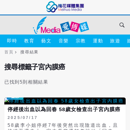
即時
教育
藝文
音樂
宗教
運動
旅遊
首頁
搜尋結果
搜尋標籤子宮內膜癌
已找到5則相關結果
醫療
停經後出血以為回春 58歲女檢查出子宮內膜癌
2025/07/17
58歲李小姐停經7年後突然出現陰道出血，且