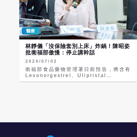
醫療
林靜儀「沒保險套別上床」炸鍋！陳昭姿
批衛福部傲慢：停止講幹話
2026/07/02
衛福部食品藥物管理署日前預告，將含有
Levonorgestrel、Ulipristal
acetate及Misoprostol等成分藥品納入
「追溯或追蹤藥品」管理，引發外界質
疑，恐增加民眾取得事後避孕藥的難度，
甚至錯過黃金用藥時間，掀起女性身體自
主權爭議。 爭議未平息，衛福部次長林
靜儀一句「男人沒保險套就別跟他上
床」，再點燃輿論怒火。面對各界反彈，
食藥署隨即調整政策方向，研議採「雙軌
制」，未來可望維持藥局販售，但要求民
眾用藥後限期回診追蹤。民眾黨立委陳昭