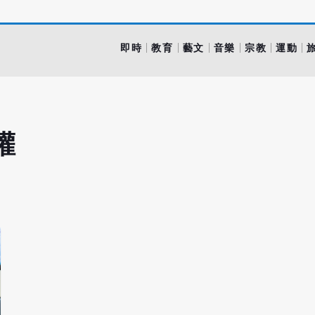
即時
教育
藝文
音樂
宗教
運動
權