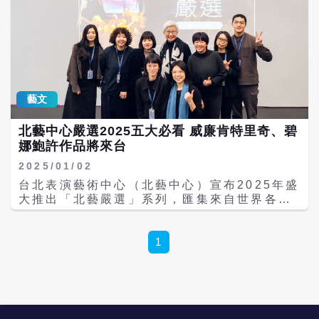
藝文
北藝中心嚴選2025五大必看 威廉肯特里奇、碧
娜鮑許作品將來台
2025/01/02
台北表演藝術中心（北藝中心）宣布2025年盛
大推出「北藝嚴選」系列，匯集來自世界各地
的5部作品，包括德國藝術家郭貝爾（Heiner
Goebbels）《每件發生了，還要發生的
事》、法國編舞家夏瑪茲（Boris
1
Charmatz）《自由大教堂》、南非藝術家威
廉・肯特里奇（William Kentridge）《女先
知》、波蘭導演盧卡斯・塔沃柯夫斯基
（Łukasz Twarkowski）《共和國》、以及
台灣黑眼睛跨劇團《末日前的冬之旅》等，並