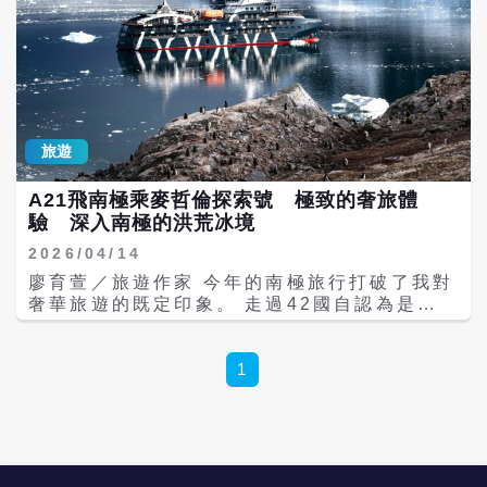
旅遊
A21飛南極乘麥哲倫探索號 極致的奢旅體
驗 深入南極的洪荒冰境
2026/04/14
廖育萱／旅遊作家 今年的南極旅行打破了我對
奢華旅遊的既定印象。 走過42國自認為是世
界的旅行者而言，奢華旅遊的定義不再是五星
酒店、私人管家服務、米其林星級餐廳。真正
稀缺的，是那些金錢買不到的體驗，企鵝在三
1
步之遙的地方仰頭凝視、座頭鯨在冰山倒影中
揚起尾鰭、億萬年的冰河在靜默中崩解入海。
而這一切，只發生在地球最後一片的白色洪荒
之地跟第七大洲：南極。 飛越德雷克海峽．直
接抵達南極 前往南極洲，橫渡德雷克海峽是大