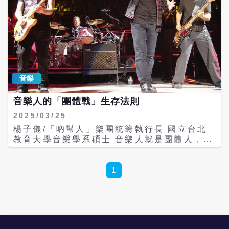
音樂
音樂人的「團體戰」生存法則
2025/03/25
楊子儀/「吶幫人」樂團統籌執行長 國立台北
教育大學音樂學系碩士 音樂人就是團體人，尤
其是樂團；樂團是一小群人，每個人都被需要
而形成樂團；讀者能想像樂團中誰最重要主
唱、吉他手、鼓手、貝斯手、打擊樂器？想想
1
著名的愛爾蘭樂團U2，沒有吉他貝斯手Adam
或者鼓和打擊樂器手Larry，樂團的音樂、專
輯或歌曲就會是一個字「不完整」。因此，音
樂團體成員缺一不可！而且團體成員相互掩
護。1980年代U2的主唱兼節奏吉他手Bono受