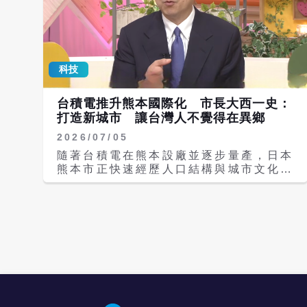
科技
台積電推升熊本國際化 市長大西一史：
打造新城市 讓台灣人不覺得在異鄉
2026/07/05
隨著台積電在熊本設廠並逐步量產，日本
熊本市正快速經歷人口結構與城市文化的
轉型。熊本市長大西一史（Ohnishi
Kazufumi）近日接受熊本在地電視媒體
《KKT熊本縣民電視台》（KKT
NEWS）訪談時指出，隨著台灣工程師
與其家庭陸續移居熊本，當地已逐漸出現
「新型態市民」，市政必須同步調整，以
打造讓外國居民能安心生活的城市環境。
根據日本媒體報導，台積電熊本廠自宣布
設廠以來，不僅帶動半導體供應鏈企業進
駐，也使台灣技術人員與相關產業人口移