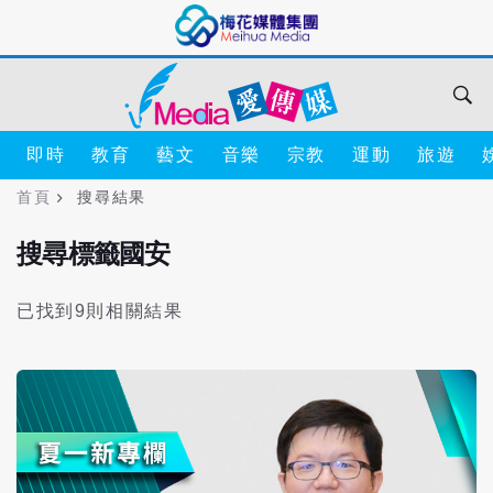
即時
教育
藝文
音樂
宗教
運動
旅遊
首頁
搜尋結果
搜尋標籤國安
已找到9則相關結果