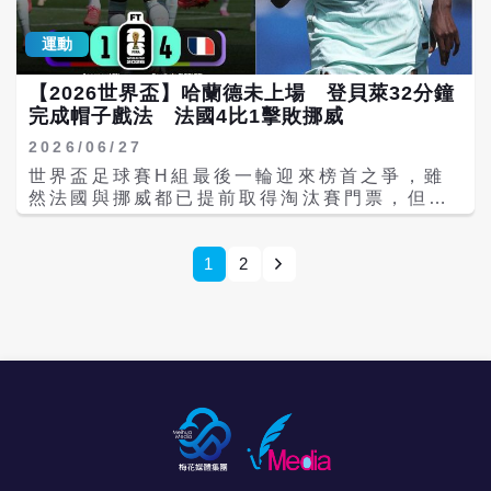
洛（Amad Diallo）接獲尼古拉斯・佩佩
盃8強的紀錄。 挪威晉級後，8強賽將迎戰英
他們設計菜單時有三項原則：高品質食材、營
發社群媒體討論，甚至衍生「FIFA偏袒衛冕
（Nicolas Pp）妙傳後冷靜破門，將比分扳
格蘭與墨西哥之戰的勝方，繼續挑戰隊史新
養均衡，以及讓球員有回家的感覺。因此每周
軍」等陰謀論。不過，多數外媒認為，目前並
運動
成1比1，也讓比賽再度回到原點。 關鍵時刻
頁。
都安排一次「放鬆日」，可能提供披薩、塔
無證據顯示淘汰賽籤表遭人為操控，阿根廷之
出現在比賽尾聲，第86分鐘帕特里克・貝格
可、自製漢堡等較輕鬆的料理，避免球員長時
所以避開強敵，主要仍是固定淘汰賽制度與各
【2026世界盃】哈蘭德未上場 登貝萊32分鐘
（Patrick Berg）送出助攻，哈蘭德在禁區內
間只吃制式健康餐而產生疲乏。 早餐則是主廚
隊分組排名共同造成的結果。 足球評論員認
完成帽子戲法 法國4比1擊敗挪威
把握機會勁射破網，替挪威攻進致勝一球，終
卡爾森熬煮近一小時的燕麥粥，搭配香蕉、莓
為，世界盃歷來都有「死亡半區」與「黃金半
場便以2比1力退象牙海岸，搶下16強門票。
果、蜂蜜、堅果及肉桂，是全隊最受歡迎的一
2026/06/27
區」之分，同一屆賽事不同球隊面臨截然不同
本場率先建功的努薩，再次展現挪威新生代的
道料理。更特別的是，餐廳刻意改採長桌與自
的晉級難度並非首次發生。真正決定冠軍歸屬
世界盃足球賽H組最後一輪迎來榜首之爭，雖
潛力。這位21歲攻擊手擁有出色速度、盤帶與
助餐形式，希望球員放下手機，一起聊天交
的，仍是淘汰賽關鍵戰役的臨場表現，而非紙
然法國與挪威都已提前取得淘汰賽門票，但兩
突破能力，不僅為球隊打開勝利之門，也證明
流。 埃斯佩蘭表示：「如果一片鬆餅、一塊棕
面上的世界排名。 對梅西而言，若能率領阿根
隊皆選擇保留部分主力，使備受期待的姆巴佩
挪威除了哈蘭德、厄德高兩大球星外，年輕球
色起司，就能讓球員放鬆心情，那我們就完成
廷完成世界盃二連霸，將再次鞏固其歷史地
（Kylian Mbapp）與哈蘭德（Erling
員同樣具備在大賽挺身而出的能力。 挪威相隔
了自己的工作。」 巧的是，埃斯佩蘭與哈蘭德
位；對哈蘭德而言，若能帶領挪威一路突破巴
Haaland）對決未能真正上演。不過，法國前
1
2
28年重返世界盃舞台便闖進16強，延續黑馬氣
同樣來自人口僅1萬5000人的布呂訥
西、英格蘭等豪門封鎖，甚至首度闖進世界盃
鋒登貝萊（Ousmane Dembl）挺身而出，上
勢；而哈蘭德則持續向金靴獎發起挑戰，若能
（Bryne），兩人年齡相差4歲，也都曾待過
決賽，勢必將寫下挪威足球史上最偉大的篇
半場僅用32分鐘便完成帽子戲法，率領法國以
維持火熱狀態，將有機會在接下來的淘汰賽進
布呂訥青年隊。他笑說：「我的足球踢得不
章。
4比1擊敗挪威，3戰全勝、以分組第一晉級32
一步縮小與梅西的差距。
好，所以最後選擇了花椰菜，而不是足球。」
強。 本場比賽賽前焦點原本放在姆巴佩與哈蘭
如今挪威挺進8強，12日將迎戰英格蘭，哈蘭
德兩大球星身上，但挪威大幅輪換陣容，哈蘭
德將與英格蘭中場球星貝林漢（Jude
德與隊長厄德高皆未先發；法國方面，姆巴佩
Bellingham）正面交鋒；場外，三位主廚也
雖未進球，仍送出兩次助攻，成為登貝萊大演
持續奔波補貨。埃斯佩蘭近日更專程飛回挪威
進球秀的重要推手。 法國開賽後迅速掌控節
首都奧斯陸採購最新鮮食材，再趕返美國備
奏，第7分鐘，登貝萊右路切入後突破防線率
戰，展現挪威隊追求細節、不留任何遺憾的後
先破門；第20分鐘，他接獲姆巴佩妙傳，在禁