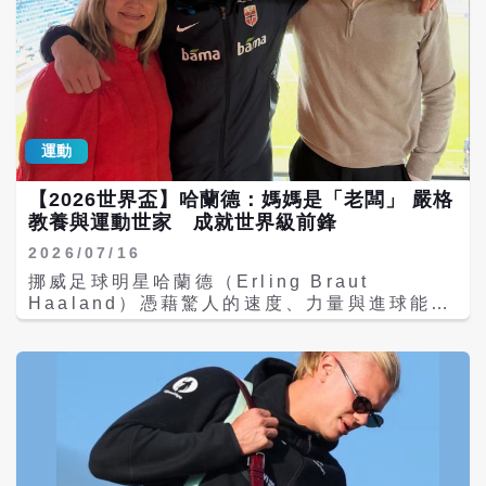
運動
【2026世界盃】哈蘭德：媽媽是「老闆」 嚴格
教養與運動世家 成就世界級前鋒
2026/07/16
挪威足球明星哈蘭德（Erling Braut
Haaland）憑藉驚人的速度、力量與進球能
力，已成為當今足壇最具代表性的前鋒之一。
談到自己的成長歷程，他曾用一句話形容母親
在生命中的地位：「她是我生命裡的老闆。」
這句話看似幽默，卻道盡母親對他從小到大的
深遠影響。除了繼承父母優異的運動基因外，
哈蘭德能夠站上世界足球舞台，更離不開母親
長年嚴格而有紀律的教養。 哈蘭德的母親葛麗
特．瑪麗塔．布勞特（Gry Marita Braut）