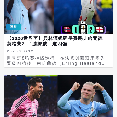
屆賽事攻入7球、長時間高居金靴榜前列的哈
屆世界盃表現亮眼，時隔28年重返世界盃會內
蘭德，不僅帶領挪威寫下隊史最佳世界盃戰
賽便一路扮演黑馬角色，小組賽以2勝1敗晉級
績，也讓世界重新認識這支曾被視為足球小國
淘汰賽，16強以2比1擊敗巴西，歷史性闖進8
的國家隊。 體力與傷勢雙重夾擊 主帥坦言
強，最終在8強賽以1比2遭英格蘭逆轉，止步8
「他真的踢不動了」 對戰英格蘭的這場戰役，
強，以第5名作收，締造隊史世界盃最佳成
運動
很不輕鬆。比賽進入延長賽後，下半場第105
績。 為慶祝球隊締造新猷，挪威政府與足協特
分鐘左右，挪威總教練索巴肯（Stle
別籌辦返國歡迎活動，球隊專機更被暱稱為
【2026世界盃】貝林漢姆延長賽踢走哈蘭德
Solbakken）做出全場最令人錯愕的決定──
「Ro Ro Ro Ro Airlines」，呼應世界盃期
英格蘭2：1勝挪威 進四強
將哈蘭德換下。 當時挪威仍落後英格蘭，球迷
間風靡全球的「維京划船」應援文化，也象徵
原本期待這位超級射手能再次上演神奇逆轉，
全國對這支締造歷史球隊的高度肯定。
2026/07/12
但他卻拖著沉重腳步走向場邊，低頭接受隊友
世界盃8強賽持續進行，在法國與西班牙率先
擁抱，提前結束自己的世界盃。賽後，索巴肯
晉級四強後，由哈蘭德（Erling Haaland）
解釋，這不是戰術考量，而是球員身體已經到
領軍的挪威，與凱恩（Harry Kane）坐鎮的
達極限。 「把他換下，不是困難的決定，因為
英格蘭正面交鋒，雙方激戰至延長賽，最終英
他已經踢不動了。」索巴肯坦言，「他在下半
格蘭靠著貝林漢姆（Jude Bellingham）梅
場大腿遭撞擊，形成挫傷，再加上整場比賽以
開二度，以2：1擊敗挪威，成功搶下四強門
及整屆賽事累積的體能消耗，我甚至認為，也
票。 比賽開局由英格蘭掌握較多控球優勢。第
許應該提早10分鐘就把他換下。」 索巴肯表
28分鐘，凱恩獲得自由球機會，可惜射門遭挪
示，哈蘭德已經付出所有能付出的努力，球隊
威門將尼蘭（rjan Nyland）精彩撲出。隨後
不能再冒著讓他傷勢惡化的風險繼續留在場
挪威展開反擊，在謝爾德魯普（Andreas
上。 外媒指出，當天邁阿密氣溫超過攝氏33
Schjelderup）策動攻勢下率先攻破英格蘭大
度，體感溫度更逼近38度，高溫加上潮濕天
門，取得1：0領先。 落後的英格蘭並未因此
氣，使雙方球員都面臨巨大考驗。索巴肯雖表