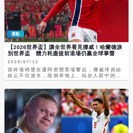
姓氏，也象徵他對母親及外家家族的認同。 在
手抱著一只空的威士忌酒瓶；另有消息指出，
家庭方面，哈蘭德與同鄉女友伊莎貝爾．豪格
該玩偶售價約750美元，哈蘭德也趁行程購買
森．約翰森（Isabel Haugseng
牛仔帽與牛仔靴等當地特色商品。 返國後，挪
Johansen）感情穩定，兩人從小相識，曾接
威全隊隨即前往奧斯陸王宮，接受國王哈拉爾
受相同足球青訓體系培育，並於2024年底迎來
五世（King Harald V）與王后宋雅
第一個孩子，展開人生新階段。 從優秀的運動
運動
（Queen Sonja）接見。兩人逐一與球員及
世家，到母親近乎嚴格的教養方式，再到自身
教練團握手致意，感謝球隊在世界盃寫下歷史
持之以恆的自律，哈蘭德的成功並非一夕之
【2026世界盃】讓全世界看見挪威！哈蘭德淚
新頁。 隨後，球隊移師王宮廣場，現場約有9
間，而是天賦、家庭與努力共同累積而成。如
別世界盃 體力耗盡提前退場仍贏全球掌聲
萬名球迷聚集歡迎。挪威球迷在本屆世界盃爆
今，他不僅是挪威足球的代表人物，更持續以
紅的「維京划船」應援再次登場，全場觀眾配
世界級表現，在國際足壇寫下屬於自己的傳
2026/07/12
合鼓聲做出划槳動作，場面壯觀。挪威王儲哈
奇。
當終場哨聲在邁阿密體育場響起，挪威球員紛
康（Crown Prince Haakon）也親自擊鼓，
紛止不住淚水，跪倒草地上。站在人群中的哈
與球員及球迷共同參與這項慶祝儀式，王儲妃
蘭德（Erling Haaland）沒有怒吼，也沒責
梅特－瑪麗特（Crown Princess Mette-
怪別人，只是靜靜地接受全場球迷掌聲。這位
Marit）、英格麗德．亞歷山德拉公主
24歲的世界級前鋒，最終沒能率領挪威更進一
（Princess Ingrid Alexandra）及斯韋
步，不敵英格蘭結束本屆驚奇之旅。然而，哈
雷．馬格努斯王子（Prince Sverre
蘭德賽後的一句話，卻成了這支球隊最動人的
Magnus）等王室成員亦現身共襄盛舉。 活動
註腳：「我想，我們已讓全世界都看見挪威
結束後，全隊搭乘敞篷巴士展開市區巡遊，自
了。」 對這支人口不到600萬、睽違28年才重
王宮沿著卡爾約翰大道前往市政廳廣場，沿途
返世界盃舞台的北歐球隊而言，這場失利並非
吸引大批民眾夾道歡迎，球員也多次與球迷互
旅程的終點，而是重新站上世界舞台起點。整
動，一同重現「維京划船」應援動作。 挪威本