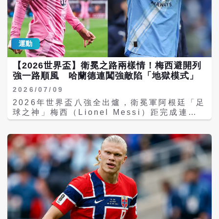
慌亂。上半場第44分鐘，貝林漢姆在禁區內接
示，天候對兩隊都相同，不會拿來當作藉口，
獲隊友傳球，即使遭三名防守球員包夾，仍冷
但他承認，如此極端的比賽環境，確實加速了
靜起腳破門，替英格蘭將比分扳成1：1，雙方
球員體能流失，尤其像哈蘭德這樣需要大量衝
帶著平手局面進入中場休息。 易籃後，第55
刺、對抗的中鋒，消耗更加驚人。 英格蘭祭出
運動
分鐘挪威曾一度再度攻破球門，赫格姆
最高規格防守 哈蘭德636天來首度「熄火」
（Eivind Helland Heggem）利用角球機會
哈蘭德的退場，象徵英格蘭完成了一項本屆世
【2026世界盃】衛冕之路兩樣情！梅西避開列
勁射得手。不過主裁判經檢視後認定，哈蘭德
界盃最艱鉅的任務。 整場比賽，英格蘭幾乎以
強一路順風 哈蘭德連闖強敵陷「地獄模式」
在進球前對英格蘭球員安德森（Elliot
雙人甚至三人包夾方式限制哈蘭德，每當他接
Anderson）犯規，因此取消進球，雙方比分
近禁區，防守球員便立即壓迫，不讓他有舒服
2026/07/09
仍維持1：1。此後兩隊互有攻勢，但皆未能改
的射門空間。 美聯社指出，英格蘭此役最大的
2026年世界盃八強全出爐，衛冕軍阿根廷「足
寫比數，正規90分鐘結束仍僵持不下。 比賽
成功，就是徹底切斷哈蘭德與隊友之間的連
球之神」梅西（Lionel Messi）距完成連霸
進入延長賽後，英格蘭把握關鍵機會。第92分
結，讓挪威最具威脅的進攻武器失去作用。事
目標再近一步。不過，當各隊晉級之路攤開比
鐘，貝林漢姆趁尼蘭首次撲救後尚未完全起
後，英格蘭隊隊長肯恩（Harry Kane）受訪
較後，一項由西班牙足球數據權威
身，迅速跟進補射破門，完成個人單場第二
時，讚揚哈德蘭是個不可思議的人。 事實上，
《MisterChip》與英國足球數據機構
球，也幫助英格蘭取得2：1領先。 最終英格
哈蘭德並非沒攻破球門。他曾一度將球送入網
《Opta》公布的統計，卻意外成為國際足壇最
蘭守住勝果，以2：1力克挪威，順利挺進本屆
內，但經過影像輔助裁判（VAR）檢視後，因
新熱議焦點。 數據顯示，阿根廷從小組賽到八
世界盃四強；貝林漢姆攻進致勝兩球，成為球
進攻犯規在先，進球遭判無效，令全場挪威球
強賽遭遇對手的平均世界排名僅38.3名，是八
隊晉級的最大功臣，而哈蘭德領軍的挪威則止
迷扼腕。 根據外媒統計，這也是哈蘭德自
強球隊中最容易的一條晉級路線；反觀由哈蘭
步八強。
2024年10月以來，636天內首次在正式國家
德（Erling Haaland）領軍的挪威，對手平
隊賽事未能取得進球。過去近兩年，他幾乎場
均實力與世界排名都是八強之最，堪稱本屆世
場都有斬獲，如今這段驚人的連續進球紀錄，
界盃最艱難的晉級之路。 兩支球隊命運形成鮮
終於被英格蘭畫下句點。 然而，即使無法延續