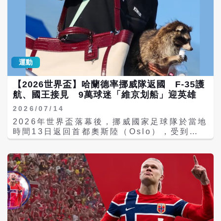
曾是挪威頂尖田徑選手，主攻七項全能，年輕
時以速度、爆發力、耐力與力量見長，曾於
1990年代奪得挪威全國冠軍。外界普遍認為，
哈蘭德出色的身體素質與運動能力，與母親的
田徑天賦有著密不可分的關係。 然而，母親留
給他的不只是基因，更是一套嚴謹的生活態
運動
度。身為體育老師，葛麗特對孩子的要求格外
嚴格。從小規定作息必須規律、不准遲到、不
【2026世界盃】哈蘭德率挪威隊返國 F-35護
准偷懶，飲食也受到管理，包括限制含糖飲料
航、國王接見 9萬球迷「維京划船」迎英雄
及部分高糖、高油脂食品，希望孩子養成健康
的生活習慣。 當其他孩子放學後能夠自在休息
2026/07/14
時，哈蘭德則在母親安排下持續鍛鍊體能、培
2026年世界盃落幕後，挪威國家足球隊於當地
養紀律，將運動員應有的生活方式深植於日常
時間13日返回首都奧斯陸（Oslo），受到最
之中。這些看似嚴格的要求，也成為他日後能
高規格的英雄式歡迎。專機進入挪威領空後，
夠在頂級聯賽保持高水準表現的重要基礎。 除
由挪威皇家空軍F-35戰機護航，降落奧斯陸機
了母親之外，哈蘭德的父親阿爾夫－－英格．
場時，消防車依慣例噴灑水柱形成象徵迎賓的
哈蘭德（Alf-Inge Haaland）同樣是知名足
「水門禮」，迎接球隊凱旋歸國。 現場直播畫
球員，曾效力英超諾丁漢森林、利茲聯及曼
面顯示，前鋒哈蘭德（Erling Haaland）步
城，並代表挪威國家隊出賽。退役後，他持續
下飛機時，肩背隨身包，手中抱著一隻浣熊玩
陪伴兒子規劃職業生涯，提供經驗與建議。 值
偶，成為媒體與球迷關注焦點。據挪威媒體報
得一提的是，哈蘭德的全名為「Erling Braut
導，這隻玩偶是他在本屆世界盃期間於美國達
Haaland」，其中「Braut」正是母親家族的
拉斯（Dallas）購買的紀念品，造型為浣熊雙