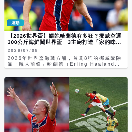
明對比，也讓外界再次討論世界盃淘汰賽籤表
進球神話，外界普遍認為，英格蘭必須動用最
是否存在「命運籤運」的巨大差異，而非所有
高規格防守才能限制哈蘭德，本身就證明了他
爭冠熱門都站在相同起跑點。 數據揭露晉級難
在世界足壇的影響力。 「這改變了我的人
度 阿根廷直到八強才遇世界前20球隊 根據
生」 哈蘭德：世界終於看見挪威 比起個人成
運動
《MisterChip》統計，本屆世界盃以各隊賽
績，哈蘭德賽後更在意的是挪威足球的改變。
前FIFA世界排名作基準，阿根廷一路交手的六
「這是一段瘋狂的旅程。」他說，「我知道自
【2026世界盃】餵飽哈蘭德有多狂？挪威空運
支球隊依序為阿爾及利亞（第28）、奧地利
己已沒有力氣了，但我真的想留在場上，幫助
300公斤海鮮闖世界盃 3主廚打造「家的味
（第24）、約旦（第63）、維德角（第
球隊。」 談到提前退場，哈蘭德沒有任何抱
67）、埃及（第29）及八強對手瑞士（第
道」拚冠
怨，只表示隨著比賽進行，自己能明顯感受到
2026/07/08
19），平均排名為38.3，在八強八支球隊中排
體能快速流失，再加上炎熱天候，身體已經無
2026年世界盃激戰方酣，首闖8強的挪威隊除
名最低，代表遭遇對手整體實力相對較弱。 這
法做出平時熟悉的動作。他坦言，這次世界盃
靠「魔人前鋒」哈蘭德（Erling Haaland）
意味阿根廷直到八強賽，才首次碰上世界排名
完全改變了自己的人生，「我想，我們已經讓
在場上火力全開外，場下龐大後勤補給同樣成
前20名的球隊。與其他傳統強權相比，這支藍
全世界都看見挪威了。」 自1998年法國世界
媒體關注焦點。根據《The Athletic》報導，
白軍團幾乎完美避開法國、英格蘭、西班牙、
盃後，挪威已闊別世界盃28年。多年來，這支
挪威足協此次派出3位專屬主廚隨隊赴美，不
巴西等奪冠熱門，讓外界普遍認為其籤運相當
北歐球隊始終無法突破歐洲區資格賽重圍，即
僅空運約300公斤鮭魚、鱒魚、大比目魚等海
理想。 包括《Sporting News》、
使擁有哈蘭德、厄德高（Martin degaard）
鮮，還帶來大量挪威起司、果醬、咖啡豆、鬆
《NDTV》等多家國際媒體在淘汰賽籤表確定
等世界級球星，也始終與世界盃擦肩而過。 直
餅機等家鄉食材與器具，希望讓球員在異鄉也
後，都曾分析阿根廷是所有爭冠熱門中，通往
到本屆賽事，挪威終於完成突破，不僅成功晉
能維持熟悉的飲食習慣。 綜合媒體報導，挪威
四強甚至決賽最有利的一隊。由於2026世界盃
級，更一路挺進八強，締造隊史最佳成績。 主
此次共攜帶約580公斤食材前往美國，包括
採固定淘汰賽籤表，不會因世界排名重新抽
帥落淚：這是一段英雄般的旅程 比賽結束後，
300公斤鮭魚與鱒魚、100公斤大比目魚、80
籤，因此各隊實際遭遇哪些對手，完全取決於
索巴肯站在場邊久久沒有離開。談到哈蘭德
公斤挪威棕色起司及100公斤雅斯伯格起司，
分組結果及各隊晉級情況，而非國際足總
時，他語氣充滿驕傲，「他已經付出了一
目的並非外界流傳的「不信任美國食物」，而
（FIFA）於淘汰賽重新安排。 然而，賽程有