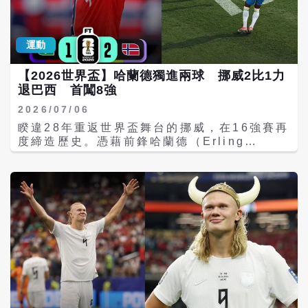
切。」 索巴肯說，整支球隊都展現令人難以置
是希望維持球員飲食的一致性與熟悉感，提升
利並不代表一路輕鬆。阿根廷在32強面對維德
信的鬥志，尤其哈蘭德不只是進球，更成為隊
比賽表現。 報導說，挪威代表隊幾乎是把「挪
角，苦戰至延長賽才驚險晉級，16強更是在第
友相信自己可以擊敗任何強敵的精神領袖。 他
威廚房」整套搬到美國，成為本屆世界盃最特
78分鐘仍以1比2落後埃及，最終靠最後13分
形容，這是一段「英雄般的旅程」。雖然索巴
運動
殊的後勤故事之一。 三位主廚備戰54天 每
鐘連進3球，以3比2完成世界盃史上少見的大
肯賽後也對英格蘭追平比分前，皮球是否碰觸
天四餐照顧近70人 根據《The Athletic》表
逆轉，顯示即使對手世界排名不高，實戰仍充
到場內攝影纜線提出質疑，但他並未將失利歸
【2026世界盃】哈蘭德獨進兩球 挪威2比1力
示，挪威代表隊共有3位主廚負責整個營隊飲
滿變數。 哈蘭德率挪威一路硬仗 Opta認證
咎於裁判或運氣，而是選擇肯定球員一路以來
退巴西 首闖8強
食，包括埃斯佩蘭（Aron Espeland）、圖
八強最難賽程 與阿根廷形成強烈對照的，是首
的努力。 國際足壇也普遍對哈蘭德與挪威送上
夫特（Eirik Tufte）及資深國家隊御廚卡爾森
次以世界盃黑馬之姿闖進八強的挪威。哈蘭德
2026/07/06
掌聲。許多媒體指出，雖然挪威止步八強，但
（Christian Karlsson）。 在 Instagram
在16強面對五屆冠軍巴西時梅開二度，率隊以
這支球隊展現出的拚戰精神與團隊凝聚力，已
睽違28年重返世界盃舞台的挪威，在16強賽再
查看這則貼文 Aron
2比1爆冷淘汰奪冠熱門之一，也讓這位曼城射
成為本屆世界盃最令人印象深刻的故事之一。
度締造歷史。憑藉前鋒哈蘭德（Erling
Espeland（@chef_aronespeland）分享
手正式躍升本屆金靴熱門之一。 不過，根據戰
哈蘭德最終未能帶領挪威挺進四強，也未能完
Haaland）終場前連進兩球，挪威以2比1擊敗
的貼文 原本代表團約61人，隨著足協官員、
力評級分析各隊晉級路線後指出，挪威截至八
成奪冠夢想，但他留下的不只是7粒進球和一
五屆世界冠軍巴西，不僅成功晉級8強，更寫
行政團隊加入後，用餐人數逼近70人。若一路
強前遭遇對手平均戰力值高達80.1，不僅排名
項隊史紀錄，更讓世界重新認識挪威足球的實
下隊史世界盃最佳戰績。 挪威曾於1998年世
踢進19日決賽，整個營隊將停留54天，三位主
本屆第一，更明顯高於摩洛哥、西班牙、法國
力。當他離開球場時，全場觀眾起立鼓掌，向
界盃小組賽以2比1爆冷擊敗巴西，本屆16強再
廚需完成216餐、近萬人次的供餐任務。 埃斯
等其他強隊；若以世界排名計算，挪威對手平
這位耗盡最後一絲體力、仍奮戰到無法再奔跑
度交鋒，北歐勁旅開賽便展現企圖心。伯格
佩蘭表示，這次準備工作早在2025年底便開始
均排名約19.4，同樣高居八強之首。換句話
的前鋒致敬，也為挪威這趟超越勝負的世界盃
（Patrick Berg）一度攻破巴西球門，但因越
規畫，希望球員在世界盃期間，不必因陌生飲
說，哈蘭德幾乎一路都在面對世界級勁旅。 挪
旅程畫下令人動容的句點。
位在先遭判無效。 巴西則在第14分鐘迎來絕
食影響身體狀態。他說，「對頂尖運動員而
威不僅已經擊敗巴西，八強還將迎戰世界排名
佳先機，獲得12碼罰球，不過吉馬良斯
言，每個細節都很重要。我們不是拒絕美國食
第4的英格蘭。若順利晉級四強，潛在對手仍
（Bruno Guimares）的射門被挪威門將尼蘭
材，而是希望球員能吃到熟悉的味道，維持平
可能包括阿根廷；若一路挺進決賽，更可能碰
（Orjan Nyland）神勇撲出，錯失率先破門
時訓練的飲食節奏。」 為達成這項目標，團隊
上法國、西班牙等傳統霸主，可說每一戰都是
機會。上半場尾聲，雙方各有攻勢，厄德高
除空運大量海鮮外，也帶來鬆餅機、咖啡豆、
決賽等級。 儘管如此，根據《Opta》超級電
（Martin degaard）的射門遭巴西門將阿利