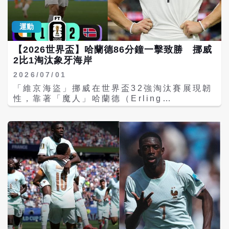
魚子醬、果醬及挪威傳統棕色肉汁等食材，希
腦的戰力評析，依然看好挪威具備爆冷潛力，
森（Alisson Becker）擋下，巴西也未能把
望打造宛如回到家中的用餐環境。 哈蘭德一天
預測其擊敗英格蘭晉級四強機率約37.7%，奪
握頭槌機會，兩隊以0比0進入中場休息。 易
6000大卡 賽前最愛義大利麵 談到挪威飲
冠機率為6.6%，在所有從未奪得世界盃冠軍的
運動
邊再戰後，巴西19歲新星恩德里克
食，就不能不提哈蘭德。身高194公分的哈蘭
國家中排第一。分析認為，哈蘭德驚人的進球
（Endrick）替補登場，並於第60分鐘獲得單
德向來以驚人體能著稱。他曾公開透露，一天
效率，是模型仍給予挪威高度評價的重要原
【2026世界盃】哈蘭德86分鐘一擊致勝 挪威
刀良機，可惜射門偏出。哈蘭德也在第67分鐘
約攝取6000大卡，包括大量牛排、牛心、牛
因。 晉級容易不代表奪冠 超級電腦仍看好法
2比1淘汰象牙海岸
錯失一次得分機會，雙方遲遲未能打破僵局。
肝、生蜂蜜及高蛋白飲食，希望維持爆發力與
國、西班牙 值得注意的是，儘管阿根廷被認為
巴西王牌內馬爾（Neymar Jr.）於第67分鐘
肌肉量。 《商業內幕》（Business
擁有最有利賽程，但《Opta》最新超級電腦預
2026/07/01
替補上陣，希望改變戰局，但挪威防線始終穩
Insider）提到，哈蘭德長期奉行高蛋白、天
測並未將衛冕軍列為最大熱門。 截至八強開打
「維京海盜」挪威在世界盃32強淘汰賽展現韌
健。第79分鐘，謝爾德魯普（Andreas
然飲食，同時配合睡眠、冰浴、伸展及恢復訓
前，法國以約24%的奪冠機率位居第一，西班
性，靠著「魔人」哈蘭德（Erling
Schjelderup）送出精準傳中，哈蘭德高高躍
練，成為世界足壇最具代表性的身體管理典
牙約21.3%排名第二，阿根廷則以17.3%居第
Haaland）第86分鐘攻進致勝球，以2比1擊
起頭槌破網，助挪威取得1比0領先。 比賽進
範。 不過國家隊主廚透露，真正到了比賽前，
三，英格蘭排名第四。分析指出，阿根廷近兩
敗「大象軍團」象牙海岸，成功挺進16強。挪
入第90分鐘，哈蘭德再度展現世界級射手本
哈蘭德最常吃的其實不是牛排，而是義大利
場淘汰賽都踢得跌跌撞撞，尤其連續在面對維
威繼1998年後再度闖進世界盃淘汰賽，如今也
色，在禁區外左腳勁射直竄球門右下角，完成
麵。圖夫特說，球員賽前普遍會提高碳水化合
德角及埃及時陷入苦戰，使模型略微下修其奪
追平當年晉級16強的最佳成績。哈蘭德則以本
個人單場兩度破門，也將比分擴大為2比0，幾
物攝取，有人選燕麥粥，有人偏愛千層麵或義
冠機率。 另方面，瑞士雖被《Opta》列為八
屆第5顆進球持續緊追射手榜，以1球之差落後
乎提前鎖定勝局。 傷停補時階段，挪威後衛厄
大利麵，哈蘭德就是最忠實的義大利麵愛好者
強中賽程第二輕鬆的球隊，但超級電腦仍認為
榜首梅西（Lionel Messi）的6球。 挪威開
斯蒂高（Leo stigrd）禁區內犯規，巴西獲判
之一。 由於美國禁止販售生乳，原本哈蘭德習
其八強擊敗阿根廷的機率不到三成，最終奪冠
賽後掌握較多攻勢，第21分鐘由隊長厄德高
12碼罰球，內馬爾主罰命中追回一球，但已無
慣飲用的生乳也改以無乳糖牛奶取代，盡量維
機率更只有約3.8%，反映梅西領軍的阿根廷仍
（Martin degaard）送出精準助攻，21歲小
力改變戰局，最終挪威仍以2比1淘汰巴西，昂
持原有飲食模式。曾與哈蘭德同鄉的埃斯佩蘭
被視為整體實力較強的一方。 賽程公平掀熱
將安東尼奧・努薩（Antonio Nusa）把握機
首挺進8強。 哈蘭德此役完成「梅開二度」，
笑說：「他真的很愛吃，但以他的活動量來
議 籤運與實力成世界盃另一場攻防 阿根廷
會破門，替球隊取得1比0領先，也讓挪威帶著
連續16場國際賽都有進球，展現驚人的得分穩
說，這完全合理。」 不只是健康餐 更希望把
「最舒服晉級路」的統計曝光後，也再度引爆
優勢進入中場休息。 下半場象牙海岸積極反
定性。他本屆世界盃累積7球，追平賽會射手
「家」搬進世界盃 除營養之外，挪威主廚團更
國際足壇討論。尤其在16強逆轉埃及一役後，
撲，終於在第75分鐘收到成效。阿馬德・迪亞
榜領先群，並率領挪威締造隊史首度闖進世界
在乎球員心理狀態。《EatingWell》指出，
埃及部分球員及球迷曾公開質疑裁判判決，引