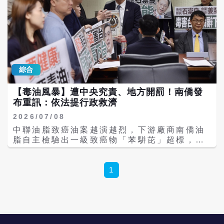
綜合
【毒油風暴】遭中央究責、地方開罰！南僑發
布重訊：依法提行政救濟
2026/07/08
中聯油脂致癌油案越演越烈，下游廠商南僑油
脂自主檢驗出一級致癌物「苯駢芘」超標，遭
衛福部長石崇良指出，南僑未直接依法通報衛
生單位將追究開罰300萬元，台北市衛生局也
接著發布南僑油脂未依法通報開罰300萬元。
1
對此，母公司南僑投資控股7日晚間發布重大
訊息，強調南僑油脂自主檢驗不符法規規定的
是留樣樣品，其餘經送檢皆合格，待收到裁罰
書後再與律師研商後，依法提出行政救濟。 南
僑指出，依照食品監測計畫，南僑油脂公司有