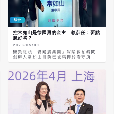
規定議題，9月15號要實施，這個規定會
不會對台灣民眾、台商造成影響？ 梁文
傑回應表示，其實中國大陸對於他的公民
綜合
和外國人士的出入境本來就是高度管制，
它是可以幾乎是可以隨意地禁止出入境
的，這一次就是用法治化的名義，然後公
控常如山是徐國勇的金主 賴苡任：要點
佈了這個條例，也就是說把原來比較隨意
臉好嗎？
的一些事情，把它披上了一個法律的外
2026/05/09
衣。 梁文傑說，陸委會特別會比較關注
的是它裡面有「違反出口管制或技術出
醫美龍頭「愛爾麗集團」深陷偷拍醜聞，
口」的規定，這一類的人他基本上很可能
創辦人常如山目前已被羈押於看守所，國
是跟台灣比較有關係，不論台商或是台籍
民黨前副發言人賴苡任日前於臉書重砲發
幹部，或者是科技業，在大陸投資的科技
文，將矛頭直指民進黨秘書長徐國勇。賴
業者等。這一類的很可能會不曉得自己違
苡任揭露，徐國勇一邊高喊「抗中保
反出口管制或技術出口的規定等，所以陸
台」，另一邊卻接受賺人民幣的台商常如
委會認為這一類的人士是特別有比較高的
山資助，「要點臉好嗎？」 賴苡任指
風險，要特別呼籲台商及國人要做好風險
出，常如山與徐國勇的關係在綠營圈內早
評估。 媒體追問陸港澳的橙色旅遊警示
已是公開的秘密。在徐國勇擔任內政部長
會不會有進一步的評估調整，對於台灣的
期間，常如山投入大量資金支持警政署，
半導體跟高科技從業人員，還有退休的公
為徐國勇建構政績、完成時任總統蔡英文
務人員的族群，有沒有從目前的警示轉為
交付的任務。 賴苡任更爆料，當年民進
更實質的登錄申報或者是管制的機制？梁
黨立委王定宇爆發「地下情」風波時，傳