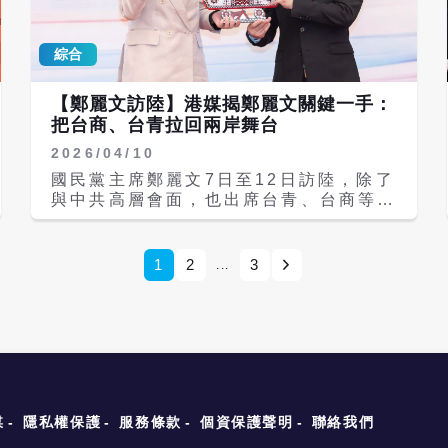
文傑表示，因為這個規定剛剛發布，所以
出徐國勇對此大發雷霆，主因就是該事件
他們還在注意相關的發展，陸委會已多次
讓常如山蒙受損失，徐國勇是為了幫朋友
提醒公務員，現在要進一步提醒，在大陸
綜合
「出氣」，事實上徐國勇天天喊台獨，卻
投資、從事科技業或半導體等相關規定的
將西進台商奉為座上賓，這種行為對不起
台商或是台幹，這個部分確實需要注意。
台獨圈的其他人。 稱搜索前有兩天空
【鄭麗文訪陸】港媒揭鄭麗文關鍵一手：
檔 賴苡任質疑警政系統洩密 針對愛爾
把台商、台青拉回兩岸舞台
麗診所爆發的偷拍事件，賴苡任形容，這
2026/04/10
對常如山而言是「賠了夫人又折兵」的企
業滅頂之災，但回顧事發經過，爆料者於
國民黨主席鄭麗文7日至12日訪陸，除了
5月1日在社群平台Threads發文並報
與中共高層會面，也出席台青、台商等活
案，但檢方直到5月3日才上門搜索。 賴
動。港媒《香港01》今天（10日）指
苡任質疑，常如山疑似利用這兩天的空
出，近年兩岸議題在民進黨執政之下，長
檔，指揮廠商拆除煙霧偵測器內的攝影機
期聚焦在戰爭與國安問題，反而忽略實際
1
2
3
...
並將硬碟格式化。「監視器早不拆晚不
在兩岸流動的群體，鄭麗文此行，表面以
拆，報案後才拆掉？」他強烈懷疑有熟悉
和平鋪陳，但實際上從活動及論述來看，
警政系統的人士提前洩密，或透過人脈管
更重要的是讓從前被忽略的台商與在陸台
道向常如山「提醒」，呼籲相關單位應查
灣青年重新回到兩岸論述的核心位置。
明是否有司法關說或洩密情事。 賴苡任
鄭麗文8日下午在上海進行跨領域的產業
還指出，常如山的事業版圖，自2013年
與文化交流，分別是歷史小說作家馬伯
起西進大陸，在北京、上海、武漢等地設
庸、知識平台創辦人樊登，及互聯網生活
有分院，員工超過600人。2020年新冠
服務平台美團創辦人王興，聚焦產業模
媒
隱私權保護
服務條款
個資保護聲明
聯絡我們
疫情期間，常如山亦曾向武漢捐贈大量醫
式、青年閱讀、科技運用及文創成果等層