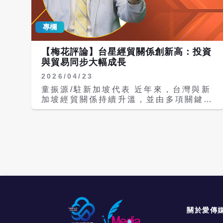
關係協會常務副會長龍明彪、四川省人大
常委會副主任何延政、全國台灣同胞投資
專欄
企業聯誼會會長李政宏、台灣工業總會副
理事長秦榮華，以及四川省台辦主任劉曉
晨、德陽市長黃朝陽等人。 尹啟銘談
【梅花評論】台星經貿關係創新高：投資
「十五五」機遇 看好四川產業布局 尹啟
與貿易同步大幅成長
銘以《「十五五」規劃下兩岸產業融合發
2026/04/23
展新契機》為題發表專題演講。他從大陸
產業發展趨勢切入，分析新興支柱產業及
童振源/駐新加坡代表 近年來，台灣與新
未來產業布局，並結合四川省「十五五」
加坡經貿關係持續升溫，並由多項關鍵數
規劃內容及《四川省加快推進「人工智慧
據充分反映，其中今年的成長幅度尤為突
+」一號創新工程實施方案》，說明四川
出。2026年第一季，台灣對新加坡出口
在重點產業與關鍵產業鏈上的發展優勢。
達176.4億美元，年增84.9%，自新加
他表示，德陽是四川裝備製造產業的重要
坡進口45.9億美元，年增59.5%；同期
基地，近年除既有產業基礎外，也積極發
間，新加坡對台投資金額達43億9,500
展新賽道，與兩岸產業合作方向相符。對
萬美元，年增幅高達21,221%，占台灣
於有意進一步開拓大陸市場的台商而言，
吸收外資比重達72.2%。另一方面，台
德陽具備產業聚落、市場空間與政策條件
灣對新加坡投資亦達9億4,200萬美元，
等優勢。 尹啟銘認為，在大陸推動「十
年增率高達2,030%。投資與貿易同步大
五五」規劃背景下，四川可望迎來新一波
幅擴張，顯示台星經貿互動已進入高度活
產業發展機遇，而德陽則有機會成為兩岸
絡的新階段。 過去五年，台灣對新加坡
關於愛傳
產業合作的重要據點。 台商團體關注製
投資金額長期占對東南亞投資比重近六