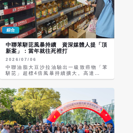
綜合
中聯苯駢芘風暴持續 資深媒體人提「頂
新案」：當年就往死裡打
2026/07/06
中聯油脂大豆沙拉油驗出一級致癌物「苯
駢芘」超標4倍風暴持續擴大。高達
1300公噸的毒油流向全台，目前卻僅回
收約17.4公噸，引發舉國恐慌。面對輿
論炸鍋，原本堅持「不公布、不下架第二
層」的食藥署態度出現大轉彎，衛福部長
石崇良宣布，包含原型油品及使用問題油
含量20%以上的加工製品，均須於今（6
日）午夜前完成預防性下架；對此，媒體
人董智森對此狠批，過去頂新因台商身份
被「往死裡打」，如今中聯毒油直接致
癌，政府卻一再護航。 媒體人董智森昨