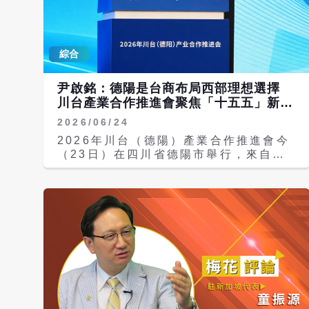
的規定」，授權邊境與移民部門可以隨時
禁止中國都有出境，即使你已經取得了出
境的相關文件，可以隨時不讓你走，並且
綜合
檢查手機等設備。 羅文嘉說，出境入境
管理的規定第四條特別新增過去沒有內
容，這些內容說只要違反出國管制、技術
尹啟銘：德陽是台商布局西部理想選擇
進口管理的規定，可能危害國家產業安全
川台產業合作推進會聚焦「十五五」新機
技術安全，國務院、商務主管部門可以不
遇
2026/06/24
准出境。這條文雖是針對中國公民，但是
以中國現在被兩岸態度，他認為台灣也屬
2026年川台（德陽）產業合作推進會今
於中國一部分的時候，他也極有可能把台
（23日）在四川省德陽市舉行，來自兩
灣的台灣商人、台灣赴陸工作人也列為這
岸企業界、工商團體及青年交流團等約
個法律規範的內容。 羅文嘉表示，換句
210名代表與會。兩岸企業家峰會台灣方
話說，如果有從事相關產業進出，他認為
面秘書長尹啟銘會中表示，德陽作為四川
你違反規定、有涉及技術安全或各種各項
裝備製造產業核心承載地，產業特色鮮
規定，即使台商也可能不讓你離開中國大
明，且積極布局新產業賽道，發展方向與
陸，回到台灣。海基會非常希望這樣的事
兩岸產業融合需求高度契合，是台商台企
情不要發生，所以有機會再次來提醒，尤
布局大陸西部、拓展內需市場的理想選
其有關台商或是跟中國有進行貿易產業人
擇，「未來大有可為」。 本次活動以
員，在進出中國的時候，你都有可以被中
「攜手新機遇融合促發展」為主題，由四
國政府政府禁止出境的風險。
川省及德陽市相關部門主辦。根據《川越
海峽》報導，出席開幕式者包括海峽兩岸