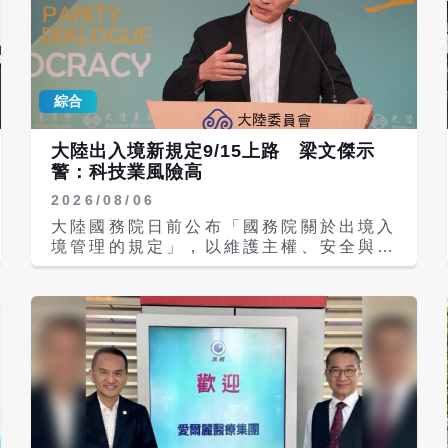
綜合
大陸出入境新規定9/15上路 梁文傑示
警：科技業風險高
2026/08/06
大陸國務院日前公布「國務院關於出境入
境管理的規定」，以維護主權、安全與發
展利益為由，收緊入出境邊境防控。大陸
官方定調，新規旨在「規範出境入境管
理、保障合法權益、維護國家主權、安
全、發展利益」，將於9月15日起正式施
行。對此，陸委會今（6）日示警，不論
台商或是台籍幹部，或者是在大陸投資的
科技業者等，可能違反出口管制或技術出
口規定。 陸委會今日下午舉行例行記者
會，由副主委兼發言人梁文傑親自主持，
媒體關注大陸國務院關於出境入境管理的