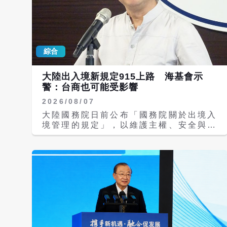
綜合
大陸出入境新規定915上路 海基會示
警：台商也可能受影響
2026/08/07
大陸國務院日前公布「國務院關於出境入
境管理的規定」，以維護主權、安全與發
展利益為由，收緊入出境邊境防控。大陸
官方定調，新規旨在「規範出境入境管
理、保障合法權益、維護國家主權、安
全、發展利益」，將於9月15日起正式施
行。對此，海基會今（7）日警告，中國
大陸的兩岸態度是認為台灣也屬於中國一
部分，台商也可能列為法律規範內容而遭
限制出境。 海基會今日下午舉行例行記
者會，由秘書長羅文嘉主持，羅文嘉表
示，9月15日實施的「關於出境入境管理