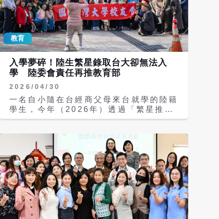
日在政論節目中直言，中聯油脂與當年的
頂新地溝油事件相比，本質上更為惡劣，
「頂新跟現在中聯，兩者最大的不同在
教育
哪？頂新是台商，台商要往死裡打！」當
年抹黑馬英九收頂新錢的人，後來在法律
上都被告到賠錢。 董智森痛批，頂新當
入學夢碎！陸生繁星錄取台大卻無法入
年是用越南的油，大家覺得不乾淨；但現
學 陸委會責任再推教育部
在中聯的狀況是「致癌物超標4倍」，危
2026/04/30
險程度完全不同。如今政府的處理方式之
所以扭扭捏捏、甚至一度蓋牌，差別就在
一名自小隨在台經商父母來台就學的陸籍
於政治顏色與頂新的台商背景。 董智森
學生，今年（2026年）透過「繁星推
直言，現在是因為毒油嚴重到會實質衝擊
薦」錄取台大，卻因年滿18歲後不具備
綠營選情，食藥署頂不住壓力才被迫擠牙
隨親居留資格，導致入學之路封死。教育
膏式地公布名單。 輿論炸鍋政策急轉
部今天（30日）稱，現行法規就是沒空
彎 衛福部：中聯未釐清前不得復工 回
間；陸委會副主委梁文傑則再指向教育
顧這起風暴，食藥署在第一時間只要求下
部，稱陸生若仍希望來台，可另循教育部
架「第一層油品」，其餘下游產品與加工
途徑申請「學生簽證」，或以「研修生」
食品一律不用下架，更拒絕公布流向廠
等合法身分辦理，但也直言政府不會因單
商，引發全民憤怒。在召開專家會議後，
一個案破例。 該名陸生的父親以「投資
衛福部昨晚防線全面潰敗，宣布實施擴大
經營管理」身分來台，學生則自小學二年
預防性下架。 衛福部長石崇良解釋，本
級起，以隨行子女身分在台接受教育。如
次中聯油脂驗出的苯駢芘最高達8ppb，
今雖已憑優異成績錄取台灣大學，卻因