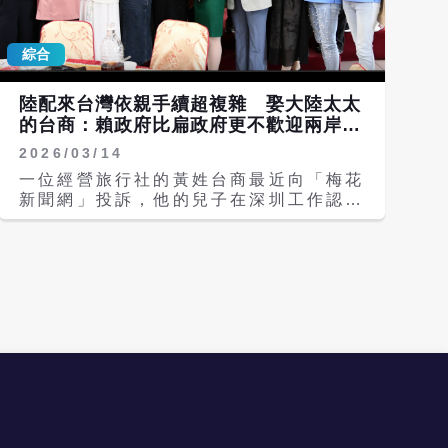
超出國家安全標準（2ppb）的4倍。依
《兩岸人民關係條例》對大陸投資人士隨
照2017年專家會議訂定的處理原則進行
行子女的暫時居留資格設有限制，在滿
合理推算，因此將門檻訂為「使用受影響
綜合
18歲後不再符合「未成年子女」要件，
大豆沙拉油含量20%以上的加工製品」
導致無法繼續留台完成升學。 梁文傑下
皆須預防性下架，待檢驗合格後才能重新
午在例行記者會說明，當年開放大陸企業
陸配來台灣依親手續超複雜 娶大陸太太
上架。 此外，針對中聯油脂早在4月疑似
來台投資時，允許其未成年子女同行，是
的台商：賴政府比扁政府更不歡迎兩岸通
就接獲下游客戶通報、卻拖到6月底才向
基於人道與家庭團聚考量，避免親子分
婚
中央通報，涉嫌隱匿疫情長達兩個月。石
2026/03/14
離。但這項制度本來就綁定「未成年子
崇良表示，本週食藥署將與台中市衛生
女」身分，一旦當事人達到18歲法定成
一位經營旅行社的黃姓台商最近向「梅花
局、檢調單位進行實地勘查，在製程、原
年年齡，原本的居留依據就會消失，相關
新聞網」投訴，他的兒子在深圳工作認識
料檢驗等環節未完全釐清改善前，「中聯
規定在法律上並沒有模糊空間。 至於該
一位大陸女子，兩人最近結婚，想回台灣
油脂全面停工，沒有改善不得復工」。
生是否仍能透過其他方式留台升學，梁文
補辦婚宴，沒想到移民署依親申請的複雜
目前地方政府已展開強力自救，其中，台
傑將問題指向教育部。他表示，陸委會處
程度比他30多年前娶大陸太太時不知多
中市食安處針對夜市、賣場等通路持續追
理的是隨親居留資格，而大學就讀資格與
出多少倍；「感覺上，賴政府就是不要陸
蹤問題油脂，截至目前已累計查核283
可否取得學生身分，屬於教育部權責範
配來台灣」，黃姓台商說。 由兩岸關係
家，總計回收超過1.5萬公斤（15公噸）
圍；若該生要繼續尋求來台就學，或可透
欠佳及大陸經濟發達，大陸籍配偶來台居
油脂，全力圍堵毒油繼續流入市民口中；
過教育部改走「學生簽證」、研修生等其
留、定居人數也大幅減少，據陸委會統
而雲林縣的部分，雲林縣衛生局目前連日
他合法途徑。 不過梁文傑也補充，類似
計，2024年核准陸配「依親居留」人數
查核54家，下架數量423件。
陳情並非第一次出現，過去幾年陸委會均
7123人，年減29.15%；核准陸配來台
採相同處理標準，不能因為個別案例而打
「定居」人數3193人，年減10.69%。
開特例。他強調，若社會認為這類處境應
黃姓台商往來兩岸經常多年，也娶了大陸
被處理，應從制度面整體檢討，而不是靠
太太，以前，即使在陳水扁執政年代，要