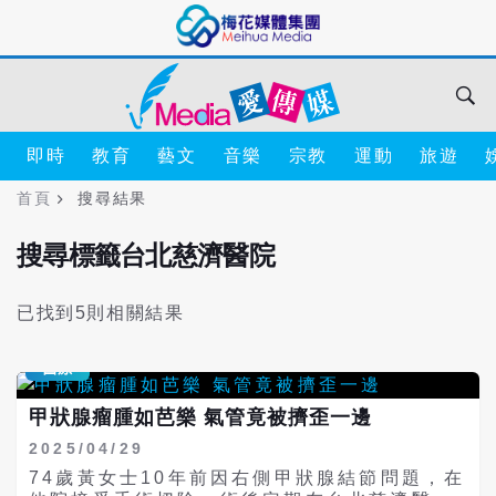
即時
教育
藝文
音樂
宗教
運動
旅遊
首頁
搜尋結果
搜尋標籤台北慈濟醫院
已找到5則相關結果
醫療
甲狀腺瘤腫如芭樂 氣管竟被擠歪一邊
2025/04/29
74歲黃女士10年前因右側甲狀腺結節問題，在