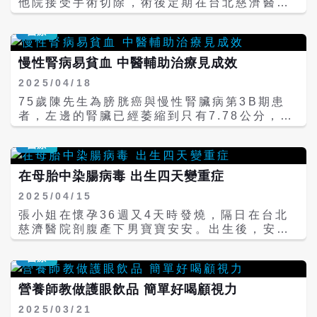
他院接受手術切除，術後定期在台北慈濟醫院
追蹤左側甲狀腺結節，並持續服用甲狀腺素控
制。三年前她發現左側結節逐漸增大，但切片
醫療
數次均屬良性，在未影響生活的情況下，黃女
士選擇持續觀察。然而，近期她因吞嚥困難、
慢性腎病易貧血 中醫輔助治療見成效
摸到頸部腫脹，被新陳代謝科轉至一般外科評
2025/04/18
估手術必要性，因結節已經侵犯胸腔，再轉至
胸腔外科洪嘉聰醫師門診。電腦斷層檢查發
75歲陳先生為膀胱癌與慢性腎臟病第3B期患
現，黃女士的氣管已經被13公分大的結節壓迫
者，左邊的腎臟已經萎縮到只有7.78公分，腎
偏移至右側，雖然呼吸未受影響，但她決定接
臟功能下降。前陣子因為手腳冰冷、疲倦、容
受手術。洪嘉聰醫師沿著黃女士10年前手術留
易喘，檢查發現血紅素只有8.4 g/dl，診斷為
醫療
下約7公分的頸部傷口切開，將芭樂般大的結
腎性貧血，西醫每月予以紅血球生成素
節和甲狀腺一併摘除。 甲狀腺位於頸部正中
（EPO，又稱為造血針）注射治療。日前，陳
在母胎中染腸病毒 出生四天變重症
央，靠近喉部和氣管兩側，分左右兩葉，主要
先生因慢性腎臟病與貧血問題來到台北慈濟醫
2025/04/15
功能是分泌甲狀腺素，調控人體的新陳代謝、
院中醫部呂秉勳醫師的診間，在既有西醫治療
體溫維持及能量消耗，對人體運作至關重要。
下，搭配服用清熱消炎與補血涼血的中藥七個
張小姐在懷孕36週又4天時發燒，隔日在台北
洪嘉聰醫師指出，據國外統計，甲狀腺結節的
月後，陳先生的血紅素提升至12g/dl，貧血的
慈濟醫院剖腹產下男寶寶安安。出生後，安安
盛行率約為4%，女性發病率高於男性四倍，但
情況大幅改善，腎臟功能也跟著提升至3A期，
的狀況良好，但第四天卻在嬰兒室發生兩次唇
儘管大部分結節屬於良性，仍有5%的機率會發
不需要再注射紅血球生成素，生活品質獲得改
色發紺，刺激恢復後，活力依舊正常。兒科醫
醫療
展成癌症。臨床上長至胸腔的甲狀腺結節並不
善。 腎臟有產生紅血球生成素的功能，可以刺
護團隊排除了先天性心臟病，抽血檢查卻發現
常見，許多患者也未有明顯症狀，通常只有當
激骨髓產生紅血球，若腎臟功能變差，不但會
白血球和血小板低下，肝功能異常，且隨後出
營養師教做護眼飲品 簡單好喝顧視力
結節壓迫氣管、食道、喉返神經或其他重要結
影響紅血球生成，也會因體內尿毒素升高造成
現發燒及活力下降，在高度懷疑周產期感染的
2025/03/21
構影響呼吸、吞嚥甚至聲音沙啞等狀況，才需
身體發炎，進一步影響肝臟在鐵調素的形成，
情況下，安排血液培養、腰椎穿刺及核酸檢