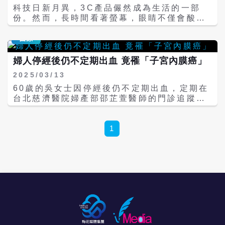
要進行手術切除。 在診斷上，醫師會以超音波
不利腸胃道對鐵的吸收與釋放。根據國外研究
測。經通報疾管署後，最後確診為新生兒伊科
科技日新月異，3C產品儼然成為生活的一部
檢查確認結節數量，必要時也會以切片穿刺評
統計，慢性腎臟病到第三期約有四成病人有貧
11型腸病毒感染併發重症，並轉入兒童加護病
份。然而，長時間看著螢幕，眼睛不僅會酸澀
估其為良性或惡性，也可透過電腦斷層確定甲
血情況，第四期腎臟病有六成，第五期則是七
房治療。住院期間，安安除了反覆發紺、黃
疲勞，也會導致視力的惡化，對於還在發育的
狀腺結節是否侵犯胸腔。洪嘉聰醫師說明，此
成，而進入洗腎後的貧血患者則高達八至九
疸、皮膚斑駁及發燒外，還出現敗血症、瀰漫
孩童更有顯著影響。因此，如何在日常飲食
醫療
類手術大部分是一般外科操刀，但若侵犯到胸
成。 貧血常見的症狀有頭暈、疲倦、臉色泛
性血管內血液凝固障礙以及肝功能異常、心肌
中，讓孩子補足對視力有益的營養食品，是每
腔，即會轉由對胸腔構造較了解的胸腔外科醫
白、易喘、心跳加速，呂秉勳醫師指出，男性
炎等併發症。兒科部吳秉昇醫師與兒科團隊共
個家長都關心的議題。台北慈濟醫院張瑋琳營
婦人停經後仍不定期出血 竟罹「子宮內膜癌」
師進行。一般來說，會在喉部下方劃一橫的袖
正常的血紅素為13 g/dl以上，女性則是12
同治療，及早給予免疫球蛋白和支持性療法穩
養師說明，人體若缺乏特定營養素如-胡蘿蔔
2025/03/13
狀切口，逐步分離頸部結節，將甲狀腺血管結
g/dl以上，研究發現，貧血指數下降1 g/dl，
定病情，一週後，安安平安出院。 腸病毒是許
素、維生素A、葉黃素、玉米黃素及Omega-3
紮，最後將長至胸腔的結節掏出；而部分甲狀
死亡率就上升5%，因此腎友必須格外注意。
多家長聞之色變的常見傳染病之一，病毒分類
脂肪酸，就會間接影響眼睛健康、造成視力惡
60歲的吳女士因停經後仍不定期出血，定期在
腺結節因生長位置特殊或體積龐大，會採用正
腎性貧血的西醫治療包括直接促使人體造血的
多達數十種，每年流行的病毒株都有不同，好
化。因此，張瑋琳營養師特別介紹四款護眼食
台北慈濟醫院婦產部邵芷萱醫師的門診追蹤檢
中胸骨切開術，以確保完整切除及避免術中出
紅血球生成素注射和輸血兩部分，但介入時機
發於夏秋之際。典型症狀為皰疹性咽峽炎及手
物，並分享護眼飲品食譜，讓孩子護眼沒煩
查。在某次回診中，邵醫師透過超音波檢查發
血風險。 甲狀腺在人體的功能相當重要，倘若
需視病人的血紅素及病況判定，且藥物較少針
足口病。大部分的腸病毒感染為輕症，會引起
惱。 圖：選對天然蔬果對護眼有著令人驚艷的
現了吳女士的子宮內膜厚度異常增生，遂決定
摘除，必須終身服用甲狀腺素維持人體所需之
對腎臟發炎予以調控；然而中醫有多種抑制發
重症甚至致死的包括腸病毒A71及D68型嚴重
功效／台北慈濟醫院提供 眼睛是靈魂之窗，由
替她進行「子宮內膜搔刮術」，做進一步採
1
新陳代謝，但甲狀腺結節發生原因尚無確切說
炎的用藥，可以就病人狀況予以清熱、消炎、
感染，以及嚴重的新生兒腸病毒感染。 吳秉昇
角膜、虹膜、視網膜及水晶體等組織構成，複
樣。邵醫師於術中發現吳女士的子宮中有一塊
法。洪嘉聰醫師提醒，民眾平時可以自行觸摸
補血，若能中西合療，就能提升治療成效。 呂
醫師指出，通常會感染新生兒的腸病毒為伊科
雜且精密，需要均衡的營養才能維持健康狀
肉瘤，若不及時處理，很有可能病變為「子宮
頸部檢查，若發現腫塊，應儘早就醫評估，透
秉勳醫師說明，若是一般貧血，中醫會開立補
病毒和克沙奇B型病毒兩大類，傳染途徑包括
態。張瑋琳營養師列舉四種對視力保護有益的
內膜癌」。因此，雙方討論後，決定以摘除子
過影像學檢查確認腫塊特性，及早診治，避免
血健脾胃等湯藥，如四物湯、四君子湯等，而
生產前感染、周產期感染以及產後感染三種。
食物： 1.深色蔬菜或深紅色蔬菜：前者能過濾
宮的方式以根除病灶。術後吳女士不再受異常
腫瘤增大壓迫呼吸道、食道或神經，影響生活
腎臟病患則會在這個基礎上加強腎臟修復、清
一般而言，媽媽在生產前感染，病毒會隨著血
藍光，減緩視網膜受到傷害，有助於預防黃斑
出血困擾，生活品質大幅提升。 根據衛福部國
功能。 名醫會客室／安樂死是提升台灣死亡品
除尿毒素的用藥，如黃連、大黃、具有清熱消
液經胎盤進入胎兒體內，感染兩週後，母體產
部病變與白內障，後者則可保護眼睛健康及夜
健署最新資料顯示，女性癌症「子宮體癌」發
質與人權的重要指標 沒症狀就停藥？ 小心加
炎之療效，生地黃、丹參則可補血涼血消炎，
生的腸病毒抗體亦會進入胎兒體內產生保護
間視力。舉凡菠菜、花椰菜、胡蘿蔔、紅甜椒
生人數擠下胰臟癌，成為「國人前十大癌症排
重氣喘惡化 中醫針藥降低化放療副作用 改善
另外人參、當歸、黃耆則有研究證實可以刺激
力；但若是母親感染兩週內就出生的寶寶體內
等皆含有豐富的葉黃素、玉米黃素及-胡蘿蔔素
行」中第十名。「子宮體癌」又細分為「惡性
「口乾」、「麻木」、「僵硬」 嬰幼兒不會說
骨髓造血，若能持續治療，大多病人能延長造
就只有腸病毒而無抗體，會很快發病且病情嚴
(是維生素A的前驅物)，建議每日至少烹煮約半
子宮肉瘤」及「子宮內膜癌」，而其中「子宮