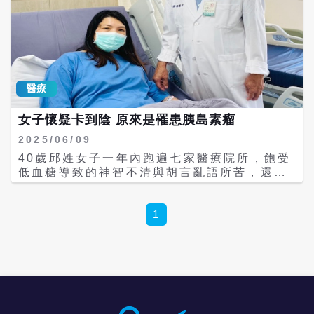
方式傷口僅約1公分，能有效減少病人術後疼
痛與恢復時間。為了讓離島民眾也能享受同等
醫療福祉，醫學會特別安排此公益課程，讓有
志於精進的脊椎專科醫師免費參與。 醫學會自
成立以來，已於全台舉辦多場脊椎模型及大體
模擬手術訓練，逐步形成「環台」的推廣版
醫療
圖。謝榮豪指出，模型手術不受場地與器材限
制，只需導航設備，即可在一般會議室進行，
女子懷疑卡到陰 原來是罹患胰島素瘤
便利性高，能廣泛舉辦。過去，北中南東各地
醫師均可就近參訓，如今首度跨海登場，象徵
2025/06/09
醫療資源共享不因海洋而受阻。 曾服務於三軍
40歲邱姓女子一年內跑遍七家醫療院所，飽受
總醫院澎湖分院的現任台中國軍總醫院神經外
低血糖導致的神智不清與胡言亂語所苦，還懷
科主任許師偉醫師說，過去離島醫師常受限於
疑自己「卡到陰」（中邪）。直到近期經轉診
研習機會，如今，脊椎內視鏡技術能直接在澎
檢查，才確診為罕見的胰島素瘤。邱女於今年
湖推廣，讓病人不必奔波，醫師也能精進，對
五月底接受微創手術，成功切除腫瘤，術後恢
1
居民而言是一大福音。 三軍總醫院澎湖分院骨
復狀況良好。 邱女表示，最初只是每天早上感
科彭友利醫師分享，此次課程讓他補足脊椎知
到昏沉難起，誤以為是睡眠不足，未料症狀逐
識不足，並熟悉微創內視鏡的應用，未來盼能
漸加劇，空腹時竟會神智模糊、語無倫次，甚
運用所學，讓離島病人不必為小手術遠赴台
至發作後完全不記得當時情況。一次次看到丈
灣。三軍總醫院澎湖分院骨科曾彙升醫師感謝
夫與孩子用手機記錄她的異常舉動，讓她感到
醫學會舉辦公益模擬手術工作坊，肯定必能縮
挫敗，陷入自責與憂鬱情緒。 她回憶，曾懷疑
短澎湖與都會醫療落差，提升在地醫師能力，
自己罹患不治之症，甚至因誤診而服用抗癲癇