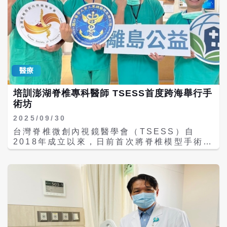
醫療
培訓澎湖脊椎專科醫師 TSESS首度跨海舉行手
術坊
2025/09/30
台灣脊椎微創內視鏡醫學會（TSESS）自
2018年成立以來，日前首次將脊椎模型手術訓
練工作坊移師離島舉辦。該醫學會現任理事長
暨高雄博田國際醫院院長謝榮豪醫師，率領團
隊於澎湖三軍總醫院，舉辦「神經外科脊椎微
創內視鏡澎湖擬真模擬手術工作坊」，為離島
脊椎專科醫師提供模擬手術培訓。 謝榮豪表
示，脊椎微創內視鏡手術屬於高門檻、高學習
曲線的專業技術，需要長時間密集訓練與正確
引導才能熟練。不同於傳統大傷口手術，微創