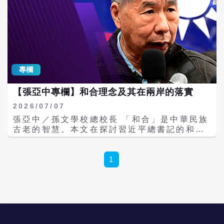
專欄
【張亞中專欄】和合理念及其在兩岸的落實
2026/07/07
張亞中／孫文學校總校長 「和合」是中華民族
古老的智慧。本文在探討習近平總書記的和合
理念，以及回顧孫中山先生的和合精神，並期
待兩岸能以「和合」化解分歧，以合作創造共
同利益，以文化深化共同認同，推進兩岸融
1
合，共同為民族振興、國家富強與人民幸福做
岀貢獻。 「和合」是中華民族的古老智慧 近
年來，「和合」已逐漸成為大陸政治、文化與
外交論述中的重要關鍵詞。習近平總書記多次
在國內外重要場合引用「和而不同」「和合共
生」「和衷共濟」等中華文化經典，並將其作