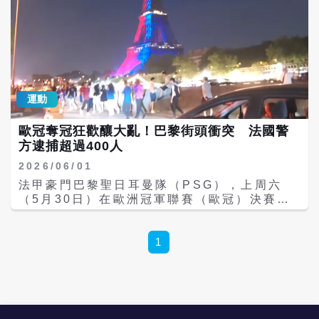
運動
歐冠奪冠狂歡釀大亂！巴黎街頭衝突 法國警
方逮捕超過400人
2026/06/01
法甲豪門巴黎聖日耳曼隊（PSG），上周六
（5月30日）在歐洲冠軍聯賽（歐冠）決賽
中，以互射12碼擊敗英超勁旅阿森納
（Arsenal），成功完成二連霸，卻因球迷慶
祝活動嚴重失控，在巴黎街頭引發大規模暴動
1
衝突，警方已逮捕超過400人。 Hundreds
arrested in France after wild
Champions League celebrations
https://t.co/alAUN6N7tS BBC News
(World) (@BBCWorld) May 31, 2026 綜