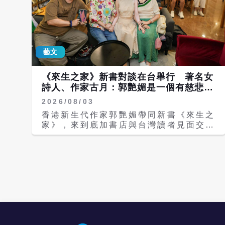
藝文
《來生之家》新書對談在台舉行 著名女
詩人、作家古月：郭艷媚是一個有慈悲心
懷的女孩
2026/08/03
香港新生代作家郭艷媚帶同新書《來生之
家》，來到底加書店與台灣讀者見面交
流，場面感人溫馨。活動以「全世界的水
都會相逢」為主題，郭艷媚引用李小龍的
人生哲學「Be Water，My Friend
!」，希望大家像水一樣流動，坦言深信
有水流動之處就會有生機，寄語讀者無論
世界怎麼變化，記得成為「最好的你自
己」。 見面會圍繞6大範疇展開深度對
談，郭艷媚以「全世界的水都會相逢」為
主題，與著名小說家、散文家、詩人吳鈞