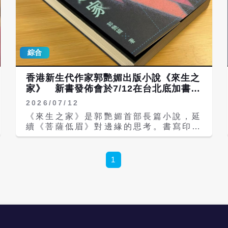
綜合
香港新生代作家郭艷媚出版小說《來生之
家》 新書發佈會於7/12在台北底加書店
舉行
2026/07/12
《來生之家》是郭艷媚首部長篇小說，延
續《菩薩低眉》對邊緣的思考。書寫印尼
的傭工、孟加拉的偷渡客在港生存困境，
在異國他鄉的香港，因為靈魂的契合展開
的愛情故事。這部歷時八載、數易其稿的
1
匠心之作，不僅是作者對邊緣群體生存境
遇的深情注視，更是對香港城市記憶的一
次由下而上的深度重構。 在巴威颱風剛
過的台北，現場聚集書迷聆聽，以「全世
界的水都會相逢」為主題，邀請著名作家
吳鈞堯和新生代作家曹馭博，進行新書對