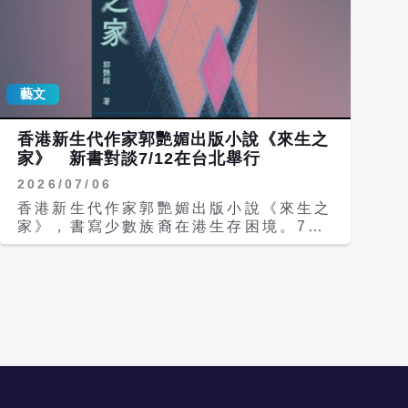
藝文
香港新生代作家郭艷媚出版小說《來生之
家》 新書對談7/12在台北舉行
2026/07/06
香港新生代作家郭艷媚出版小說《來生之
家》，書寫少數族裔在港生存困境。7月
12日作者將會帶同新書來到底加書店，
與台灣讀者見面交流。活動以「全世界的
水都會相逢」為主題，邀請著名作家吳鈞
堯和新生代作家曹馭博，進行新書對談。
免費全免歡迎參與。 《來生之家》是郭
艷媚首部長篇小說，延續《菩薩低眉》對
邊緣的思考。醞釀長達8年經歷3個版
本。小說書寫印尼的傭工、孟加拉的偷渡
客。來到異國他鄉香港，因為靈魂的契合