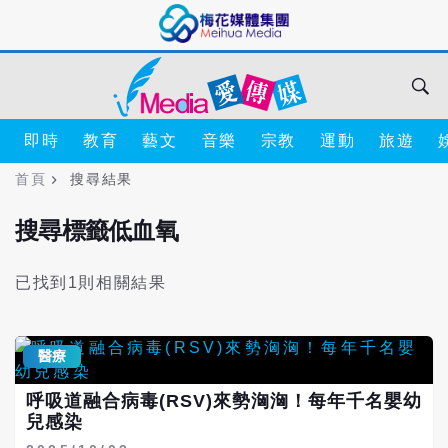
即時
教育
藝文
音樂
宗教
運動
旅遊
首頁
搜尋結果
搜尋標籤低血氧
已找到1則相關結果
醫療
呼吸道融合病毒(RSV)來勢洶洶！每年千名嬰幼
兒感染