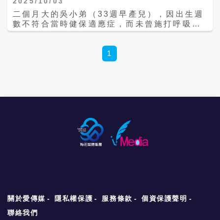
2025/10/03
二個月大的吳小弟（33週早產兒），因出生週
數不符合當時健保適應症，而未曾施打呼吸道
融合病毒(RSV)單株抗體。入院前2天出現咳
嗽有痰、流鼻水，並在入院當天發燒，經奇美
醫院急診收治住院，胸部X光顯示雙側上肺瀰
1
漫狀浸潤，核酸檢驗顯示為呼吸道融合病毒
(RSV)感染。吳小弟的3歲姐姐先前也有發
燒、咳嗽症狀，推測為主要傳染源。 原本吳小
弟在未接受抗生素治療下已退燒，但第3天再
度發燒並出現呼吸衰竭與低血氧，情況危急，
醫療團隊緊急將吳小弟送入加護病房並插管治
療。進一步檢查發現，胸部X光顯示右上肺葉
肺炎，從痰液樣本中培養出肺炎鏈球菌，為呼
吸道融合病毒(RSV)感染併發細菌感染。經給
予適當抗生素治療後，吳小弟在插管後第8天
順利拔管，並於入院第17天完成抗生素療程後
康復出院。 四個月的鄭小妹（36週早產
兒），入院前4天曾有發燒，之後陸續出現咳
嗽、流鼻水等呼吸道症狀。由於鄭小妹的兩歲
關於愛傳媒
隱私權保護
服務條款
個資保護聲明
姐姐有類似症狀，加上白天在托嬰中心，很可
能因此接觸到病原。入院當天出現呼吸喘伴隨
聯絡我們