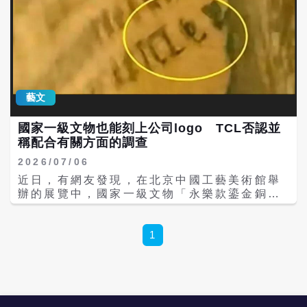
藝文
國家一級文物也能刻上公司logo TCL否認並
稱配合有關方面的調查
2026/07/06
近日，有網友發現，在北京中國工藝美術館舉
辦的展覽中，國家一級文物「永樂款鎏金銅觀
音菩薩像」上出現電視機大廠TCL的廣告字
樣，引起《北京日報》、《南方都市報》等主
流媒體的報導。TCL回應媒體詢問時表示，經
1
全面排查，從未授權或參與在該文物展陳中放
置任何品牌標識；並將積極全力配合相關文物
展出方和主管單位對此事件的調查，推動問題
儘快查清。 去年，南京博物館才爆發駭人聽聞
的文物盜賣案，今年2月，江蘇省聯合調查組