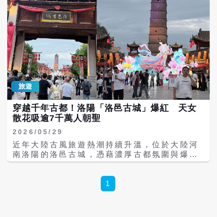
方公尺，被外界稱為「拖拉機城」。園區除了
入牡丹瓷生產基地，參觀裝飾藝術間、捏花工
偃師二里頭村附近發現大型古代聚落遺址後，
擁有大型生產基地，也保留大量蘇聯式工業建
坊與雕塑工坊，近距離觀察從瓷土塑形、花瓣
經過超過一甲子的持續挖掘，大量宮殿、墓
築群與歷史廠房，也是首批大陸國家級工業旅
製作到高溫燒製的完整流程。工匠們細膩純熟
葬、青銅作坊與祭祀遺跡陸續出土，也讓夏朝
遊示範點。 1955年動工、1959年正式投產的
的手工技藝，也讓不少媒體人大讚「非常震
研究逐漸從「神話傳說」走向具體歷史。 如
第一拖拉機製造廠。如今，超過70年過去，
撼」。 其中最受歡迎的，則是研學基地的DIY
今，二里頭夏都遺址博物館不只是熱門文化景
「東方紅」品牌依舊是大陸農機產業的重要代
體驗活動。在工藝師指導下，兩岸媒體記者親
點，更成為外界認識「最早中國」的重要入
表。根據「中國一拖」公布資料，2025年共銷
手嘗試製作牡丹瓷作品，從捏塑花瓣到組裝成
口。從青銅文明、王朝制度到禮樂文化，這座
售拖拉機6.37萬台，其中出口量年增41%，產
型，每一步都考驗耐心與細節掌握，也讓大家
距今近4000年的古都遺址，也持續向世人訴說
品已銷往全球多個國家與地區。 「中國一拖」
更深刻體會傳統工藝背後的匠人精神。 目前，
中華文明如何一步步走向早期國家形態的歷史
旅遊
大型輪式拖拉機總裝線，平均每3分鐘就能出
洛陽牡丹瓷博物館已列為大陸國家三級博物館
進程。
產一台大型拖拉機，年產能更高達4.5萬台，
（非國有），而牡丹瓷作品也多次作為「國
穿越千年古都！洛陽「洛邑古城」爆紅 天女
被不少網友形容是「大鐵牛生產基地」。該生
禮」亮相重要外交場合，成為洛陽代表性的文
散花吸逾7千萬人朝聖
產線導入大量智慧化設備，包括機器人噴塗、
化名片之一。 近年河南積極推動文化創新與非
自動清洗、智能扭力控制、機械手臂與在線檢
遺產業發展，洛陽牡丹瓷也被視為傳統工藝轉
2026/05/29
測系統，同時搭配AGV自動導引車與空中物流
型的重要案例。透過文化IP、文創商品與觀光
近年大陸古風旅遊熱潮持續升溫，位於大陸河
吊掛系統，大幅提升物料周轉效率與生產速
體驗結合，不僅成功帶動地方文旅經濟，也讓
南洛陽的洛邑古城，憑藉濃厚古都氛圍與爆紅
度。 更特別的是，傳統拖拉機生產線多採固定
傳統陶瓷工藝重新走入年輕世代視野。
「天女散花」演出，迅速成為新一代現象級文
式「剛性製造」，不同型號切換時往往需要停
旅景點。這座融合漢服文化、歷史古蹟與沉浸
線調整；但「中國一拖」透過MES製造執行系
式演藝的古城，不僅被譽為洛陽最具代表性的
1
統、ERP企業資源系統與PLM產品生命週期管
城市名片，更成為「行走河南、讀懂中國」的
理平台，已實現「柔性混線生產」，可同時組
重要文化窗口。 洛邑古城位於河南省洛陽市老
裝不同馬力與不同型號拖拉機，更符合現代農
城區，整體規劃面積達1412畝，範圍東至新
業多元需求。 而「中國一拖」的發展，其實也