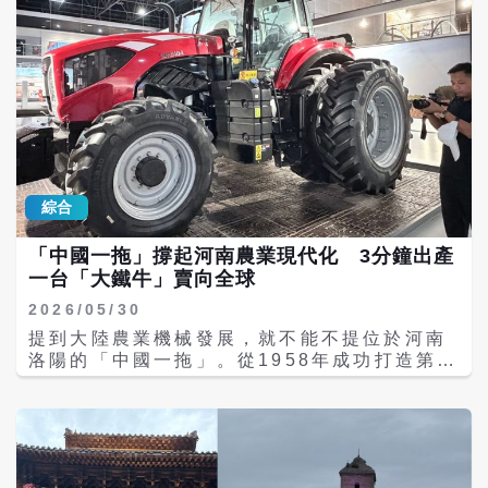
別走進洛陽李學武牡丹瓷，深入了解這項融合
熟的青銅鑄造技術，也象徵中華文明正式邁入
非遺技藝與現代美學的文化創新產業。 採訪團
青銅時代。 此外，包括中國目前已知最早的青
首先參觀「國瓷軒」國禮展廳，一件件以牡丹
銅鼎，以及鑲嵌數百片綠松石的獸面紋銅牌
為主題創作的瓷藝作品陳列其中，從花瓣層
飾，也都顯示當時已發展出高度成熟的禮制文
次、葉片紋理到整體色澤，都展現極高工藝水
化與工藝技術。 二里頭遺址的重要性，不只是
準。紅玉般的花瓣、金色花蕊與翠綠葉片，在
出土大量珍貴文物，更在於它完整展現了中國
瓷器上立體綻放，讓不少兩岸媒體記者驚呼連
早期王朝的雛形。遺址內發現中國最早的城市
連，紛紛拿起手機拍照紀錄。 洛陽牡丹瓷是以
主幹道網絡、最早的大型宮城建築群，以及最
唐代白瓷工藝為基礎，透過雕刻、鏤空、捏花
早的國家級鑄銅作坊，城市規劃已具備明確功
綜合
等技法，將牡丹花立體化呈現在瓷器之上，被
能分區與秩序概念。這種「宮城居中、道路分
外界譽為「開在瓷上的牡丹」。而這項工藝背
明」的布局，也成為後世中國古代都城規劃的
「中國一拖」撐起河南農業現代化 3分鐘出產
後的重要推手，正是牡丹瓷創始人、唐白瓷非
重要源頭。 學者認為，二里頭文化最大的歷史
一台「大鐵牛」賣向全球
遺傳承人李學武。 李學武兄妹兩人出身陶瓷世
意義，在於它象徵中華文明從過去分散的部落
家，自幼受到家族陶藝文化薰陶。2007年，李
聯盟，逐步進入具有中央王權的「一體化王朝
2026/05/30
學武在賞牡丹時萌生靈感，希望能讓花期短暫
國家」。 值得注意的是，二里頭遺址也是中國
提到大陸農業機械發展，就不能不提位於河南
的牡丹「永遠盛開」，因此開始嘗試將洛陽牡
「夏商周斷代工程」的重要核心。透過碳十四
洛陽的「中國一拖」。從1958年成功打造第一
丹與唐白瓷工藝結合。 經過多年反覆試驗與燒
測年、考古學、歷史文獻與天文推算等多學科
台拖拉機「東方紅54」開始，「中國一拖」不
製，2009年世界上第一朵「永不凋謝的牡丹
研究，大陸學界目前將夏朝年代大致界定於西
只改變了大陸農業生產方式，也見證河南從傳
瓷」正式誕生。作品不僅保留唐白瓷溫潤細膩
元前2070年至前1600年間，而二里頭文化正
統農業大省邁向農業現代化的重要歷程。 「中
的質感，更透過立體浮雕技法，呈現牡丹層層
是確認夏代存在的重要考古依據之一。 長期以
國一拖」隸屬於大陸國機集團，總部位於河南
堆疊的花型與神韻，讓「花」與「瓷」相互融
來，西方部分學界曾對夏朝是否真實存在抱持
省洛陽市澗西區建設路，占地面積約645萬平
合，形成獨特東方美學。 隨後，兩岸記者也深
懷疑態度，但自1959年大陸考古學家徐旭生在