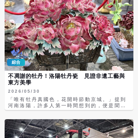
家」的重要轉折點。2018年，中國「中華文明
探源工程」更明確指出，以二里頭遺址為代表
的二里頭文化，是中華文明總進程的重要核心
與引領者，也開啟了夏、商、周三代文明序
幕。 為進一步展示考古成果，中國大陸官方將
「二里頭夏都遺址博物館」列為「十三五」重
大文化工程，博物館2017年動工、2019年正
式開館，目前已成為大陸國家一級博物館與國
家AAAA級景區。 博物館坐落於河南洛陽偃師
區，直接依托距今約3750年至3520年的二里
綜合
頭遺址而建。建築外觀猶如一把鑲嵌綠松石的
「鑰匙」，象徵開啟夏朝文明之門。館內透過
不凋謝的牡丹！洛陽牡丹瓷 見證非遺工藝與
「第一王朝」、「赫赫夏都」等常設展，系統
東方美學
介紹二里頭遺址超過60年的考古發掘成果。
其中，最受矚目的，莫過於被稱為「中華第一
2026/05/30
龍」的綠松石龍形器。這件文物長約64.5公
「唯有牡丹真國色，花開時節動京城。」提到
分，由超過2000片綠松石拼接而成，龍身蜿蜒
河南洛陽，許多人第一時間想到的，便是聞名
流暢，展現極高工藝水準。考古學界普遍認
華人世界的牡丹花。而近年洛陽更透過結合陶
為，這是目前中國最早、最完整的龍形圖騰之
瓷工藝與傳統文化，打造出獨具特色的「牡丹
一，也代表「龍文化」早在3700多年前便已成
瓷」，讓盛開僅20多天的牡丹，以另一種形式
形。 另一件備受關注的，則是被稱為「華夏第
「四季綻放」。 5月29日，「相約中原・豫見
一爵」的乳釘紋青銅爵。這件青酒器被認為是
精彩」2026年海峽兩岸記者聯合採訪活動，特
中國最早的青銅容器之一，證明當時已掌握成