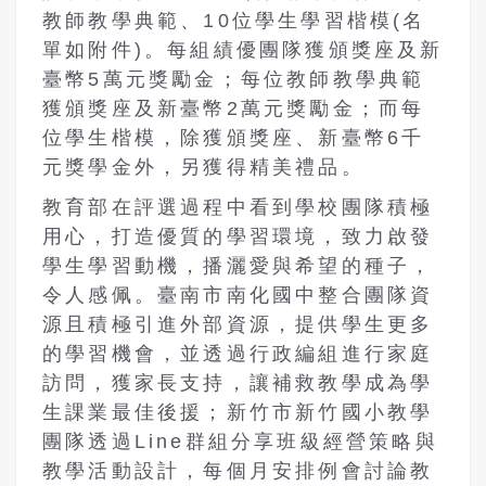
教師教學典範、
10
位學生學習楷模
(
名
單如附件
)
。每組績優團隊獲頒獎座及新
臺幣
5
萬元獎勵金；每位教師教學典範
獲頒獎座及新臺幣
2
萬元獎勵金；而每
位學生楷模，除獲頒獎座、新臺幣
6
千
元獎學金外，另獲得精美禮品。
教育部在評選過程中看到學校團隊積極
用心，打造優質的學習環境，致力啟發
學生學習動機，播灑愛與希望的種子，
令人感佩。臺南市南化國中整合團隊資
源且積極引進外部資源，提供學生更多
的學習機會，並透過行政編組進行家庭
訪問，獲家長支持，讓補救教學成為學
生課業最佳後援；新竹市新竹國小教學
團隊透過
Line
群組分享班級經營策略與
教學活動設計，每個月安排例會討論教