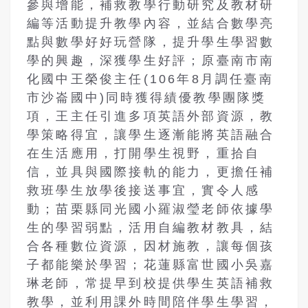
參與增能，補救教學行動研究及教材研
編等活動提升教學內容，並結合數學亮
點與數學好好玩營隊，提升學生學習數
學的興趣，深獲學生好評；原臺南市南
化國中王榮俊主任
(106
年
8
月調任臺南
市沙崙國中
)
同時獲得績優教學團隊獎
項，王主任引進多項英語外部資源，教
學策略得宜，讓學生逐漸能將英語融合
在生活應用，打開學生視野，重拾自
信，並具與國際接軌的能力，更擔任補
救班學生放學後接送事宜，實令人感
動；苗栗縣同光國小羅淑瑩老師依據學
生的學習弱點，活用自編教材教具，結
合各種數位資源，因材施教，讓每個孩
子都能樂於學習；花蓮縣富世國小吳嘉
琳老師，常提早到校提供學生英語補救
教學，並利用課外時間陪伴學生學習，