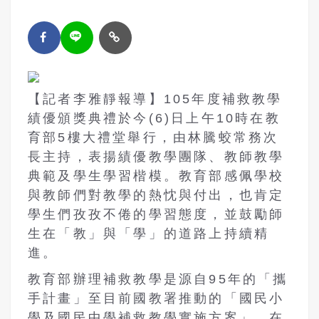
【記者李雅靜報導】
105
年度補救教學
績優頒獎典禮於今
(6)
日上午
10
時在教
育部
5
樓大禮堂舉行，由林騰蛟常務次
長主持，表揚績優教學團隊、教師教學
典範及學生學習楷模。教育部感佩學校
與教師們對教學的熱忱與付出，也肯定
學生們孜孜不倦的學習態度，並鼓勵師
生在「教」與「學」的道路上持續精
進。
教育部辦理補救教學是源自
95
年的「攜
手計畫」至目前國教署推動的「國民小
學及國民中學補救教學實施方案」，在