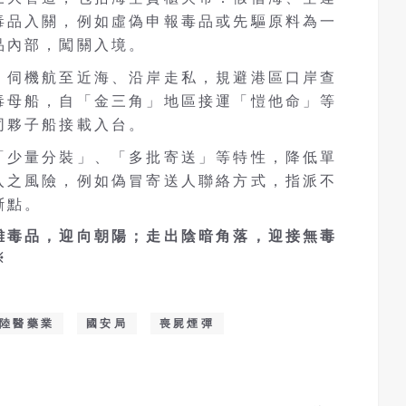
毒品入關，例如虛偽申報毒品或先驅原料為一
品內部，闖關入境。
，伺機航至近海、沿岸走私，規避港區口岸查
毒母船，自「金三角」地區接運「愷他命」等
同夥子船接載入台。
「少量分裝」、「多批寄送」等特性，降低單
入之風險，例如偽冒寄送人聯絡方式，指派不
斷點。
離毒品，迎向朝陽；走出陰暗角落，迎接無毒
※
陸醫藥業
國安局
喪屍煙彈