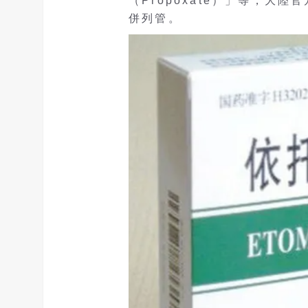
（Propoxate）」等，大
併列管。