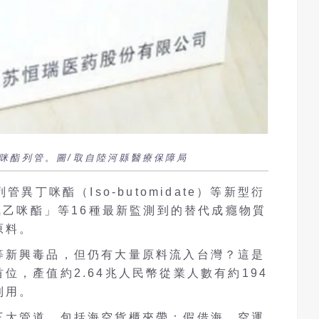
咪酯列管。圖/取自陸河縣醫療保障局
管異丁咪酯（Iso-butomidate）等新型衍
二氟乙咪酯」等16種最新監測到的替代成癮物質
原料。
等新興毒品，但仍有大量原料流入台灣？這是
位，產值約2.64兆人民幣從業人數有約194
利用。
三大管道，包括海空貨櫃夾帶：假借海、空運