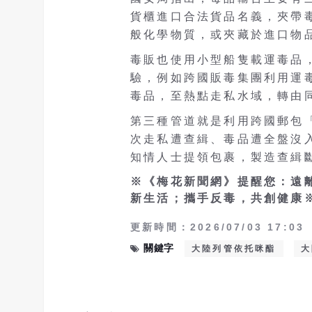
貨櫃進口合法貨品名義，夾帶
般化學物質，或夾藏於進口物
毒販也使用小型船隻載運毒品
驗，例如跨國販毒集團利用運
毒品，至熱點走私水域，轉由
第三種管道就是利用跨國郵包
次走私遭查緝、毒品遭全盤沒
知情人士提領包裹，製造查緝
※《梅花新聞網》提醒您：遠
新生活；攜手反毒，共創健康
更新時間：2026/07/03 17:03
關鍵字
大陸列管依托咪酯
大