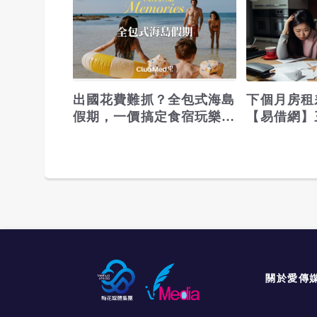
出國花費難抓？全包式海島
下個月房租
假期，一價搞定食宿玩樂，
【易借網】
省錢更省心！
之急
關於愛傳