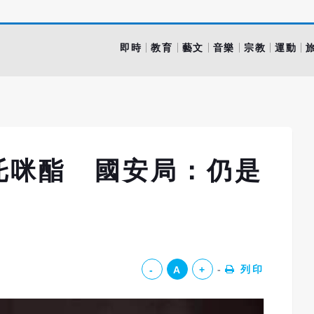
即時
教育
藝文
音樂
宗教
運動
托咪酯 國安局：仍是
列印
-
A
+