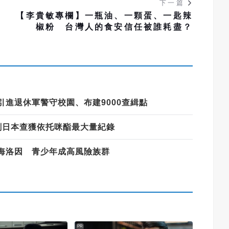
下一篇
姿
【李貴敏專欄】一瓶油、一顆蛋、一匙辣
椒粉 台灣人的食安信任被誰耗盡？
進退休軍警守校園、布建9000查緝點
創日本查獲依托咪酯最大量紀錄
海洛因 青少年成高風險族群
PR