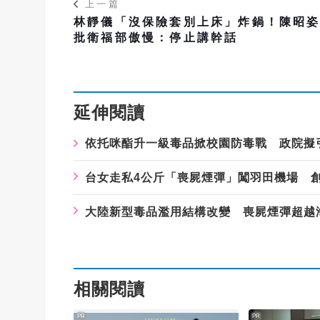
上一篇
林靜儀「沒保險套別上床」炸鍋！陳昭
批衛福部傲慢：停止講幹話
延伸閱讀
依托咪酯升一級毒品掀校園防毒戰 政院擬引
台女走私4公斤「喪屍煙彈」闖羽田機場 
大陸新型毒品濫用結構改變 喪屍煙彈超越
相關閱讀
PR
PR