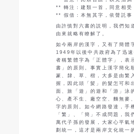
** 轉注：建類一首，同意相
** 假借：本無其字，依聲託
由許慎對六書的説明，我們知
由來就略有瞭解了。
如今兩岸的漢字，又有了簡體
1949年以後中共政府為了迅
者稱繁體字為「正體字」，表
書」的原則。事實上漢字簡化
篆、隸、草、楷，大多是由繁
握，因此頭「髪」的髮怎可和
面、旅「遊」的遊和「游」泳
心、產不生、廠空空、麵無麥、
字的原則。如今網路發達，手
「繁」、「簡」不成問題，我
萬代子孫的發展，大家心平氣
劃統一，這才是兩岸文化統一