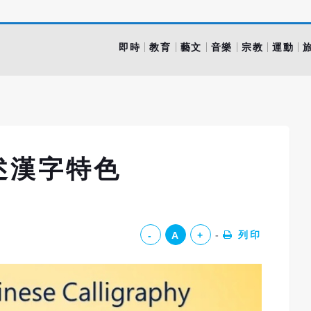
即時
教育
藝文
音樂
宗教
運動
述漢字特色
列印
-
A
+