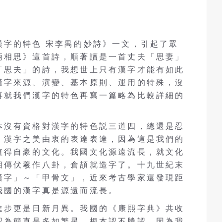
漢字的特色 宋李禺的妙詩》一文，引起了眾
兩相思》這首詩，順著讀是一首丈夫「思妻」
「思夫」的詩，我想世上只有漢字才能有如此
漢字來源、演變、基本原則、運用的特殊，沒
再就我們漢字的特色再寫一篇略為比較詳細的
本沒有資格對漢字的特色説三道四，總還是忍
，漢字之美由衷的表達表達，因為這是我們的
值得自豪的文化。我國文化源遠流長，就文化
相傳伏羲作八卦，倉頡就造字了。十九世紀末
漢字」～「甲骨文」，近來考古學家還發現距
我國的漢字真是源遠而流長。
進步更是日新月異。我國的《康熙字典》共收
認為簡直是多如繁星，根本認不勝認。因為我