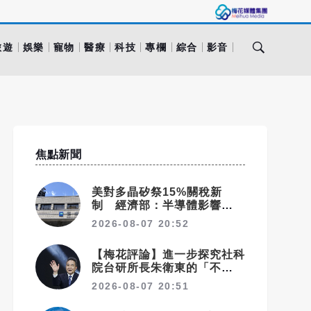
旅遊
娛樂
寵物
醫療
科技
專欄
綜合
影音
焦點新聞
美對多晶矽祭15%關稅新
制 經濟部：半導體影響可
控、太陽能產業衝擊有限
2026-08-07 20:52
【梅花評論】進一步探究社科
院台研所長朱衛東的「不統而
統」
2026-08-07 20:51