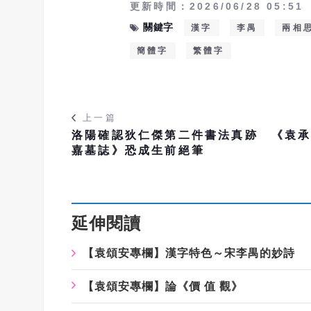
更新時間：2026/06/28 05:51
關鍵字
漢字
李禺
兩相
簡體字
繁體字
上一篇
洛陽確認狄仁傑第二件書法真跡 《袁
嘉墓誌》恐成生前絕筆
延伸閱讀
【袁頌安專欄】漢字特色～宋李禺的妙詩
【袁頌安專欄】論《價 值 觀》