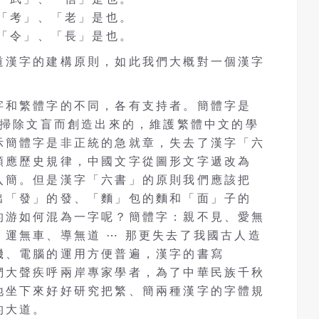
受「考」、「老」是也。
事「令」、「長」是也。
道漢字的建構原則，如此我們大概對一個漢字
字和繁體字的不同，各有支持者。簡體字是
速掃除文盲而創造出來的，維護繁體中文的學
示簡體字是非正統的急就章，失去了漢字「六
順應歷史規律，中國文字從圖形文字遞改為
入簡。但是漢字「六書」的原則我們應該把
出「發」的發、「麵」包的麵和「面」子的
的游如何混為一字呢？簡體字：親不見、愛無
運無車、導無道 ⋯ 那更失去了我國古人造
機、電腦的運用方便普遍，漢字的書寫
們大聲疾呼兩岸專家學者，為了中華民族千秋
地坐下來好好研究把繁、簡兩種漢字的字體規
的大道。