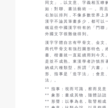
同文」，以文意、字義相互瞭
如：對聯、書法藝術 ⋯ 。而
右加以排列，不像多數世界上
漢字不論其筆畫多少，都可以
稱這些中國漢字特有的「門聯
外國文字很難做得到。
漢字字體自古有甲骨文、金文
商代甲骨文有強烈圖形特色，
書、楷書就一直延續用到今天
是並不成熟。東漢學者許慎所
納成六種類型，所謂「六書」
形、指事是「造字法」；會意
法」。
** 指事：視而可識，察而見
** 象形：畫成其物，隨體詰
** 形聲：以事為名，取譬相
** 會意：比類合誼，以見指