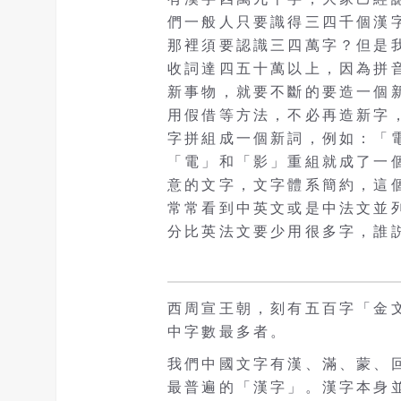
們一般人只要識得三四千個漢
那裡須要認識三四萬字？但是
收詞達四五十萬以上，因為拼
新事物，就要不斷的要造一個
用假借等方法，不必再造新字
字拼組成一個新詞，例如：「
「電」和「影」重組就成了一
意的文字，文字體系簡約，這
常常看到中英文或是中法文並
分比英法文要少用很多字，誰
西周宣王朝，刻有五百字「金
中字數最多者。
我們中國文字有漢、滿、蒙、
最普遍的「漢字」。漢字本身