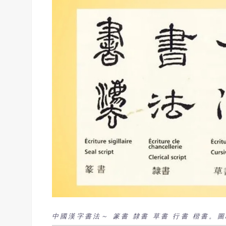
中國漢字書法～ 篆書 隸書 草書 行書 楷書。圖