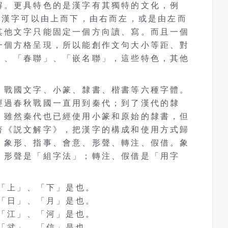
解。更具特色的是漢字有其獨特的文化，例
且漢字可以由上而下，由右而左，或是由左而
其他文字只能固定一個方向讀、寫。而且一個
一個方格呈現，所以能創作文句大小等距、對
」、「春聯」、「嵌名聯」，這些特色，其他
、戰國文字、小篆、隸書、楷書等六種字體。
經過春秋戰國一直用到秦代；到了漢代的隸
。雖然秦代也已經使用小篆和原始的隸書，但
著《説文解字》，把漢字的構成和使用方式歸
：象形、指事、會意、形聲、轉注、假借。象
、形聲是「組字法」；轉注、假借是「用字
意「上」、「下」是也。
詘「日」、「月」是也。
成「江」、「河」是也。
撝「武」、「信」是也。