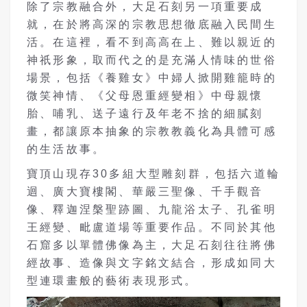
除了宗教融合外，大足石刻另一項重要成
就，在於將高深的宗教思想徹底融入民間生
活。在這裡，看不到高高在上、難以親近的
神祇形象，取而代之的是充滿人情味的世俗
場景，包括《養雞女》中婦人掀開雞籠時的
微笑神情、《父母恩重經變相》中母親懷
胎、哺乳、送子遠行及年老不捨的細膩刻
畫，都讓原本抽象的宗教教義化為具體可感
的生活故事。
寶頂山現存30多組大型雕刻群，包括六道輪
迴、廣大寶樓閣、華嚴三聖像、千手觀音
像、釋迦涅槃聖跡圖、九龍浴太子、孔雀明
王經變、毗盧道場等重要作品。不同於其他
石窟多以單體佛像為主，大足石刻往往將佛
經故事、造像與文字銘文結合，形成如同大
型連環畫般的藝術表現形式。