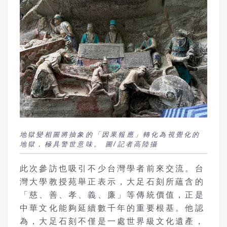
地獄變相圖將抽象的「因果報應」轉化為視覺化的
地獄，極具警世意味。 圖/記者高陸攝
此次參訪也吸引不少台灣學者前來交流。台
灣大學教授苑舉正表示，大足石刻所蘊含的
「慈、善、孝、義、廉」等傳統價值，正是
中華文化能夠延續數千年的重要根基。他認
為，大足石刻不僅是一處世界級文化遺產，