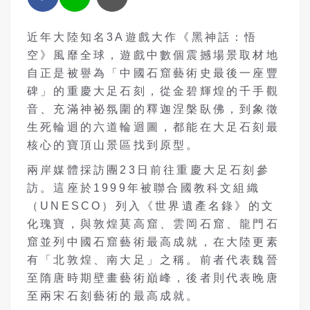
近年大陸知名3A遊戲大作《黑神話：悟
空》風靡全球，遊戲中數個震撼場景取材地
自正是被譽為「中國石窟藝術史最後一座豐
碑」的重慶大足石刻，從金碧輝煌的千手觀
音、充滿神祕氛圍的釋迦涅槃臥佛，到象徵
生死輪迴的六道輪迴圖，都能在大足石刻最
核心的寶頂山景區找到原型。
兩岸媒體採訪團23日前往重慶大足石刻參
訪。這座於1999年被聯合國教科文組織
（UNESCO）列入《世界遺產名錄》的文
化瑰寶，與敦煌莫高窟、雲岡石窟、龍門石
窟並列中國石窟藝術最高成就，在大陸更素
有「北敦煌、南大足」之稱。前者代表魏晉
至隋唐時期壁畫藝術巔峰，後者則代表晚唐
至兩宋石刻藝術的最高成就。