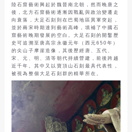
陸石窟藝術興起於魏晉南北朝，然而晚唐之
後，北方石窟藝術逐漸因戰亂與政治變遷走
向衰落，大足石刻則在巴蜀地區異軍突起，
並於兩宋時期達到藝術高峰，填補了中國石
窟藝術晚期發展的空白。大足石刻的開鑿歷
史可追溯至唐高宗永徽元年（西元650年）
的尖山子摩崖造像，其後歷經唐、五代、
宋、元、明、清等朝代持續營建，前後跨越
近千年。其中又以寶頂山石刻最具代表性，
被視為整個大足石刻群的精華所在。