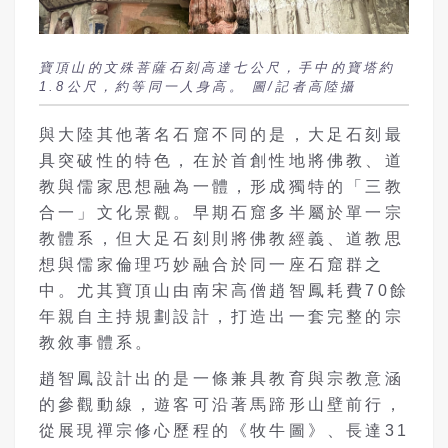
寶頂山的文殊菩薩石刻高達七公尺，手中的寶塔約
1.8公尺，約等同一人身高。 圖/記者高陸攝
與大陸其他著名石窟不同的是，大足石刻最
具突破性的特色，在於首創性地將佛教、道
教與儒家思想融為一體，形成獨特的「三教
合一」文化景觀。早期石窟多半屬於單一宗
教體系，但大足石刻則將佛教經義、道教思
想與儒家倫理巧妙融合於同一座石窟群之
中。尤其寶頂山由南宋高僧趙智鳳耗費70餘
年親自主持規劃設計，打造出一套完整的宗
教敘事體系。
趙智鳳設計出的是一條兼具教育與宗教意涵
的參觀動線，遊客可沿著馬蹄形山壁前行，
從展現禪宗修心歷程的《牧牛圖》、長達31