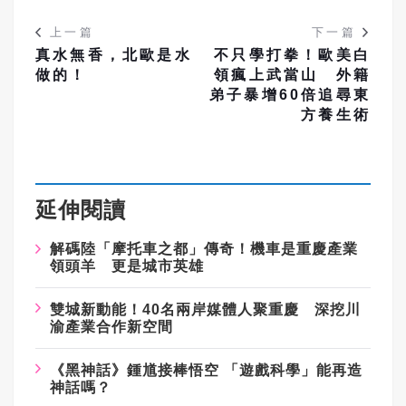
上一篇
下一篇
真水無香，北歐是水
不只學打拳！歐美白
做的！
領瘋上武當山 外籍
弟子暴增60倍追尋東
方養生術
延伸閱讀
解碼陸「摩托車之都」傳奇！機車是重慶產業
領頭羊 更是城市英雄
雙城新動能！40名兩岸媒體人聚重慶 深挖川
渝產業合作新空間
《黑神話》鍾馗接棒悟空 「遊戲科學」能再造
神話嗎？