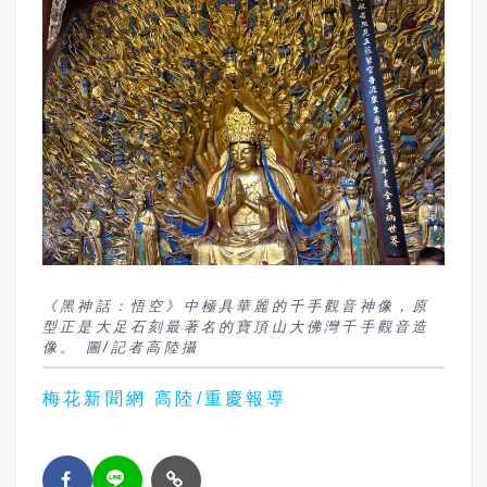
《黑神話：悟空》中極具華麗的千手觀音神像，原
型正是大足石刻最著名的寶頂山大佛灣千手觀音造
像。 圖/記者高陸攝
梅花新聞網 高陸/重慶報導