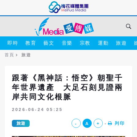
即時
教育
藝文
音樂
宗教
運動
旅遊
首頁
旅遊
跟著《黑神話：悟空》朝聖千
年世界遺產 大足石刻見證兩
岸共同文化根脈
2026-06-24 05:25
旅遊
列印
-
A
+