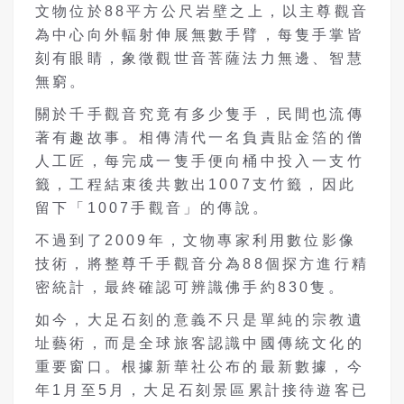
文物位於88平方公尺岩壁之上，以主尊觀音
為中心向外輻射伸展無數手臂，每隻手掌皆
刻有眼睛，象徵觀世音菩薩法力無邊、智慧
無窮。
關於千手觀音究竟有多少隻手，民間也流傳
著有趣故事。相傳清代一名負責貼金箔的僧
人工匠，每完成一隻手便向桶中投入一支竹
籤，工程結束後共數出1007支竹籤，因此
留下「1007手觀音」的傳說。
不過到了2009年，文物專家利用數位影像
技術，將整尊千手觀音分為88個探方進行精
密統計，最終確認可辨識佛手約830隻。
如今，大足石刻的意義不只是單純的宗教遺
址藝術，而是全球旅客認識中國傳統文化的
重要窗口。根據新華社公布的最新數據，今
年1月至5月，大足石刻景區累計接待遊客已