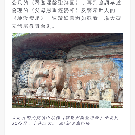
公尺的《釋迦涅槃聖跡圖》，再到強調孝道
倫理的《父母恩重經變相》及警示世人的
《地獄變相》，連環壁畫猶如觀看一場大型
立體宗教舞台劇。
大足石刻的寶頂山臥佛（釋迦涅槃聖跡圖）全長約
31公尺，十分巨大。 圖/記者高陸攝