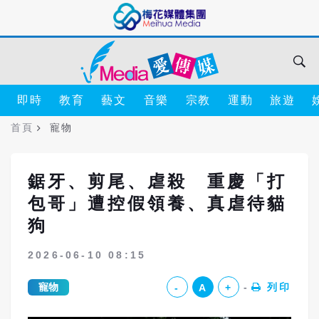
即時
教育
藝文
音樂
宗教
運動
旅遊
首頁
寵物
鋸牙、剪尾、虐殺 重慶「打
包哥」遭控假領養、真虐待貓
狗
2026-06-10 08:15
寵物
列印
-
A
+