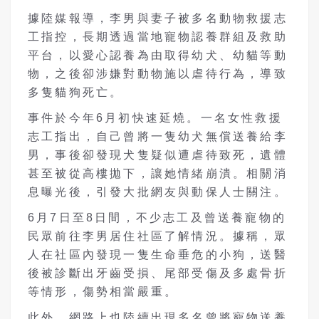
據陸媒報導，李男與妻子被多名動物救援志
工指控，長期透過當地寵物認養群組及救助
平台，以愛心認養為由取得幼犬、幼貓等動
物，之後卻涉嫌對動物施以虐待行為，導致
多隻貓狗死亡。
事件於今年6月初快速延燒。一名女性救援
志工指出，自己曾將一隻幼犬無償送養給李
男，事後卻發現犬隻疑似遭虐待致死，遺體
甚至被從高樓拋下，讓她情緒崩潰。相關消
息曝光後，引發大批網友與動保人士關注。
6月7日至8日間，不少志工及曾送養寵物的
民眾前往李男居住社區了解情況。據稱，眾
人在社區內發現一隻生命垂危的小狗，送醫
後被診斷出牙齒受損、尾部受傷及多處骨折
等情形，傷勢相當嚴重。
此外，網路上也陸續出現多名曾將寵物送養