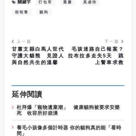
關鍵字
打包哥
重慶
真虐待
假領養
貓狗
上一篇
下一篇
甘肅文縣白馬人世代
毛孩迷路自己報案？
守護大貓熊 見證人
拉布拉多走失5天 跳
與自然共生的溫馨
上警車求救
延伸閱讀
杜拜爆「寵物遺棄潮」 健康貓狗被要求安樂
死 收容所好崩潰
養毛小孩像多個計時器 你的貓狗真的能「看時
間」