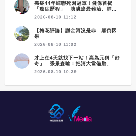
癌症44年蟬聯死因冠軍！健保首揭
「癌症歷程」 胰臟癌最難治、肺癌
驚見院際差41.8個百分點
2026-08-10 11:12
【梅花評論】謝金河沒是非 顛倒因
果
2026-08-10 11:02
才上任4天就找下一站！高為元稱「好
奇」 張景森嗆：把清大當備胎、準
備劈腿
2026-08-10 10:39