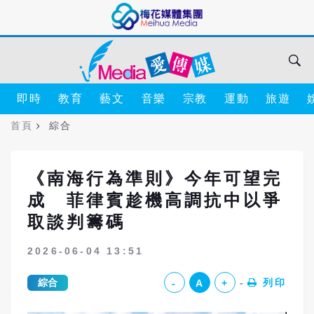
即時
教育
藝文
音樂
宗教
運動
旅遊
首頁
綜合
《南海行為準則》今年可望完
成 菲律賓趁機高調抗中以爭
取談判籌碼
2026-06-04 13:51
綜合
列印
-
A
+