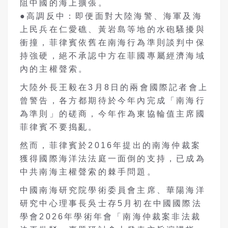
阻中國的海上擴張。
●高調反中：即便面對大陸海警、海軍及海
上民兵在仁愛礁、黃岩島等地的水砲騷擾與
衝撞，菲律賓依舊在南海行為準則談判中保
持強硬，絕不承認中方在菲國專屬經濟海域
內的主權聲索。
大陸外長王毅在
3
月
8
日的兩會國際記者會上
曾警告，各方都期待於今年內完成「南海行
為準則」的磋商，今年作為東協輪值主席國
菲律賓不要搗亂。
然而，菲律賓於
2016
年提出的南海仲裁案
獲得國際海洋法法庭一面倒的支持，已成為
中共南海主權聲索的棘手問題。
中國南海研究院學術委員會主席、華陽海洋
研究中心理事長吳士存
5
月初在中國國際法
學會
2026
年學術年會「南海仲裁案非法裁