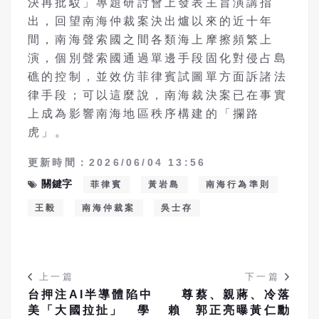
決再批駁」專題研討會上發表主旨演講指
出，回望南海仲裁案決出爐以來的近十年
間，南海聲索國之間各類海上摩擦頻繁上
演，個別聲索國通過單邊手段固化對侵占島
礁的控制，並效仿菲律賓試圖單方面訴諸法
律手段；可以這麼說，南海裁決案已在事實
上成為影響南海地區秩序構建的「攔路
虎」。
更新時間：2026/06/04 13:56
關鍵字
菲律賓
黃岩島
南海行為準則
王毅
南海仲裁案
吳士存
上一篇
下一篇
台押注AI半導體陷中
尊蔡、親蔣、冷落
美「大國拉扯」 學
賴 郭正亮曝黃仁勳