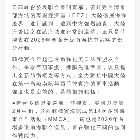
日菲峰會發表聯合聲明宣稱，要針對台灣東
部海域的專屬經濟區（
EEZ
）大陸礁層海洋
邊界，進行談判，遭到中方強烈譴責，大陸
海警隨之在該海域進行常態巡航。這只是菲
律賓在
2026
年全面升級南海抗中策略的部
分行動。
菲律賓今年起已透過強化美日法等盟友合
作、爭取巨額軍援、採購先進武器，以及提
出全新防衛概念等方式，全力對抗中國大陸
在第一島鏈南段與西菲律賓海的軍事活動，
強度也是空前的，具體措施包括：
●聯合多邊盟友巡航：菲律賓、美國與澳洲
2
月中旬，於西菲律賓海完成第
14
次多邊海
事合作活動（
MMCA
），這也是
2026
年首
場多邊南海聯合巡航，旨在強化三國的協同
作戰能力。