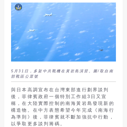
5月31日，多架中共戰機在黃岩島演習。圖/取自南
部戰區公眾號
與日本高調宣布在台灣東部進行劃界談判
後，菲律賓政府一個特別工作組
3
日又宣
稱，在大陸實際控制的南海黃岩島發現新的
構造物。在中方表態希望今年完成《南海行
為準則》後，菲律賓就不斷加強抗中行動，
以爭取更多談判籌碼。