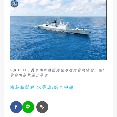
5月31日，共軍南部戰區海空軍在黃岩島演習。圖/
取自南部戰區公眾號
梅花新聞網 宋秉忠/綜合報導