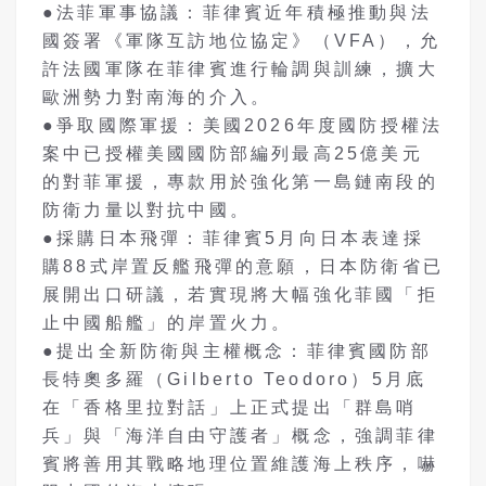
●法菲軍事協議：菲律賓近年積極推動與法
國簽署《軍隊互訪地位協定》（
VFA
），允
許法國軍隊在菲律賓進行輪調與訓練，擴大
歐洲勢力對南海的介入。
●爭取國際軍援：美國
2026
年度國防授權法
案中已授權美國國防部編列最高
25
億美元
的對菲軍援，專款用於強化第一島鏈南段的
防衛力量以對抗中國。
●採購日本飛彈：菲律賓
5
月向日本表達採
購
88
式岸置反艦飛彈的意願，日本防衛省已
展開出口研議，若實現將大幅強化菲國「拒
止中國船艦」的岸置火力。
●提出全新防衛與主權概念：菲律賓國防部
長特奧多羅（
Gilberto Teodoro
）
5
月底
在「香格里拉對話」上正式提出「群島哨
兵」與「海洋自由守護者」概念，強調菲律
賓將善用其戰略地理位置維護海上秩序，嚇