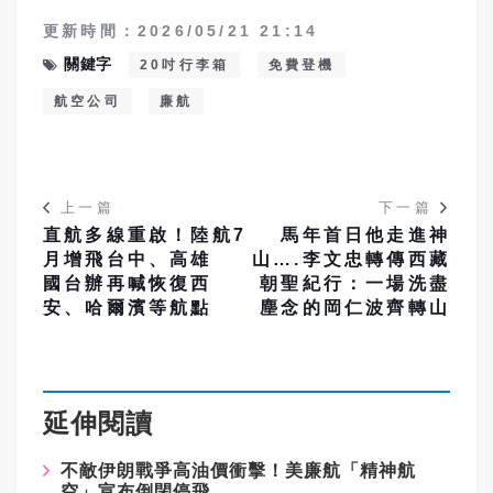
更新時間：2026/05/21 21:14
關鍵字
20吋行李箱
免費登機
航空公司
廉航
上一篇
下一篇
直航多線重啟！陸航7
馬年首日他走進神
月增飛台中、高雄
山….李文忠轉傳西藏
國台辦再喊恢復西
朝聖紀行：一場洗盡
安、哈爾濱等航點
塵念的岡仁波齊轉山
延伸閱讀
不敵伊朗戰爭高油價衝擊！美廉航「精神航
空」宣布倒閉停飛