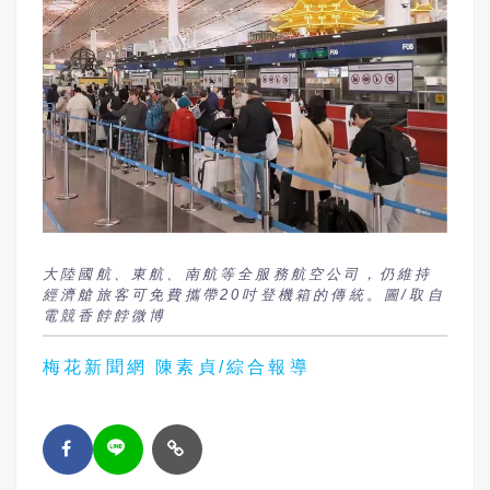
大陸國航、東航、南航等全服務航空公司，仍維持
經濟艙旅客可免費攜帶20吋登機箱的傳統。圖/取自
電競香餑餑微博
梅花新聞網 陳素貞/綜合報導