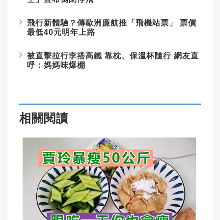
飛行新體驗？傳歐洲廉航推「飛機站票」 票價
最低40元明年上路
被直擊拉行李搭高鐵 靠枕、保溫杯隨行 網友直
呼：媽媽味爆棚
相關閱讀