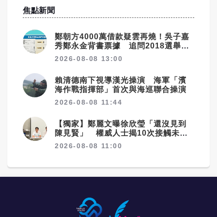
焦點新聞
鄭朝方4000萬借款疑雲再燒！吳子嘉
秀鄭永金背書票據 追問2018選舉資
金流向
2026-08-08 13:00
賴清德南下視導漢光操演 海軍「濱
海作戰指揮部」首次與海巡聯合操演
2026-08-08 11:44
【獨家】鄭麗文曝徐欣瑩「還沒見到
陳見賢」 權威人士揭10次接觸未
果：整合最後一哩路
2026-08-08 11:00