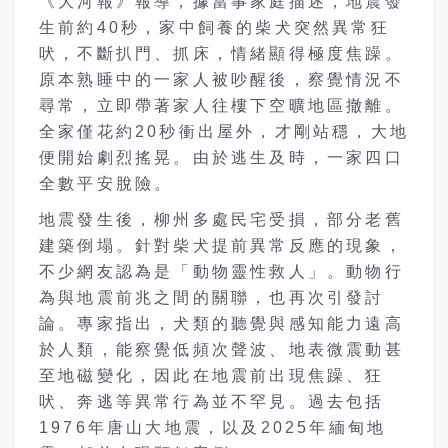
《大河報》報導，據當事家庭描述，地震發
生前約40秒，家中飼養的柴犬突然異常狂
吠，不斷扒門、抓床，情緒顯得極度焦躁。
原本熟睡中的一家人被吵醒後，察覺情況不
尋常，立即帶著家人往樓下空曠地區撤離。
全家僅花約20秒衝出屋外，才剛站穩，大地
便開始劇烈搖晃。由於逃生及時，一家四口
全數平安脫險。
地震發生後，柳州多處民宅受損，部分老舊
建築倒塌。針對柴犬提前異常反應的現象，
不少網友認為是「動物靈性救人」。動物行
為與地震前兆之間的關聯，也再次引發討
論。專家指出，犬類的聽覺與感知能力遠高
於人類，能察覺低頻次聲波、地表微震動甚
至地磁變化，因此在地震前出現焦躁、狂
吠、奔逃等異常行為並不罕見。過去包括
1976年唐山大地震，以及2025年緬甸地