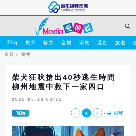
即時
教育
藝文
音樂
宗教
運動
旅遊
首頁
寵物
柴犬狂吠搶出40秒逃生時間
柳州地震中救下一家四口
2026-05-20 08:15
寵物
列印
-
A
+