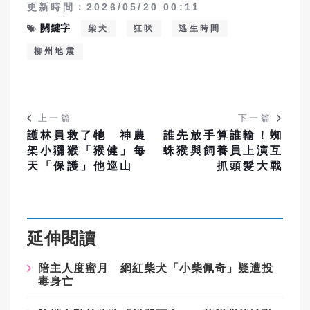
更新時間：2026/05/20 00:11
關鍵字
柴犬
狂吠
逃生時間
柳州地震
上一篇
下一篇
護林員救了牠 神農
誰先放手算誰輸！蜘
架小獼猴「猴健」每
蛛猴與飼養員上演互
天「保護」他巡山
抓頭髮大戰
延伸閱讀
陪主人度蜜月 網紅柴犬「小柴佩奇」疑遭投
毒身亡