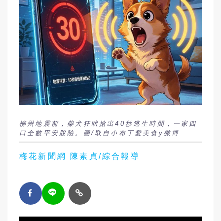
柳州地震前，柴犬狂吠搶出40秒逃生時間，一家四
口全數平安脫險。圖/取自小布丁愛美食y微博
梅花新聞網 陳素貞/綜合報導