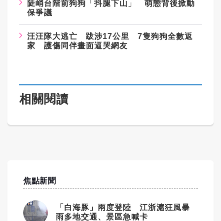
陡峭台階前狗狗「抖腿下山」 萌態背後掀動
保爭議
汪汪隊大逃亡 跋涉17公里 7隻狗狗全數返
家 護傷同伴畫面逼哭網友
相關閱讀
焦點新聞
「白海豚」兩度登陸 江浙滬狂風暴
雨多地交通、景區急喊卡