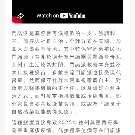
門諾派是基督教再洗禮派的一支，強調和
平、簡樸與社群自治，全球分布在美國、加
拿大與墨西哥等地。其中較保守的舊殖民地
門諾派（常見於德州塞米諾爾與墨西哥奇瓦
瓦州）生活較為封閉。門諾派教義本身並不
禁止接種疫苗，多數主流門諾派也接受現代
醫療。然而保守社群常因重視家庭自主、對
政府與醫學機構的不信任，以及偏好自然生
活方式，而對疫苗抱持猶豫或拒絕態度。部
分家長會參考反疫苗資訊，或認為「讓孩子
自然感染就能獲得免疫」。
這種態度直接導致2025年德州與墨西哥爆
發嚴重麻疹疫情。低接種率使病毒在門諾派