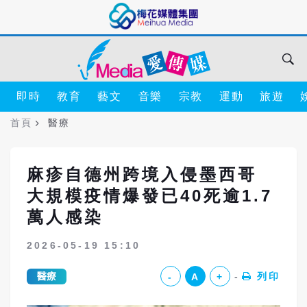
即時
教育
藝文
音樂
宗教
運動
旅遊
首頁
醫療
麻疹自德州跨境入侵墨西哥
大規模疫情爆發已40死逾1.7
萬人感染
2026-05-19 15:10
醫療
列印
-
A
+