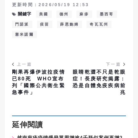
更新時間：2026/05/19 12:53
關鍵字
美國
德州
麻疹
墨西哥
門諾派
疫苗
薛恩鮑姆
奇瓦瓦州
塞米諾爾
上一篇
下一篇
剛果再爆伊波拉疫情
眼睛乾澀不只是乾眼
已80死 WHO宣布
症！長庚研究揭露：
列「國際公共衛生緊
恐是自體免疫疾病前
急事件」
兆
延伸閱讀
越南麻疹疫情爆發單周增逾4千疑似案例再增2