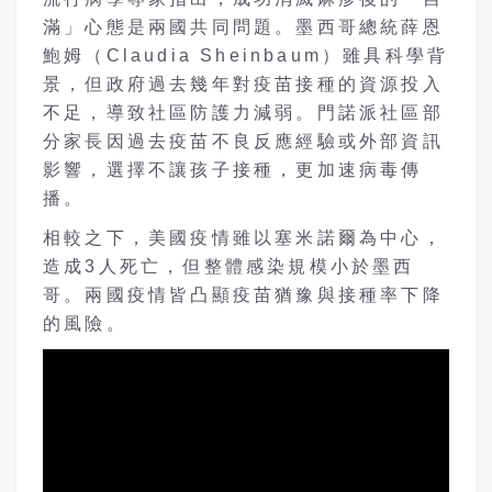
滿」心態是兩國共同問題。墨西哥總統薛恩
鮑姆（Claudia Sheinbaum）雖具科學背
景，但政府過去幾年對疫苗接種的資源投入
不足，導致社區防護力減弱。門諾派社區部
分家長因過去疫苗不良反應經驗或外部資訊
影響，選擇不讓孩子接種，更加速病毒傳
播。
相較之下，美國疫情雖以塞米諾爾為中心，
造成3人死亡，但整體感染規模小於墨西
哥。兩國疫情皆凸顯疫苗猶豫與接種率下降
的風險。