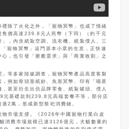
葬禮除了火化之外，「寵物冥幣」也成了情緒
售價高達239.8元人民幣（下同）（約千元
餐」，內含紙紥空調、洗衣機、紙紮僕人、三
，「寵物冥幣」這門原本小眾的生意，正快速
中心，也引發「療癒需求」與「商業收割」之
聞」等多家陸媒調查，寵物冥幣產品高度客製
素，例如骨頭形紙鈔、魚形冥幣、印有「喵星
錢，甚至衍生出仿品牌零食、紙紥罐頭、僕人
9元基礎款到239.8元高端套餐不等，部分店
超過2萬，形成新型祭祀消費鏈。
物市場支撐。《2026年中國寵物行業白皮
犬貓消費市場規模已達3126億元，犬貓數量約