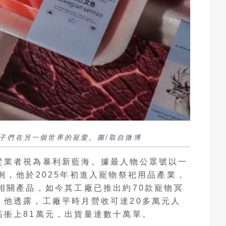
子們在另一個世界的寵愛。圖/取自微博
從業者視為暴利新藍海。據最人物公眾號以一
例，他於2025年初進入寵物祭祀用品產業，
相關產品，如今其工廠已推出約70款寵物冥
。他透露，工廠平時月營收可達20多萬元人
高衝上81萬元，出貨量達數十萬單。