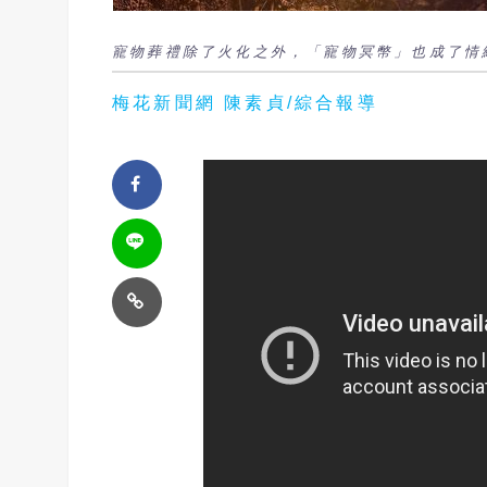
寵物葬禮除了火化之外，「寵物冥幣」也成了情
梅花新聞網 陳素貞/綜合報導