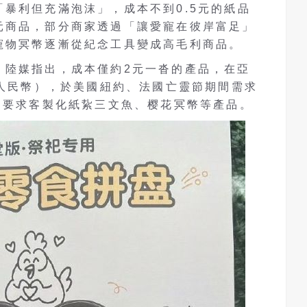
暴利但充滿泡沫」，成本不到0.5元的紙品
元商品，部分商家透過「讓愛寵在彼岸富足」
寵物冥幣逐漸從紀念工具變成高毛利商品。
。陸媒指出，成本僅約2元一沓的產品，在亞
元人民幣），於美國紐約、法國亡靈節期間需求
還要求客製化紙紥三文魚、樱花冥幣等產品。