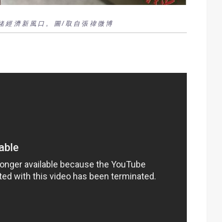
緒經濟新風口。圖/取自張禕微博