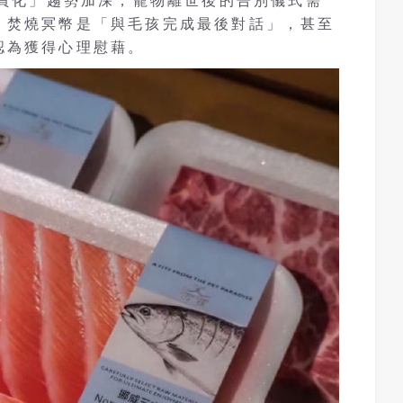
成員化」趨勢加深，寵物離世後的告別儀式需
，焚燒冥幣是「與毛孩完成最後對話」，甚至
認為獲得心理慰藉。