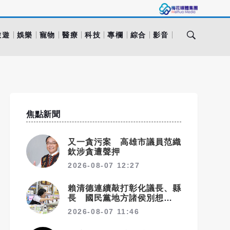
旅遊
娛樂
寵物
醫療
科技
專欄
綜合
影音
焦點新聞
又一貪污案 高雄市議員范織
欽涉貪遭聲押
2026-08-07 12:27
賴清德連續敲打彰化議長、縣
長 國民黨地方諸侯別想獨善
其身
2026-08-07 11:46