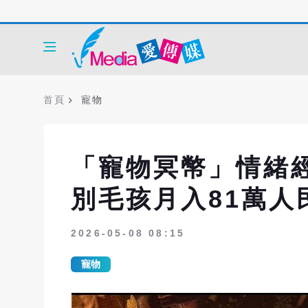
首頁
寵物
「寵物冥幣」情緒
別毛孩月入81萬人
2026-05-08 08:15
寵物