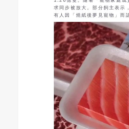
1.26億隻。隨著「寵物家庭
求同步被放大。部分飼主表示
有人因「燒紙後夢見寵物」而