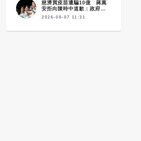
慈濟買疫苗遭騙10億 蔣萬
安拒向陳時中道歉：政府若採
購足夠疫苗不需民間出力
2026-08-07 11:31