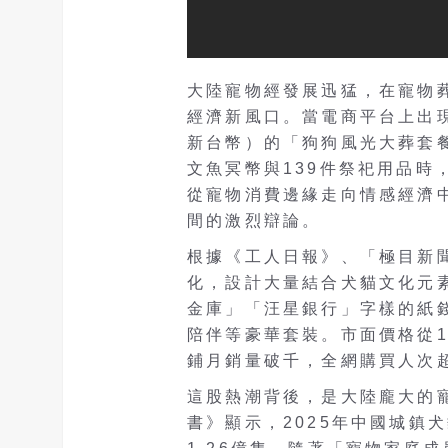
大陸寵物經發展迅猛，在寵物
經濟新風口。當電商平台上出現
新台幣）的「狗狗風光大葬套
文魚冥幣與139件祭祀用品時
從寵物消費邊緣走向情感經濟
間的激烈辯論。
根據《工人日報》、「極目新
化，設計大量結合犬貓文化元
金庫」「汪星銀行」字樣的紙
陪伴等豪華套裝。市面價格從1
鋪月銷量破千，全網購買人次
這股熱潮背後，是大陸龐大的寵
書》顯示，2025年中國城鎮