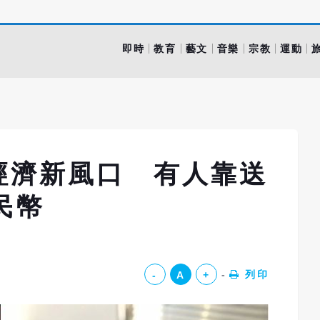
即時
教育
藝文
音樂
宗教
運動
經濟新風口 有人靠送
民幣
列印
-
A
+