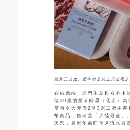
紙紥三文魚、肥牛都是飼主想給毛孩
在供應端，這門生意也被不少
位30歲的業者歸星（化名）為
當時全大陸僅2至3家工廠生產
幣商品，自稱是「大陸最全」
民幣，農曆年前旺季月流水最