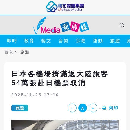
即時
教育
藝文
音樂
宗教
運動
旅遊
首頁
旅遊
日本各機場擠滿返大陸旅客
54萬張赴日機票取消
2025-11-25 17:16
旅遊
列印
-
A
+