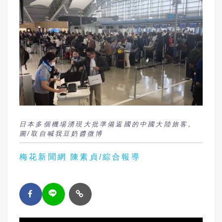
日本多個機場湧現大批準備返國的中國大陸旅客。
圖/取自喊我豆奶醬微博
梅花新聞網 陳素貞/綜合報導