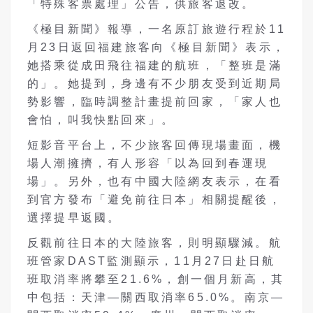
「特殊客票處理」公告，供旅客退改。
《極目新聞》報導，一名原訂旅遊行程於11
月23日返回福建旅客向《極目新聞》表示，
她搭乘從成田飛往福建的航班，「整班是滿
的」。她提到，身邊有不少朋友受到近期局
勢影響，臨時調整計畫提前回家，「家人也
會怕，叫我快點回來」。
短影音平台上，不少旅客回傳現場畫面，機
場人潮擁擠，有人形容「以為回到春運現
場」。另外，也有中國大陸網友表示，在看
到官方發布「避免前往日本」相關提醒後，
選擇提早返國。
反觀前往日本的大陸旅客，則明顯驟減。航
班管家DAST監測顯示，11月27日赴日航
班取消率將攀至21.6%，創一個月新高，其
中包括：天津—關西取消率65.0%。南京—