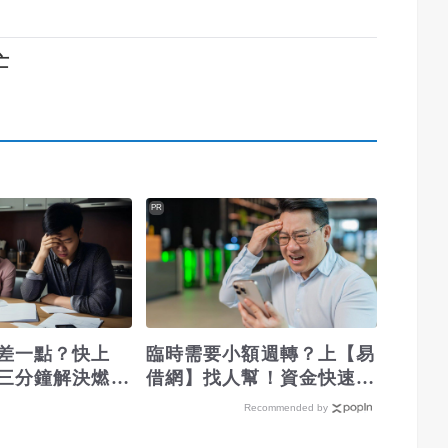
死亡
PR
差一點？快上
臨時需要小額週轉？上【易
三分鐘解決燃眉
借網】找人幫！資金快速到
位
Recommended by