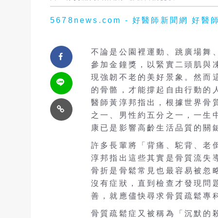
5678news.com - 好醫師新聞網
不論是公園裡運動、跳廣場舞、
參加金鐘獎，以緊實二頭肌與
現強韌不老的美好景象。然而
的骨骼，才能撐起自由行動的
醫師黃淳邦指出，根據世界骨質
之一、男性約五分之一，一生
康已是影響高齡生活品質的關
許多長輩將「背痛、駝背、老倒
淳邦指出這些其實是骨質流失
骨折是骨鬆常見也最容易被忽
沒有症狀，直到檢查才發現問
善，就應儘快尋求骨質疏鬆專
骨質疏鬆症又被稱為「沉默的