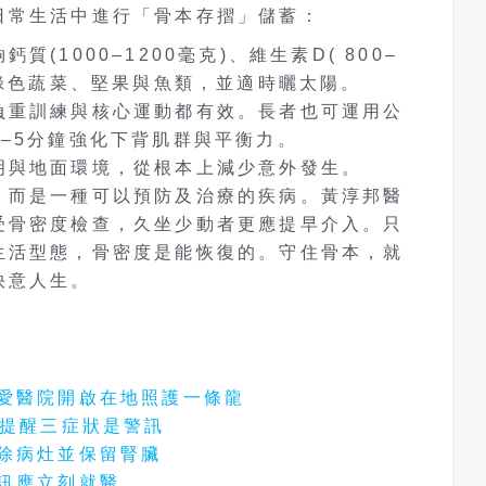
日常生活中進行「骨本存摺」儲蓄：
(1000–1200毫克)、維生素D( 800–
深綠色蔬菜、堅果與魚類，並適時曬太陽。
負重訓練與核心運動都有效。長者也可運用公
–5分鐘強化下背肌群與平衡力。
明與地面環境，從根本上減少意外發生。
，而是一種可以預防及治療的疾病。黃淳邦醫
受骨密度檢查，久坐少動者更應提早介入。只
生活型態，骨密度是能恢復的。守住骨本，就
快意人生。
仁愛醫院開啟在地照護一條龍
師提醒三症狀是警訊
根除病灶並保留腎臟
訊應立刻就醫