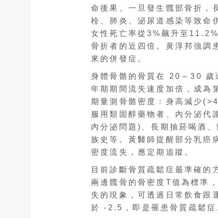
命後果。一旦發生髖部骨折，
栓、肺炎、泌尿道感染等致命
女性死亡率從3%飆升至11.2
骨折者的近四倍。黃淳邦強調
來的併發症。
身體骨骼的骨質在 20～30 
年期期間流失速度加倍，成為
期量測骨骼密度：身高減少(>4
服用類固醇藥物者、內分泌代謝
內分泌問題)、長期抽菸喝酒
族史等。黃醫師提醒部分乳癌
密度流失，應定期追蹤。
目前診斷骨質疏鬆症最準確的方
兩邊髖骨的骨密度T值為標準，T
失的現象，可透過日常飲食跟
於 -2.5，即是罹患骨質疏鬆