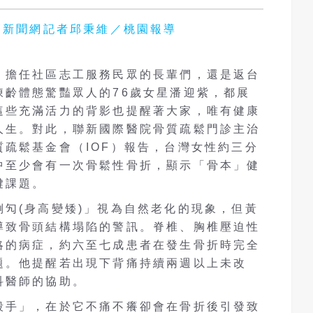
 好醫師新聞網記者邱秉維／桃園報導
擔任社區志工服務民眾的​長輩們，還是返台
凍齡體態驚豔眾人的76歲女星潘迎紫，都展
這些充滿活力的背影也提醒著大家，唯有健康
人生。對此，聯新國際醫院骨質疏鬆門診主治
疏鬆基金會（IOF）報告，台灣女性約三分
中至少會有一次骨鬆性骨折，顯示「骨本」健
鍵課題。
勼(身高變矮)」視為自然老化的現象，但黃
導致骨頭結構塌陷的警訊。脊椎、胸椎壓迫性
略的病症，約六至七成患者在發生骨折時完全
題。他提醒若出現下背痛持續兩週以上未改
科醫師的協助。
殺手」，在於它不痛不癢卻會在骨折後引發致