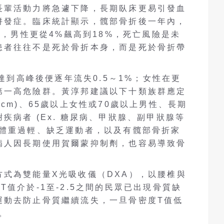
長輩活動力將急遽下降，長期臥床更易引發血
併發症。臨床統計顯示，髖部骨折後一年內，
%，男性更從4%飆高到18%，死亡風險是未
患者往往不是死於骨折本身，而是死於骨折帶
歲達到高峰後便逐年流失0.5～1%；女性在更
第一高危險群。黃淳邦建議以下十類族群應定
cm)、65歲以上女性或70歲以上男性、長期
疾病者 (Ex. 糖尿病、甲狀腺、副甲狀腺等
、體重過輕、缺乏運動者，以及有髖部骨折家
病人因長期使用賀爾蒙抑制劑，也容易導致骨
式為雙能量X光吸收儀（DXA），以腰椎與
值介於-1至-2.5之間的民眾已出現骨質缺
運動去防止骨質繼續流失，一旦骨密度T值低
症。