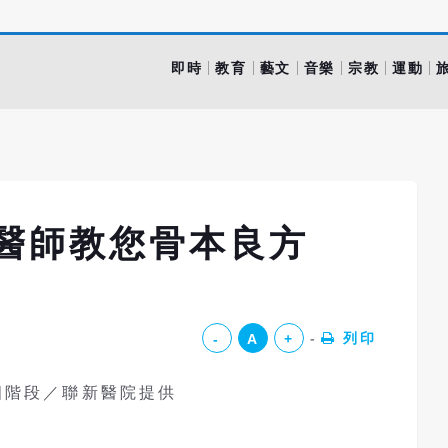
即時
教育
藝文
音樂
宗教
運動
 醫師教您骨本良方
列印
-
A
+