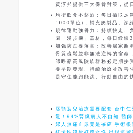
黃淳邦提供三大保骨對策，從
​均衡飲食不菸酒：每日攝取足夠鈣質
1000單位)，補充奶製品、
​規律運動強骨力：持續快走、
園「漫步機」器材，每日鍛鍊3
​加強防跌要落實：改善居家照
骨質疏鬆並非無法逆轉的宿命
師呼籲高風險族群務必定期接
要早期發現、持續治療並改善
是守住能跑能跳、行動自由的
唇顎裂兒治療需要配套 台中
驚！94%腎臟病人不自知 醫
婦人無痛血尿竟是罹癌 手術
紅斑性狼瘡好發女性 出現這警