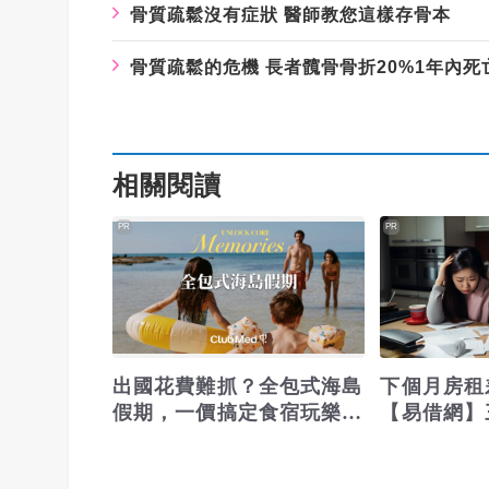
骨質疏鬆沒有症狀 醫師教您這樣存骨本
骨質疏鬆的危機 長者髖骨骨折20%1年內
相關閱讀
PR
PR
出國花費難抓？全包式海島
下個月房租
假期，一價搞定食宿玩樂，
【易借網】
省錢更省心！
之急