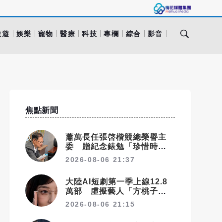
旅遊
娛樂
寵物
醫療
科技
專欄
綜合
影音
焦點新聞
蕭萬長任張啓楷競總榮譽主
委 贈紀念錶勉「珍惜時間、
認真打拚」
2026-08-06 21:37
大陸AI短劇第一季上線12.8
萬部 虛擬藝人「方桃子」接
拍美瞳廣告
2026-08-06 21:15