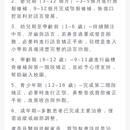
2、嬰兒期（3–12 個月）─3–5個月進行唇
裂修補，9–12個月完成顎裂修補，恢復口
腔並利於語言發展。
3、幼兒期至學齡前（1–6 歲）─持續關注
中耳、牙齒與語言，若鼻音過重或發音困
難，必要時進行語音矯正手術，目標是進入
小學前具備清楚完整的語言功能。
4、學齡期（6–12 歲）─9–11歲進行齒槽
骨修補與第一階段矯正，並給予心理支持，
幫助融入校園。
5、青少年期（12–18 歲）─完成第二階段
矯正，必要時進行正顎、鼻整形或唇部修正
手術，改善咬合與外觀。
6、成年期─多數患者已完成主要治療，僅
需追蹤或細部調整。
盧亭辰醫師提醒家長，唇顎裂應該提早治