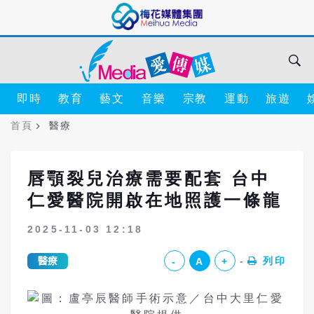
即時
教育
藝文
音樂
宗教
運動
旅遊
首頁
醫療
唇顎裂兒治療需要配套 台中
仁愛醫院開啟在地照護一條龍
2025-11-03 12:18
醫療
列印
-
A
+