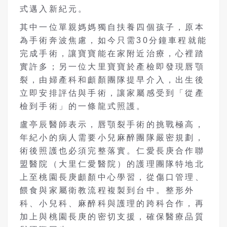
式邁入新紀元。
其中一位單親媽媽獨自扶養四個孩子，原本
為手術奔波焦慮，如今只需30分鐘車程就能
完成手術，讓寶寶能在家附近治療，心裡踏
實許多；另一位大里寶寶於產檢即發現唇顎
裂，由婦產科和顱顏團隊提早介入，出生後
立即安排評估與手術，讓家屬感受到「從產
檢到手術」的一條龍式照護。
盧亭辰醫師表示，唇顎裂手術的挑戰極高，
年紀小的病人需要小兒麻醉團隊嚴密規劃，
術後照護也必須完整落實。仁愛長庚合作聯
盟醫院（大里仁愛醫院）的護理團隊特地北
上至桃園長庚顱顏中心學習，從傷口管理、
餵食與家屬衛教流程複製到台中。整形外
科、小兒科、麻醉科與護理的跨科合作，再
加上與桃園長庚的密切支援，確保醫療品質