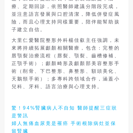
療、定期回診，依照醫師建議分階段完成，
並注意語言發展與口腔清潔，降低併發症風
險，而且心理支持同樣重要，陪伴能幫助孩
子建立自信。
大里仁愛醫院整形外科楊佳叡主任強調，未
來將持續拓展顱顏相關醫療，包含：完整的
唇顎裂治療流程（唇裂、顎裂、齒槽修補、
正顎手術）；顱顏畸形及顱顏部美容整形手
術（削骨、下巴整形、鼻整形、額頭美化、
天鵝頸手術）；多專科跨領域合作，涵蓋小
兒科、牙科、語言治療與心理支持。
驚！94%腎臟病人不自知 醫師提醒三症狀
是警訊
婦人無痛血尿竟是罹癌 手術根除病灶並保
留腎臟