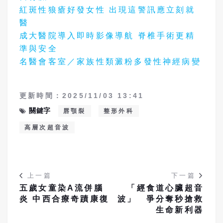
紅斑性狼瘡好發女性 出現這警訊應立刻就
醫
成大醫院導入即時影像導航 脊椎手術更精
準與安全
名醫會客室／家族性類澱粉多發性神經病變
更新時間：2025/11/03 13:41
關鍵字
唇顎裂
整形外科
高層次超音波
上一篇
下一篇
五歲女童染A流併腦
「經食道心臟超音
炎 中西合療奇蹟康復
波」 爭分奪秒搶救
生命新利器