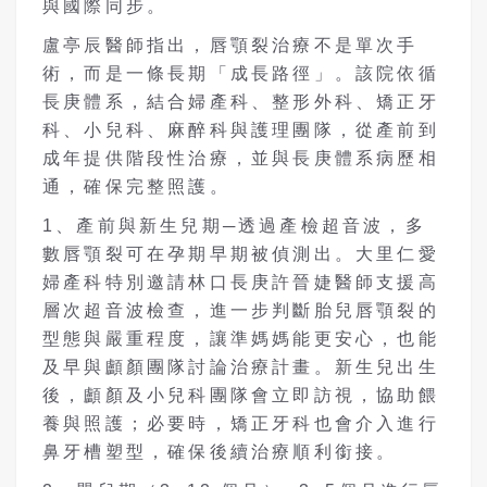
與國際同步。
盧亭辰醫師指出，唇顎裂治療不是單次手
術，而是一條長期「成長路徑」。該院依循
長庚體系，結合婦產科、整形外科、矯正牙
科、小兒科、麻醉科與護理團隊，從產前到
成年提供階段性治療，並與長庚體系病歷相
通，確保完整照護。
1、產前與新生兒期─透過產檢超音波，多
數唇顎裂可在孕期早期被偵測出。大里仁愛
婦產科特別邀請林口長庚許晉婕醫師支援高
層次超音波檢查，進一步判斷胎兒唇顎裂的
型態與嚴重程度，讓準媽媽能更安心，也能
及早與顱顏團隊討論治療計畫。新生兒出生
後，顱顏及小兒科團隊會立即訪視，協助餵
養與照護；必要時，矯正牙科也會介入進行
鼻牙槽塑型，確保後續治療順利銜接。