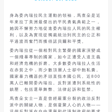
身為委內瑞拉民主運動的領袖，馬查朵是近
年來拉丁美洲最傑出的平民勇氣典範之一，
她因不懈努力地促進委內瑞拉人民的民主權
利，以及為實現從獨裁統治到民主的公正和
平過渡而奮鬥而獲得諾貝爾和平獎。
委內瑞拉從一個相對民主繁榮的國家演變成
一個殘暴專制的國家，如今正遭受人道主義
和經濟危機的折磨。大多數委內瑞拉人生活
在赤貧之中，而少數頂層人士卻中飽私囊。
國家暴力機器的矛頭直指本國公民。近800
萬人已離開委內瑞拉。反對派遭到系統性的
鎮壓，包括選舉舞弊、法律起訴和監禁。
馬查朵女士一直是曾經嚴重分裂的政治反對
派中的關鍵人物，是個凝聚人心的人物——
這個反對派在自由選舉和代議制政府的要求