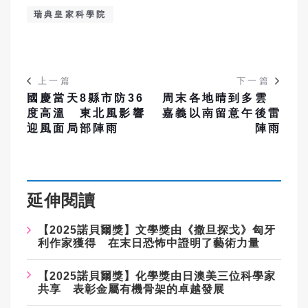
瑞典皇家科學院
上一篇
下一篇
國慶當天8縣市防36
周末各地晴到多雲
度高溫 東北風影響
嘉義以南留意午後雷
迎風面局部陣雨
陣雨
延伸閱讀
【2025諾貝爾獎】文學獎由《撒旦探戈》匈牙
利作家獲得 在末日恐怖中證明了藝術力量
【2025諾貝爾獎】化學獎由日澳美三位科學家
共享 表彰金屬有機骨架的卓越發展