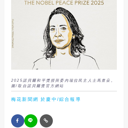
2025諾貝爾和平獎授與委內瑞拉民主人士馬查朵。
圖/取自諾貝爾獎官方網站
梅花新聞網 於慶中/綜合報導