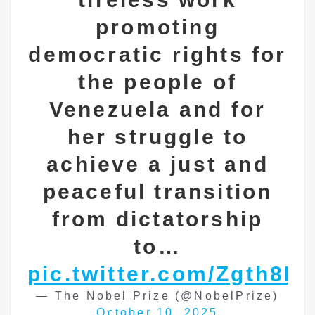
promoting
democratic rights for
the people of
Venezuela and for
her struggle to
achieve a just and
peaceful transition
from dictatorship
to…
pic.twitter.com/Zgth8K
— The Nobel Prize (@NobelPrize)
October 10, 2025