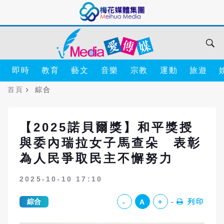
即時
教育
藝文
音樂
宗教
運動
旅遊
首頁
綜合
【2025諾貝爾獎】和平獎授
與委內瑞拉女子馬查朵 表彰
為人民爭取民主不懈努力
2025-10-10 17:10
綜合
列印
-
A
+