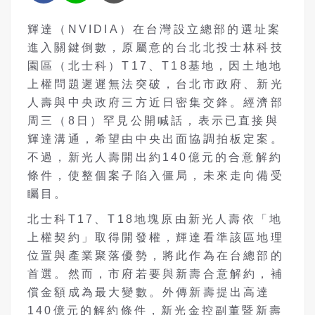
輝達（NVIDIA）在台灣設立總部的選址案
進入關鍵倒數，原屬意的台北北投士林科技
園區（北士科）T17、T18基地，因土地地
上權問題遲遲無法突破，台北市政府、新光
人壽與中央政府三方近日密集交鋒。經濟部
周三（8日）罕見公開喊話，表示已直接與
輝達溝通，希望由中央出面協調拍板定案。
不過，新光人壽開出約140億元的合意解約
條件，使整個案子陷入僵局，未來走向備受
矚目。
北士科T17、T18地塊原由新光人壽依「地
上權契約」取得開發權，輝達看準該區地理
位置與產業聚落優勢，將此作為在台總部的
首選。然而，市府若要與新壽合意解約，補
償金額成為最大變數。外傳新壽提出高達
140億元的解約條件，新光金控副董暨新壽