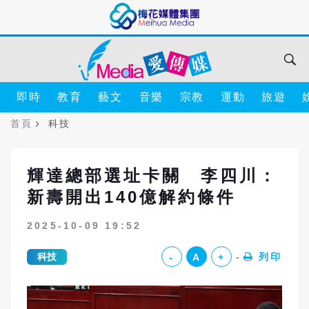
即時
教育
藝文
音樂
宗教
運動
旅遊
首頁
科技
輝達總部選址卡關 李四川：
新壽開出140億解約條件
2025-10-09 19:52
科技
列印
-
A
+