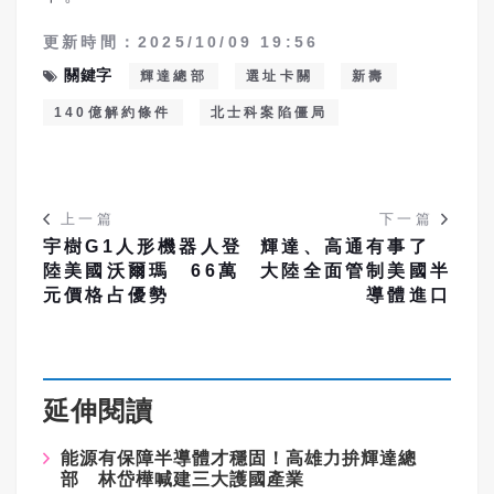
更新時間：2025/10/09 19:56
關鍵字
輝達總部
選址卡關
新壽
140億解約條件
北士科案陷僵局
上一篇
下一篇
宇樹G1人形機器人登
輝達、高通有事了
陸美國沃爾瑪 66萬
大陸全面管制美國半
元價格占優勢
導體進口
延伸閱讀
能源有保障半導體才穩固！高雄力拚輝達總
部 林岱樺喊建三大護國產業