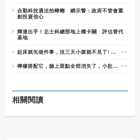
合勤科技遇法拍蟑螂 網示警：政府不管會重
創投資信心
輝達出手！北士科總部地上權卡關 評估替代
基地
起床就先做件事，沒三天小腹就不見了! 肚子一天天變小！
檸檬搭配它，臉上斑點全部消失了，小肚子都變平坦了
相關閱讀