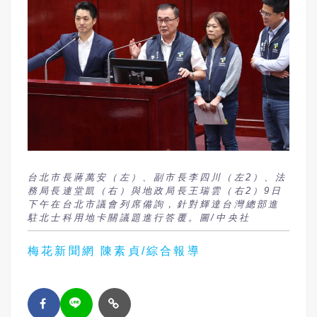
台北市長蔣萬安（左）、副市長李四川（左2）、法
務局長連堂凱（右）與地政局長王瑞雲（右2）9日
下午在台北市議會列席備詢，針對輝達台灣總部進
駐北士科用地卡關議題進行答覆。圖/中央社
梅花新聞網 陳素貞/綜合報導