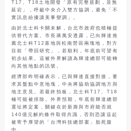
T17、T18土地開發「原有完整規劃，並無
延宕」，呼籲中央介入雙方協調，避免「不
實訊息紛擾讓美事變調」。
由於北士科卡關未解，台北市政府也積極提
供替代方案。市長蔣萬安透露，已向輝達推
薦北士科T12基地與松南營區兩塊地，對方
目前「帶回研究」，若順利，年底前可望有
初步結果。這被外界解讀為輝達總部可能轉
向其他地點的訊號。
經濟部昨明確表示，已與輝達直接對接，要
求其盤點中意地塊，中央將協助協調地方與
地主意見。若最終拍板，北士科T17、T18
極可能被排除。外界預期，年底前輝達總部
選址將定案，關鍵在於新壽與市府能否就
140億元解約條件取得共識，否則恐讓這起
被寄予厚望的「台灣科技總部案」胎死腹
中。