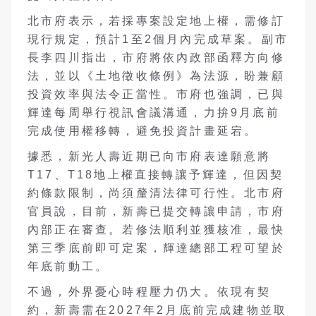
北市府表示，若採專案設定地上權，需修訂
現行規定，預計1至2個月內完成草案。副市
長李四川指出，市府將依內政部函釋方向修
法，並以《土地徵收條例》為法源，盼兼顧
投資效率與法令正當性。市府也強調，已與
輝達每周舉行視訊會議溝通，力拚9月底前
完成使用權移轉，避免投資計畫延宕。
據悉，新光人壽近期已向市府表達願意將
T17、T18地上權直接轉讓予輝達，但因契
約條款限制，尚須釐清法律可行性。北市府
官員說，目前，新壽已提交轉讓申請，市府
內部正在審查。若修法順利並獲核准，最快
第三季底前即可定案，輝達總部工程可望於
年底前動工。
不過，外界憂心時程壓力仍大。依現有契
約，新壽需在2027年2月底前完成建物並取