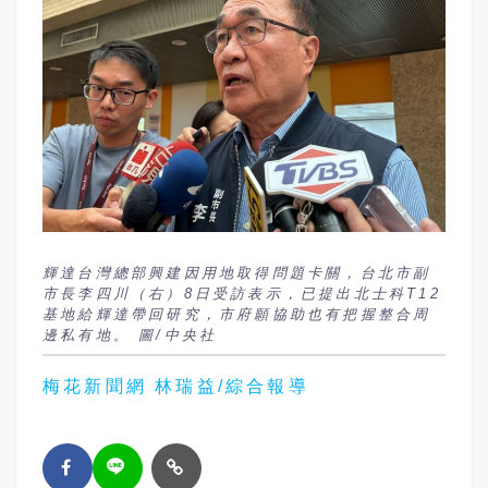
輝達台灣總部興建因用地取得問題卡關，台北市副
市長李四川（右）8日受訪表示，已提出北士科T12
基地給輝達帶回研究，市府願協助也有把握整合周
邊私有地。 圖/中央社
梅花新聞網 林瑞益/綜合報導