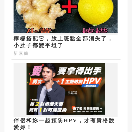
檸檬搭配它，臉上斑點全部消失了，
小肚子都變平坦了
新素簡
伴侶和妳一起預防HPV，才有資格說
愛妳！