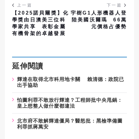
上一篇
下一篇
【2025諾貝爾獎】化
宇樹G1人形機器人登
學獎由日澳美三位科
陸美國沃爾瑪 66萬
學家共享 表彰金屬
元價格占優勢
有機骨架的卓越發展
延伸閱讀
輝達在取得北市科用地卡關 賴清德：政院已
出手協助
怕圖利罪不敢放行輝達？工程師批中央甩鍋：
皇上想整人做什麼都違法
北市府不敢解輝達僵局？醫怒批：黑檢準備圖
利罪抓蔣萬安