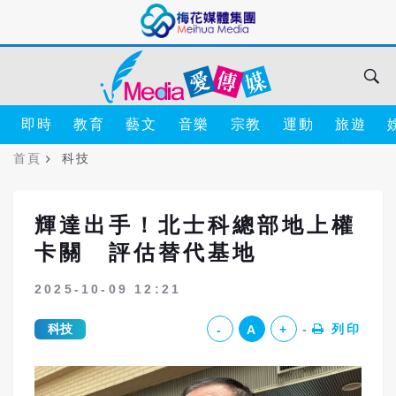
即時
教育
藝文
音樂
宗教
運動
旅遊
首頁
科技
輝達出手！北士科總部地上權
卡關 評估替代基地
2025-10-09 12:21
科技
列印
-
A
+