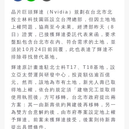
晶片巨頭輝達（Nvidia）規劃在台北市北
投士林科技園區設立台灣總部，但因土地地
上權問題，協商至今未果。經濟部昨天（8
日）證實，已接獲輝達委託代表來函，要求
盤點包含台北市在內、符合需求的土地，並
須於10月24日前回覆，此也表達了輝達不
排除尋找替代基地。
輝達原計畫進駐北士科T17、T18基地，設
立亞太營運與研發中心，投資額估逾百億
元。然而，該地為市有土地，新光人壽已取
得地上權，依合約規定須「建物完工並取得
使用執照後」方可移轉。台北市政府提出兩
方案：其一由新壽依約興建後再移轉，另一
為雙方合意解約後，由市府專案設定地上權
予輝達。前案未獲輝達接受，後案則待新壽
提出具體條件。