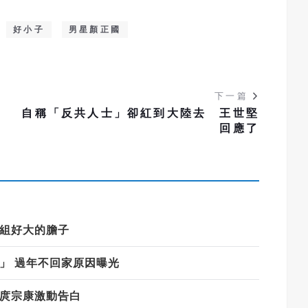
好小子
男星顏正國
下一篇
自稱「反共人士」卻紅到大陸去 王世堅
回應了
劇組好大的膽子
」 過年不回家原因曝光
見庹宗康激動告白