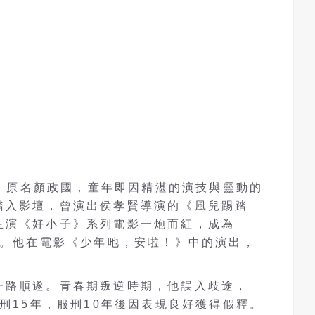
出生，原名顏政國，童年即因精湛的演技與靈動的
踏入影壇，曾演出侯孝賢導演的《風兒踢踏
主演《好小子》系列電影一炮而紅，成為
星。他在電影《少年吔，安啦！》中的演出，
一路順遂。青春期叛逆時期，他誤入歧途，
判刑15年，服刑10年後因表現良好獲得假釋。