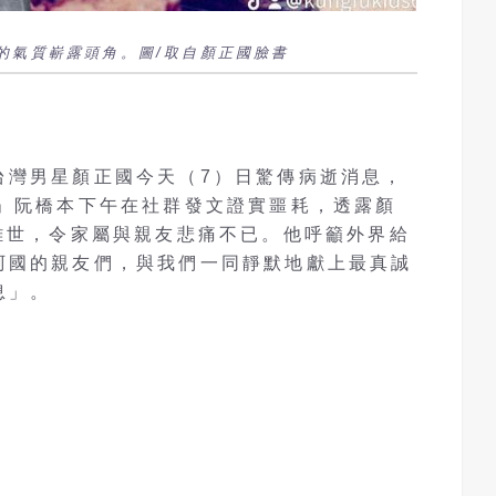
的氣質嶄露頭角。圖/取自顏正國臉書
台灣男星顏正國今天（7）日驚傳病逝消息，
爸」阮橋本下午在社群發文證實噩耗，透露顏
離世，令家屬與親友悲痛不已。他呼籲外界給
阿國的親友們，與我們一同靜默地獻上最真誠
息」。