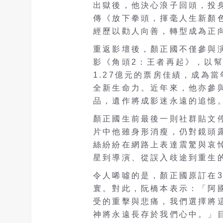
出獄後，他決心浪子回頭，投
傳《放下拳頭，揮毫人生新顏
經歷以勸人向善，轉型成為正
重返影壇後，顏正國不僅參與演
影《角頭2：王者再起》，以
1.27億元的票房佳績，成為
全新生命力。近年來，他亦參
品，遺作將成影迷永遠的追憶
顏正國生前最後一則社群貼文停
片中他雖身形消瘦，仍對鏡頭
絲紛紛在網路上表達震驚與哀
星到導演、從誤入歧途到重生
令人唏噓的是，顏正國原訂在3
寰。對此，阮橋本表示：「阿
受的重擊與悲痛，我們選擇將
神將永遠長存於我們心中。」