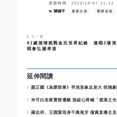
更新時間：2025/10/07 21:12
關鍵字
童星出身
歷經起落
上一篇
81歲孫情挑戰金氏世界紀錄 連唱3場演
唱會弘揚孝道
延伸閱讀
顏正國《為愛鼓掌》早洩形象反差大 笑稱
米可白老家賣餅遭酸 孫綻心疼喊「鹿港之光
羅志祥、王識賢現身千萬尾牙 億萬直播主