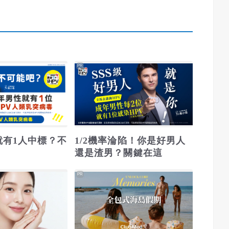
PR
就有1人中標？不
1/2機率淪陷！你是好男人
還是渣男？關鍵在這
PR