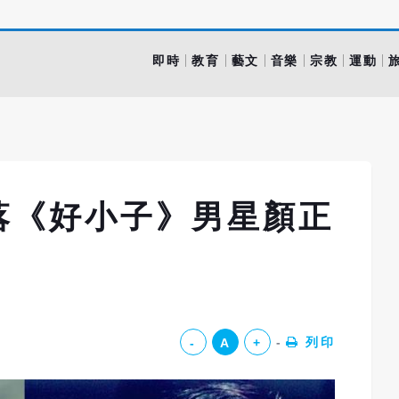
即時
教育
藝文
音樂
宗教
運動
落《好小子》男星顏正
列印
-
A
+