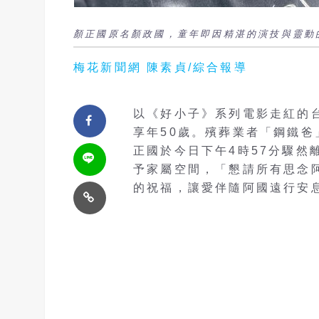
顏正國原名顏政國，童年即因精湛的演技與靈動
梅花新聞網 陳素貞/綜合報導
以《好小子》系列電影走紅的
享年50歲。殯葬業者「鋼鐵
正國於今日下午4時57分驟然
予家屬空間，「懇請所有思念
的祝福，讓愛伴隨阿國遠行安