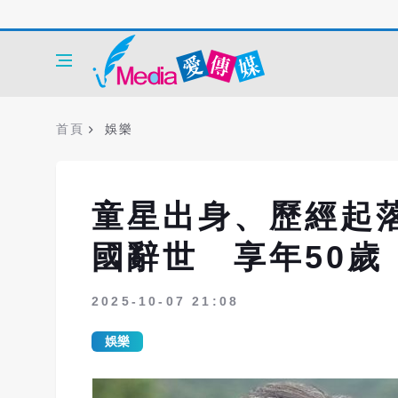
首頁
娛樂
童星出身、歷經起
國辭世 享年50歲
2025-10-07 21:08
娛樂