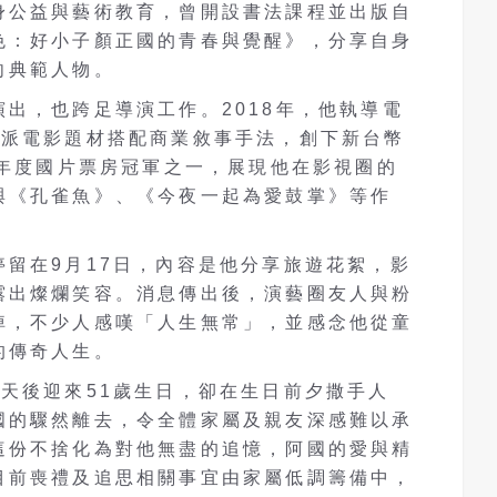
身公益與藝術教育，曾開設書法課程並出版自
色：好小子顏正國的青春與覺醒》，分享自身
向典範人物。
出，也跨足導演工作。2018年，他執導電
幫派電影題材搭配商業敘事手法，創下新台幣
當年度國片票房冠軍之一，展現他在影視圈的
與《孔雀魚》、《今夜一起為愛鼓掌》等作
。
留在9月17日，內容是他分享旅遊花絮，影
露出燦爛笑容。消息傳出後，演藝圈友人與粉
悼，不少人感嘆「人生無常」，並感念他從童
的傳奇人生。
天後迎來51歲生日，卻在生日前夕撒手人
國的驟然離去，令全體家屬及親友深感難以承
這份不捨化為對他無盡的追憶，阿國的愛與精
目前喪禮及追思相關事宜由家屬低調籌備中，