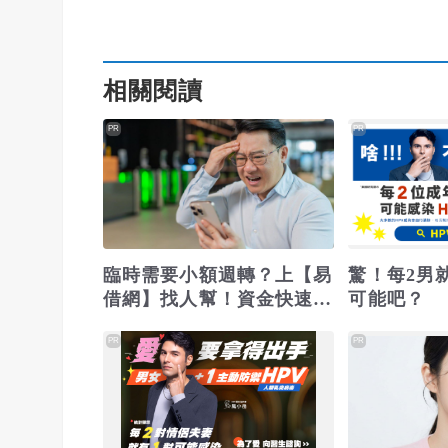
相關閱讀
PR
PR
臨時需要小額週轉？上【易
驚！每2男
借網】找人幫！資金快速到
可能吧？
位
PR
PR