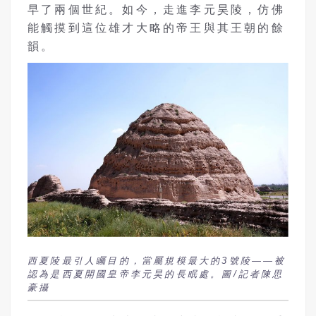
早了兩個世紀。如今，走進李元昊陵，仿佛
能觸摸到這位雄才大略的帝王與其王朝的餘
韻。
西夏陵最引人矚目的，當屬規模最大的3號陵——被
認為是西夏開國皇帝李元昊的長眠處。圖/記者陳思
豪攝