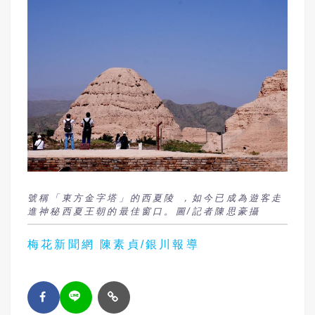
號稱「東方金字塔」的西夏陵 ，如今已成為遊客走
進神秘西夏王朝的最佳窗口。圖/記者陳思豪攝
梅花新聞網 陳素貞/銀川報導