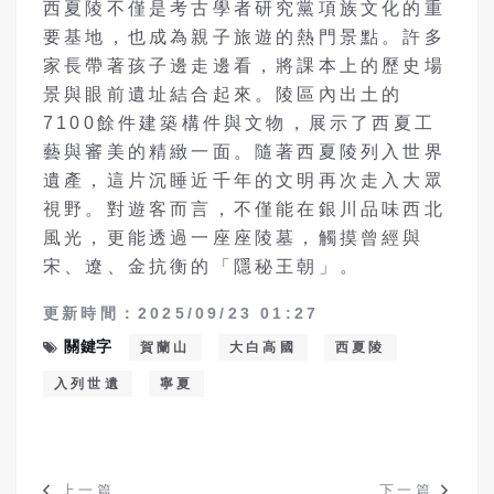
西夏陵不僅是考古學者研究黨項族文化的重
要基地，也成為親子旅遊的熱門景點。許多
家長帶著孩子邊走邊看，將課本上的歷史場
景與眼前遺址結合起來。陵區內出土的
7100餘件建築構件與文物，展示了西夏工
藝與審美的精緻一面。隨著西夏陵列入世界
遺產，這片沉睡近千年的文明再次走入大眾
視野。對遊客而言，不僅能在銀川品味西北
風光，更能透過一座座陵墓，觸摸曾經與
宋、遼、金抗衡的「隱秘王朝」。
更新時間：2025/09/23 01:27
關鍵字
賀蘭山
大白高國
西夏陵
入列世遺
寧夏
上一篇
下一篇