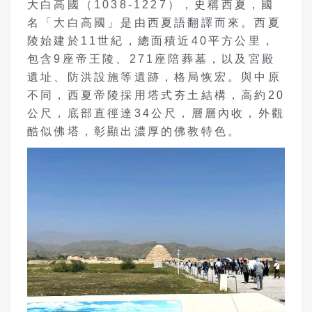
大白高國（1038-1227），史稱西夏，國
名「大白高國」是由西夏語翻譯而來。西夏
陵始建於11世紀，總面積近40平方公里，
包含9座帝王陵、271座陪葬墓，以及宮殿
遺址、防洪設施等遺跡，格局恢宏。與中原
不同，西夏帝陵採用塔式夯土結構，高約20
公尺，底部直徑達34公尺，層層內收，外觀
酷似佛塔，彰顯出濃厚的佛教特色。