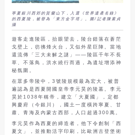
寧夏銀川西郊的賀蘭山下，入選《世界遺產名錄》
的西夏陵，被譽為「東方金字塔」。圖/記者陳素貞
攝
遊客走進陵區，抬眼望去，陵台錯落在蒼茫
戈壁上，彷彿烽火台，又似外星巨陣。當地
還流傳「三大未解之謎」——陵區千年不長
草、不落鳥，洪水繞行而過，為遺址增添神
秘氛圍。
在眾多帝陵中，3號陵規模最為宏大，被普
遍認為是西夏開國皇帝李元昊的陵墓。李元
昊於1038年稱帝，建立「大夏國」，定都
興慶府（今銀川），國土一度橫跨寧夏、甘
肅、青海及內蒙古西部，人口超過300萬。
李元昊作為西夏的締造者，他下令創制「西
夏文」，並推動活字印刷，比歐洲古登堡術