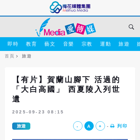
即時
教育
藝文
音樂
宗教
運動
旅遊
首頁
旅遊
【有片】賀蘭山腳下 活過的
「大白高國」 西夏陵入列世
遺
2025-09-23 08:15
旅遊
列印
-
A
+