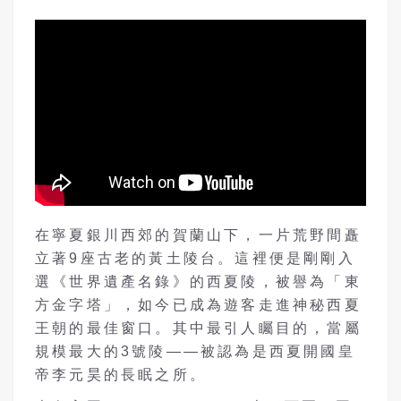
在寧夏銀川西郊的賀蘭山下，一片荒野間矗
立著9座古老的黃土陵台。這裡便是剛剛入
選《世界遺產名錄》的西夏陵，被譽為「東
方金字塔」，如今已成為遊客走進神秘西夏
王朝的最佳窗口。其中最引人矚目的，當屬
規模最大的3號陵——被認為是西夏開國皇
帝李元昊的長眠之所。