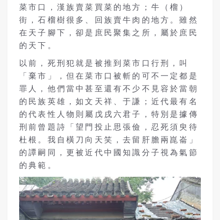
菜市口，漢族賣菜買菜的地方；牛（榴）
街，石榴樹很多、回族賣牛肉的地方。雖然
在天子腳下，卻是庶民聚集之所，屬於庶民
的天下。
以前，死刑犯就是被推到菜市口行刑，叫
「棄市」，但在菜市口被斬的可不一定都是
罪人，他們當中甚至還有不少不見容於當朝
的民族英雄，如文天祥、于謙；近代最有名
的代表性人物則屬戊戌六君子，特別是據傳
刑前曾題詩「望門投止思張儉，忍死須臾待
杜根。我自橫刀向天笑，去留肝膽兩崑崙」
的譚嗣同，更被近代中國知識分子視為氣節
的典範。