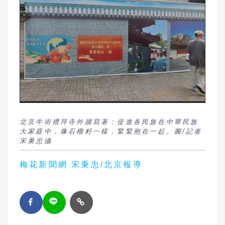
北京牛街禮拜寺外牆寫著：促進各民族在中華民族
大家庭中，像石榴籽一樣，緊緊抱在一起。圖/記者
宋秉忠攝
梅花新聞網 宋秉忠/北京報導