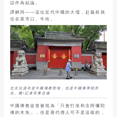
話作為結論。
譚嗣同——這位近代中國的大儒，赴義前就
住在菜市口、牛街。
北京法源寺是中國佛教聖地，也是中國佛學院所
在。圖/記者宋秉忠攝
中國佛教徒曾被視為「只會打坐和念阿彌陀
佛的木魚」，但是唐代僧人可不是這樣的，