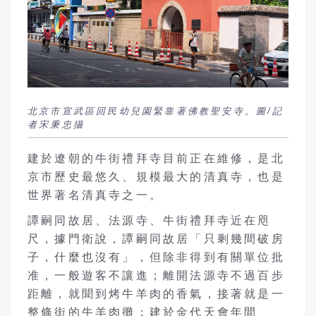
北京市宣武區回民幼兒園緊靠著佛教聖安寺。圖/記
者宋秉忠攝
建於遼朝的牛街禮拜寺目前正在維修，是北
京市歷史最悠久、規模最大的清真寺，也是
世界著名清真寺之一。
譚嗣同故居、法源寺、牛街禮拜寺近在咫
尺，據門衛說，譚嗣同故居「只剩幾間破房
子，什麼也沒有」，但除非得到有關單位批
准，一般遊客不讓進；離開法源寺不過百步
距離，就聞到烤牛羊肉的香氣，接著就是一
整條街的牛羊肉攤；建於金代天會年間