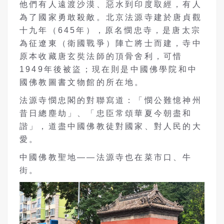
他們有人遠渡沙漠、惡水到印度取經，有人
為了國家勇敢殺敵。北京法源寺建於唐貞觀
十九年（645年），原名憫忠寺，是唐太宗
為征遼東（衛國戰爭）陣亡將士而建，寺中
原本收藏唐玄奘法師的頂骨舍利，可惜
1949年後被盜；現在則是中國佛學院和中
國佛教圖書文物館的所在地。
法源寺憫忠閣的對聯寫道：「憫公難憶神州
昔日總塵劫」、「忠臣常頌華夏今朝盡和
諧」，道盡中國佛教徒對國家、對人民的大
愛。
中國佛教聖地——法源寺也在菜市口、牛
街。