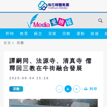
即時
教育
藝文
音樂
宗教
運動
旅遊
首頁
宗教
譚嗣同、法源寺、清真寺 儒
釋回三教在牛街融合發展
2025-09-04 15:28
宗教
列印
-
A
+