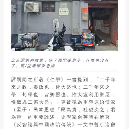
北京譚嗣同故居，除了幾間破房子，什麼也沒有
了。圖/記者宋秉忠攝
譚嗣同在所著《仁學》一書提到：「二千年
來之政，秦政也，皆大盜也；二千年來之
學，荀學也，皆鄉愿也。惟大盜利用鄉愿，
惟鄉愿工媚大盜」，更被視為重塑原始儒家
（孟子）民本思想「民為貴，社稷次之，君
為輕」的重要論述，史學家余英時在所著
《反智論與中國政治傳統》一文中曾引這段