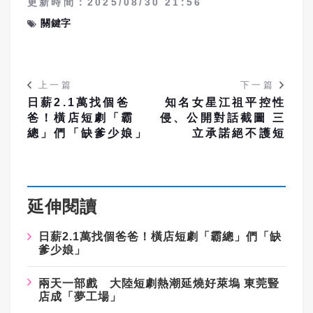
更新時間：2025/08/30 21:56
關鍵字
上一篇
下一篇
日薪2.1萬找個爸
知名女星江祖平控性
爸！橫店短劇「霸
侵、公開對話截圖 三
總」們「缺爹少娘」
立承諾絕不護短
延伸閱讀
日薪2.1萬找個爸爸！橫店短劇「霸總」們「缺
爹少娘」
兩天一部戲 大陸短劇熱潮延燒好萊塢 東莞豎
店成「夢工場」