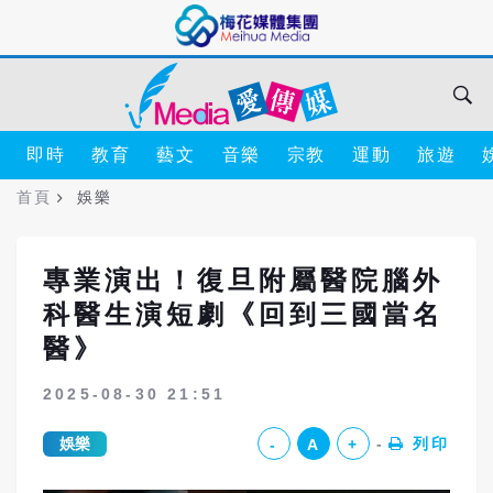
即時
教育
藝文
音樂
宗教
運動
旅遊
首頁
娛樂
專業演出！復旦附屬醫院腦外
科醫生演短劇《回到三國當名
醫》
2025-08-30 21:51
娛樂
列印
-
A
+