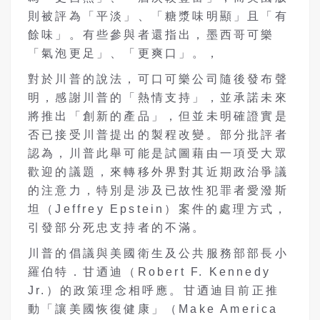
則被評為「平淡」、「糖漿味明顯」且「有
餘味」。有些參與者還指出，墨西哥可樂
「氣泡更足」、「更爽口」。，
對於川普的說法，可口可樂公司隨後發布聲
明，感謝川普的「熱情支持」，並承諾未來
將推出「創新的產品」，但並未明確證實是
否已接受川普提出的製程改變。部分批評者
認為，川普此舉可能是試圖藉由一項受大眾
歡迎的議題，來轉移外界對其近期政治爭議
的注意力，特別是涉及已故性犯罪者愛潑斯
坦（Jeffrey Epstein）案件的處理方式，
引發部分死忠支持者的不滿。
川普的倡議與美國衛生及公共服務部部長小
羅伯特．甘迺迪（Robert F. Kennedy
Jr.）的政策理念相呼應。甘迺迪目前正推
動「讓美國恢復健康」（Make America