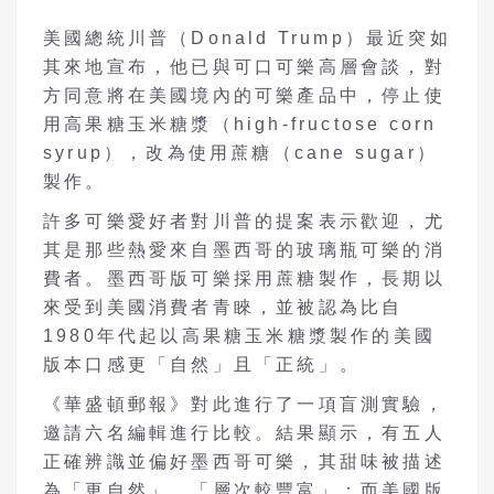
美國總統川普（Donald Trump）最近突如
其來地宣布，他已與可口可樂高層會談，對
方同意將在美國境內的可樂產品中，停止使
用高果糖玉米糖漿（high-fructose corn
syrup），改為使用蔗糖（cane sugar）
製作。
許多可樂愛好者對川普的提案表示歡迎，尤
其是那些熱愛來自墨西哥的玻璃瓶可樂的消
費者。墨西哥版可樂採用蔗糖製作，長期以
來受到美國消費者青睞，並被認為比自
1980年代起以高果糖玉米糖漿製作的美國
版本口感更「自然」且「正統」。
《華盛頓郵報》對此進行了一項盲測實驗，
邀請六名編輯進行比較。結果顯示，有五人
正確辨識並偏好墨西哥可樂，其甜味被描述
為「更自然」、「層次較豐富」；而美國版