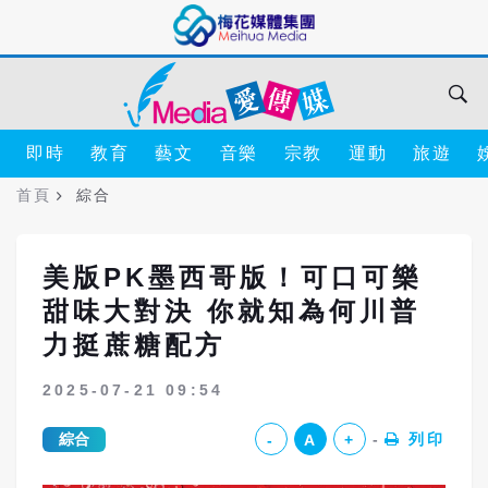
即時
教育
藝文
音樂
宗教
運動
旅遊
首頁
綜合
美版PK墨西哥版！可口可樂
甜味大對決 你就知為何川普
力挺蔗糖配方
2025-07-21 09:54
綜合
列印
-
A
+